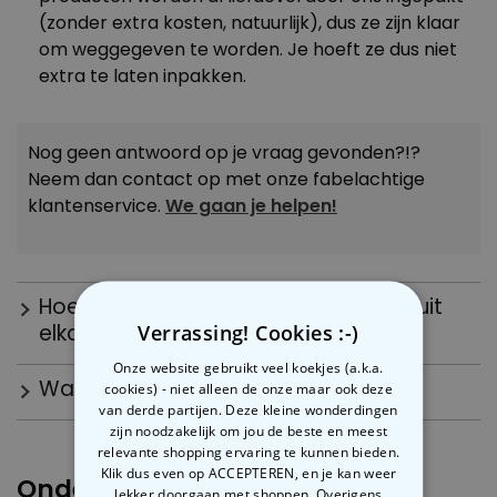
(zonder extra kosten, natuurlijk), dus ze zijn klaar
om weggegeven te worden. Je hoeft ze dus niet
extra te laten inpakken.
Nog geen antwoord op je vraag gevonden?!?
Neem dan contact op met onze fabelachtige
klantenservice.
We gaan je helpen!
Hoe kan ik de ingepakte cadeautjes uit
elkaar houden?
Verrassing! Cookies :-)
Onze website gebruikt veel koekjes (a.k.a.
Het is heel eenvoudig: voor elk ingepakt item
Wat is CrapWrap(TM)?
cookies) - niet alleen de onze maar ook deze
schrijven we de naam van de ontvanger op het
van derde partijen. Deze kleine wonderdingen
etiket. Zo kun je meteen zien voor wie het is.
zijn noodzakelijk om jou de beste en meest
Geef je cadeaus een unieke finishing touch!
relevante shopping ervaring te kunnen bieden.
Klik dus even op ACCEPTEREN, en je kan weer
Onderwerpen
lekker doorgaan met shoppen. Overigens