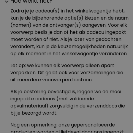
Hoe werkt het?
productpagina als zodanig gemarkeerd zijn. En dat
alles voor maar €4,95.
Zodra je je cadeau(s) in het winkelwagentje hebt,
kun je de bijbehorende optie(s) kiezen en de naam
(namen) van de ontvanger(s) aangeven. Voor elk
Nog geen antwoord op je vraag gevonden?!?
voorwerp beslis je dan of het als cadeau ingepakt
Neem dan contact op met onze fabelachtige
moet worden of niet. Als je later van gedachten
klantenservice.
We gaan je helpen!
verandert, kun je de keuzemogelijkheden natuurlijk
op elk moment in het winkelwagentje veranderen.
Let op: we kunnen elk voorwerp alleen apart
verpakken. Dit geldt ook voor verzamelingen die
uit meerdere voorwerpen bestaan.
Als je bestelling bevestigd is, leggen we de mooi
ingepakte cadeaus (met voldoende
opvulmateriaal) zorgvuldig in de verzenddoos die
bij je bezorgd wordt.
Nog een opmerking: onze gepersonaliseerde
producten worden al liefdevol door ons ingepakt