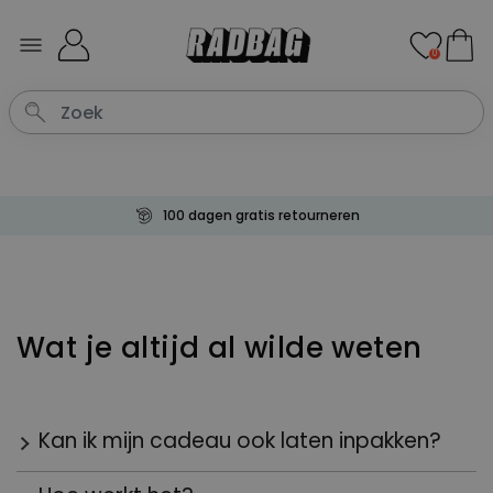
Ga naar de inhoud
0
100 dagen gratis retourneren
Wat je altijd al wilde weten
Kan ik mijn cadeau ook laten inpakken?
Ja dat kan. Voor alle producten die op de