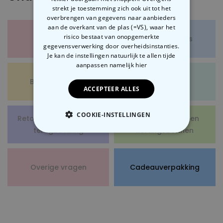
Nog geen antwoord op je vraag gevonden?!?
strekt je toestemming zich ook uit tot het
Neem dan contact op met onze fabelachtige
overbrengen van gegevens naar aanbieders
klantenservice.
We gaan je helpen!
aan de overkant van de plas (=VS), waar het
risico bestaat van onopgemerkte
Bestelling
Product details
gegevensverwerking door overheidsinstanties.
Je kan de instellingen natuurlijk te allen tijde
aanpassen
namelijk hier
Betaalmethode
Verzending
ACCEPTEER ALLES
COOKIE-INSTELLINGEN
Retourneren, omruilen,
Cadeaubonnen en
terugbetaling
kortingsbonnen
NOODZAKELIJK
PERFORMANCE
Overige vragen
Cadeauverpakking
MARKETING
OVERIGE
Ben je slecht in cadeautjes inpakken? Dat zijn wij
ook! Onlogisch gescheurd papier, zielige pogingen