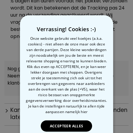
½ dagen kan duren voordat het pakket verzonden
wordt. Dit kan betekenen dat de Tracking pas 24
uur na de verzending geactiveerd wordt. Wij
vragen je om alsjeblieft deze tijd (48 uur na de
Verrassing! Cookies :-)
bestelling) af te wachten voordat je contact
opneemt.
Onze website gebruikt veel koekjes (a.k.a.
cookies) - niet alleen de onze maar ook deze
van derde partijen. Deze kleine wonderdingen
zijn noodzakelijk om jou de beste en meest
relevante shopping ervaring te kunnen bieden.
Klik dus even op ACCEPTEREN, en je kan weer
Nog geen antwoord op je vraag gevonden?!?
lekker doorgaan met shoppen. Overigens
Neem dan contact op met onze fabelachtige
strekt je toestemming zich ook uit tot het
klantenservice.
We gaan je helpen!
overbrengen van gegevens naar aanbieders
aan de overkant van de plas (=VS), waar het
risico bestaat van onopgemerkte
gegevensverwerking door overheidsinstanties.
Je kan de instellingen natuurlijk te allen tijde
Kan ik mijn bestelling ook in andere landen
aanpassen
namelijk hier
laten leveren?
ACCEPTEER ALLES
Wij leveren vanuit elke webshop alleen naar dat