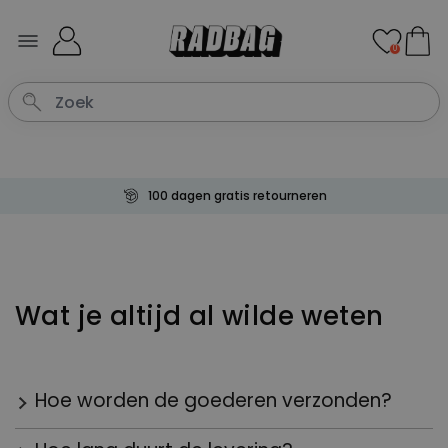
Ga naar de inhoud
0
100 dagen gratis retourneren
Wat je altijd al wilde weten
Hoe worden de goederen verzonden?
Jouw bestelling wordt (normaal gesproken)