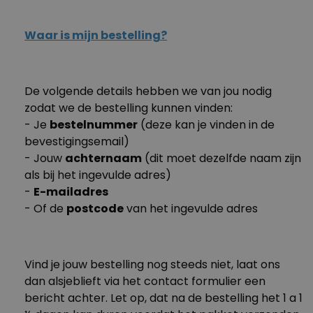
Neem dan contact op met onze fabelachtige
- Leveringsadres veranderen
klantenservice.
We gaan je helpen!
Waar is mijn bestelling?
- Vastleggen waar je pakketje kan worden
achtergelaten
De volgende details hebben we van jou nodig
- Je pakketje in een GLS depot laten leveren, waar
zodat we de bestelling kunnen vinden:
je het zelf kunt ophalen
- Je
bestelnummer
(deze kan je vinden in de
- De dag van de levering kiezen
bevestigingsemail)
- Jouw
achternaam
(dit moet dezelfde naam zijn
als bij het ingevulde adres)
Nog geen antwoord op je vraag gevonden?!?
-
E-mailadres
Neem dan contact op met onze fabelachtige
- Of de
postcode
van het ingevulde adres
klantenservice.
We gaan je helpen!
Vind je jouw bestelling nog steeds niet, laat ons
dan alsjeblieft via het contact formulier een
bericht achter. Let op, dat na de bestelling het 1 a 1