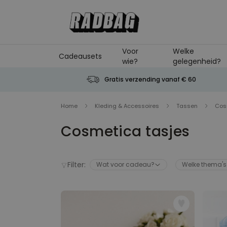
Ga naar de inhoud
Voor
Welke
Cadeausets
wie?
gelegenheid?
Gratis verzending vanaf € 60
Home
Kleding & Accessoires
Tassen
Cos
Cosmetica tasjes
Filter:
Wat voor cadeau?
Welke thema's