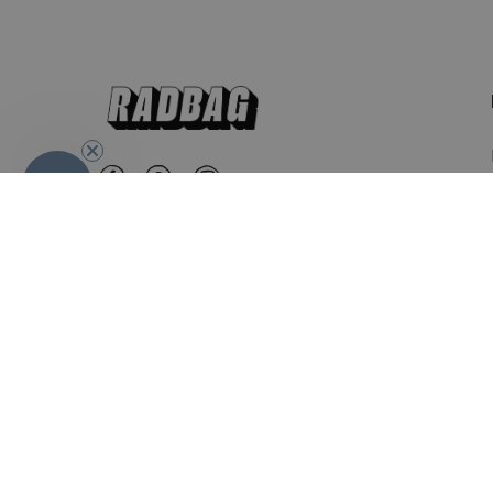
-10%
België