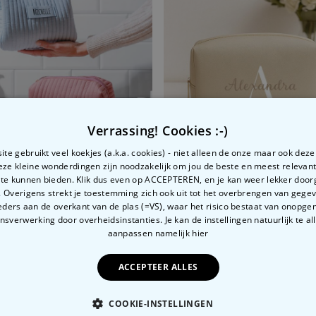
Badjas Dames Prinses
Meer dan
23.300
keer
39,99 €
gekocht
Personaliseerbaar
Gepersonaliseerde poster
waar het begon
Meer dan
Verrassing! Cookies :-)
2.100
keer
29,99 €
gekocht
te gebruikt veel koekjes (a.k.a. cookies) - niet alleen de onze maar ook dez
Personaliseerbaar
Deze kleine wonderdingen zijn noodzakelijk om jou de beste en meest relevan
Gepersonaliseerde vaas met
 te kunnen bieden. Klik dus even op ACCEPTEREN, en je kan weer lekker doo
Gepersonaliseerde make-up tas met naam
tekst en krans
 Overigens strekt je toestemming zich ook uit tot het overbrengen van gege
Meer dan
ders aan de overkant van de plas (=VS), waar het risico bestaat van onopg
99
€ 19,99
300
keer
29,99 €
sverwerking door overheidsinstanties. Je kan de instellingen natuurlijk te all
gekocht
aanpassen
namelijk hier
ACCEPTEER ALLES
COOKIE-INSTELLINGEN