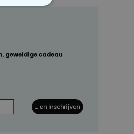
VERIGE
n, geweldige cadeau
... en inschrijven