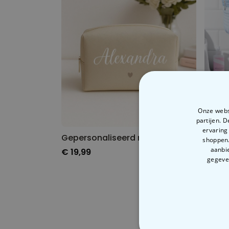
Onze websi
partijen. 
ervaring
Gepersonaliseerd make-up tasje met naam en symbool
shoppen.
aanbie
€ 19,99
€ 19,
gegeven