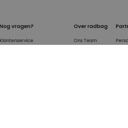
Nog vragen?
Over radbag
Part
Klantenservice
Ons Team
Pers
Betaalmethoden?
Blog
Blog
Verzendkosten?
Cookie instellingen
B2B 
Waar is mijn bestelling?
Retourneren?
FAQ - voor de
meest gestelde
vragen
en antwoorden