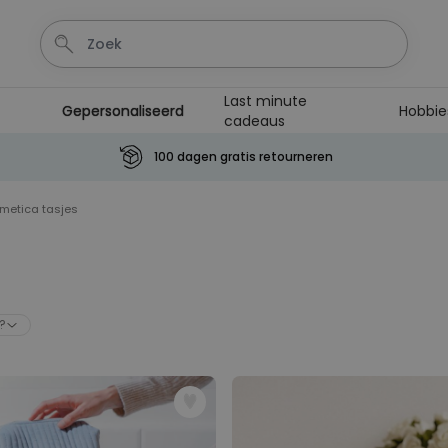
Last minute
Gepersonaliseerd
Hobbie
cadeaus
100 dagen gratis retourneren
Personaliseerbaar
metica tasjes
Aperol Spritz Glas met Naam
Gegraveerd
Meer dan
19.400
keer
16,99 €
gekocht
Personaliseerbaar
?
Netflix Gepersonaliseerde
Poster
Meer dan
8.500
keer
19,99 €
gekocht
Personaliseerbaar