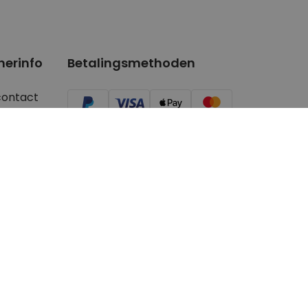
nerinfo
Betalingsmethoden
contact
ger/Youtuber
aanvragen