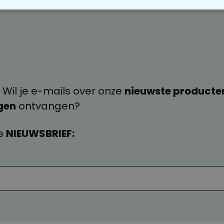
OODZAKELIJK
PERFORMANCE
MARKETING
O
 Wil je e-mails over onze
nieuwste producte
gen
ontvangen?
e
NIEUWSBRIEF: