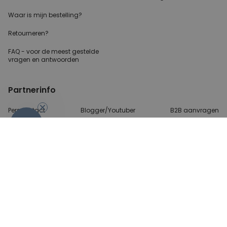
Waar is mijn bestelling?
Retourneren?
FAQ - voor de
meest gestelde
vragen
en antwoorden
Partnerinfo
Perscontact
Blogger/Youtuber
B2B aanvragen
-10%
Betalingsmethoden