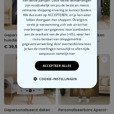
van derde partijen. Deze kleine wonderdingen
zijn noodzakelijk om jou de beste en meest
relevante shopping ervaring te kunnen bieden.
Klik dus even op ACCEPTEREN, en je kan weer
lekker doorgaan met shoppen. Overigens
strekt je toestemming zich ook uit tot het
overbrengen van gegevens naar aanbieders
aan de overkant van de plas (=VS), waar het
Gepersonaliseerd deken
Gepersonaliseerd deken
risico bestaat van onopgemerkte
huisdier met kostuum
met individueel tover
gegevensverwerking door overheidsinstanties.
design
€ 39,99
€ 39,99
Je kan de instellingen natuurlijk te allen tijde
aanpassen
namelijk hier
ACCEPTEER ALLES
COOKIE-INSTELLINGEN
NOODZAKELIJK
PERFORMANCE
Gepersonaliseerd deken
Personaliseerbare Aperol-