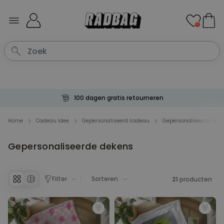
Ga naar de inhoud
0
100 dagen gratis retourneren
Home
Cadeau idee
Gepersonaliseerd cadeau
Gepersonaliseerde dek
Gepersonaliseerde dekens
Filter
Sorteren
21
producten