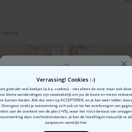
n je ook
Verrassing! Cookies :-)
te gebruikt veel koekjes (a.k.a. cookies) - niet alleen de onze maar ook dez
Deze kleine wonderdingen zijn noodzakelijk om jou de beste en meest relevan
 te kunnen bieden. Klik dus even op ACCEPTEREN, en je kan weer lekker doo
 Overigens strekt je toestemming zich ook uit tot het overbrengen van gege
Zin in
ders aan de overkant van de plas (=VS), waar het risico bestaat van onopg
sverwerking door overheidsinstanties. Je kan de instellingen natuurlijk te all
10% korting?
aanpassen
namelijk hier