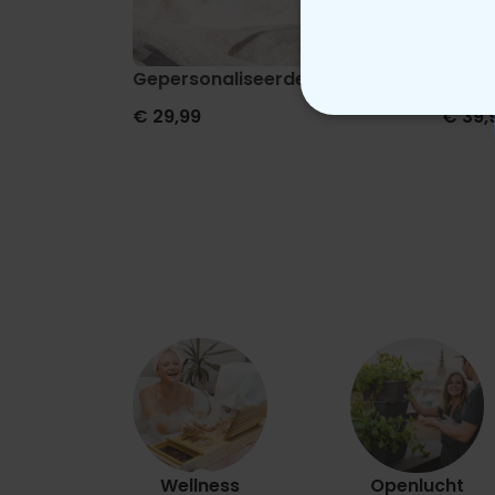
Gepersonaliseerde boxershort met gezi
Deken
€ 29,99
€ 39,
N
Wellness
Openlucht