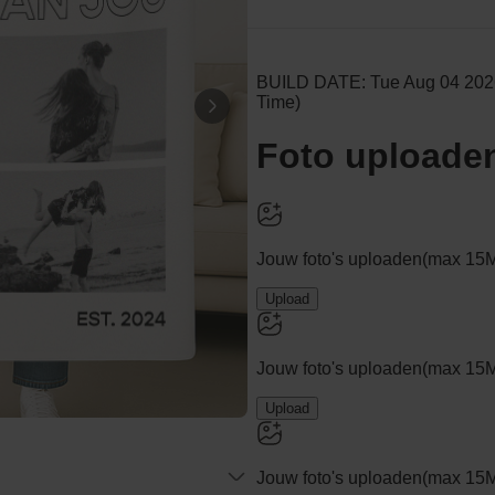
Gepersonaliseerd deken met
retro achtergrond en naam
Meer dan
100
keer
39,99 €
gekocht
Personaliseerbaar
Badjas Dames Prinses
Meer dan
39,99 €
23.300
keer
gekocht
Personaliseerbaar
Gepersonaliseerde hoodie
met huisdier als comic
Meer dan
100
keer
39,99 €
gekocht