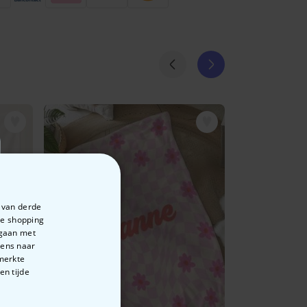
e van derde
te shopping
rgaan met
vens naar
emerkte
en tijde