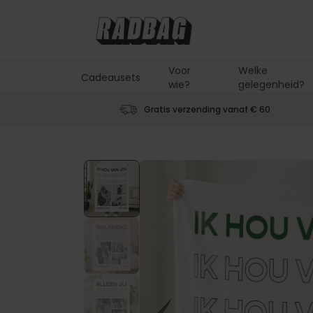
Ga naar de inhoud
Voor
Welke
Cadeausets
wie?
gelegenheid?
Gratis verzending vanaf € 60