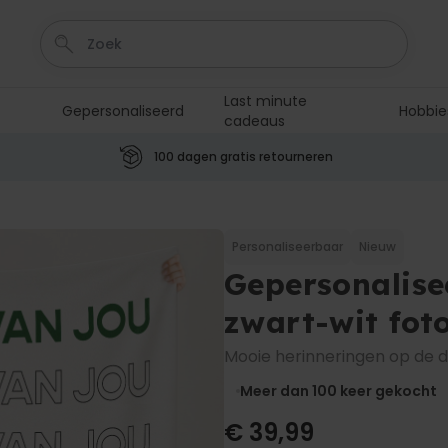
Last minute
Gepersonaliseerd
Hobbie
cadeaus
100 dagen gratis retourneren
Personaliseerbaar
Aperol Spritz Glas met Naam
Gegraveerd
Personaliseerbaar
Nieuw
Meer dan
19.400
keer
16,99 €
Gepersonalise
gekocht
zwart-wit foto
Personaliseerbaar
Netflix Gepersonaliseerde
Mooie herinneringen op de 
Poster
Meer dan
Meer dan 100
keer gekocht
8.500
keer
19,99 €
gekocht
€ 39,99
Personaliseerbaar