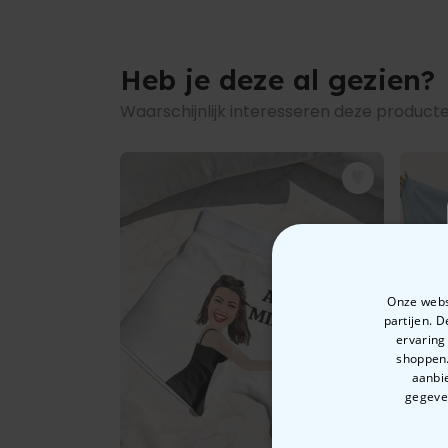
Heb je deze al gezien?
Waarschijnlijk interesseren deze producte
Onze websi
partijen. 
ervaring
shoppen.
aanbie
gegeven