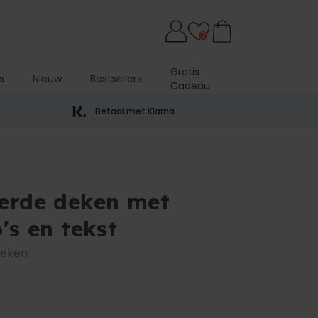
0
Gratis
s
Nieuw
Bestsellers
Cadeau
Betaal met Klarna
erde deken met
's en tekst
deken.