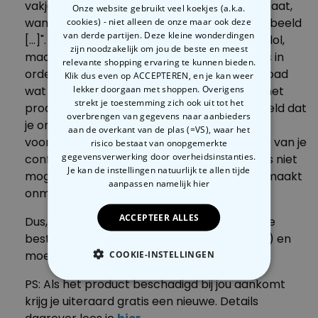
vakje "Controleer nogmaals voor je verder gaat,
Onze website gebruikt veel koekjes (a.k.a.
want alles wordt afgedrukt zoals in het voorbeeld
cookies) - niet alleen de onze maar ook deze
van derde partijen. Deze kleine wonderdingen
[...]". We zetten het er natuurlijk niet voor de lol,
zijn noodzakelijk om jou de beste en meest
maar omdat we zeker willen weten dat alles in
relevante shopping ervaring te kunnen bieden.
orde is en dat je alles hebt ingevoerd/geüpload
Klik dus even op ACCEPTEREN, en je kan weer
lekker doorgaan met shoppen. Overigens
wat je wilt. Zoals hierboven vermeld, wordt het
strekt je toestemming zich ook uit tot het
product aangepast met het exacte voorbeeld dat
overbrengen van gegevens naar aanbieders
je ons stuurt. We vragen je dus vriendelijk
aan de overkant van de plas (=VS), waar het
voorzichtig te zijn, want een latere correctie van je
risico bestaat van onopgemerkte
gegevensverwerking door overheidsinstanties.
configuratie (in de meeste gevallen: tekst) is niet
Je kan de instellingen natuurlijk te allen tijde
mogelijk, want het afdrukbestand wordt gemaakt
aanpassen
namelijk hier
onmiddellijk nadat de bestelling voltooid is.
ACCEPTEER ALLES
Dus, als je je vergist hebt, kunnen we alleen je
bestelling annuleren (als het nog mogelijk is) en
moet je opnieuw bestellen.
COOKIE-INSTELLINGEN
PS: Als het product beschadigd bij jou aankomt
NOODZAKELIJK
krijg je uiteraard gratis een nieuwe. Details