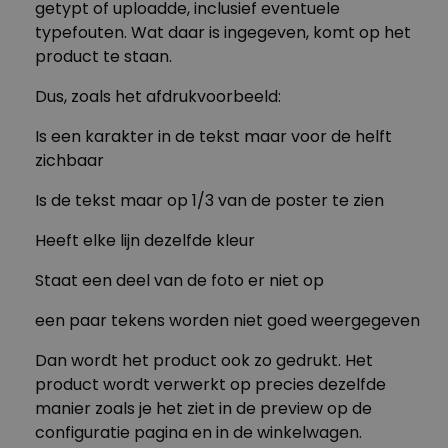
getypt of uploadde, inclusief eventuele
Nog geen antwoord op je vraag gevonden?!?
Nog geen antwoord op je vraag gevonden?!?
typefouten. Wat daar is ingegeven, komt op het
Neem dan contact op met onze fabelachtige
Neem dan contact op met onze fabelachtige
product te staan.
klantenservice.
We gaan je helpen!
klantenservice.
We gaan je helpen!
Dus, zoals het afdrukvoorbeeld:
Is een karakter in de tekst maar voor de helft
zichbaar
Is de tekst maar op 1/3 van de poster te zien
Heeft elke lijn dezelfde kleur
Staat een deel van de foto er niet op
een paar tekens worden niet goed weergegeven
Dan wordt het product ook zo gedrukt. Het
product wordt verwerkt op precies dezelfde
manier zoals je het ziet in de preview op de
configuratie pagina en in de winkelwagen.