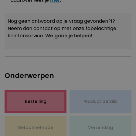
daarover lees je
hier
.
PERFORMANCE
MARKETING
OVERIGE
Nog geen antwoord op je vraag gevonden?!?
Neem dan contact op met onze fabelachtige
klantenservice.
We gaan je helpen!
Onderwerpen
Bestelling
Product details
Betaalmethode
Verzending