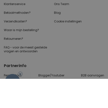
Klantenservice
Ons Team
Betaalmethoden?
Blog
Verzendkosten?
Cookie instellingen
Waar is mijn bestelling?
Retourneren?
FAQ - voor de
meest gestelde
vragen
en antwoorden
Partnerinfo
Perscontact
Blogger/Youtuber
B2B aanvragen
-10%
Betalingsmethoden