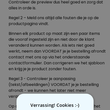
Controleer de preview dus heel goed en zorg dat
alles in orde is.
Regel 2 – Meld ons altijd alle fouten die je op de
productpagina vindt.
Binnen elk product op maat zijn een paar items
die vooraf ingesteld zijn en niet door de klant
veranderd kunnen worden. Als iets niet goed
werkt, neem dan VOORDAT je je bestelling afrondt
contact met ons op via het onderstaande
contactformulier. Dan corrigeren we het sjabloon
en krijg je je product zonder fouten.
Regel 3 - Controleer je aanpassing
(tekst/afbeeldingen) VOORDAT je je bestelling
afrondt - we kunnen het later niet meer
veranderen.
Verrassing! Cookies :-)
Op alle aanpasbare productpagina's vind je het