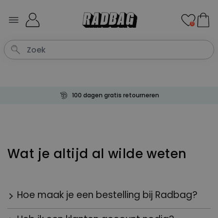
Ga naar de inhoud
0
100 dagen gratis retourneren
Wat je altijd al wilde weten
Hoe maak je een bestelling bij Radbag?
Heel gemakkelijk! Stop alles wat je hartje begeert