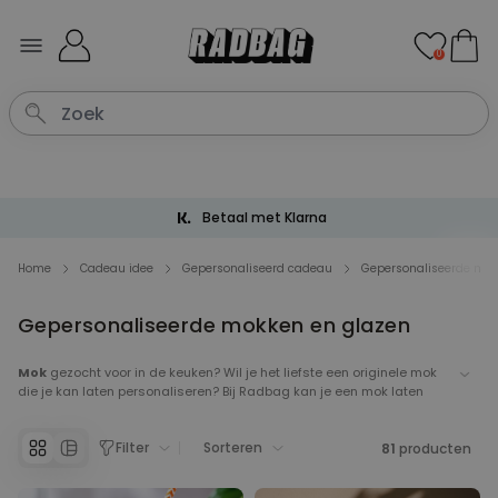
Ga naar de inhoud
0
Betaal met Klarna
Home
Cadeau idee
Gepersonaliseerd cadeau
Gepersonaliseerde mok
Gepersonaliseerde mokken en glazen
Mok
gezocht voor in de keuken? Wil je het liefste een originele mok
die je kan laten personaliseren? Bij Radbag kan je een mok laten
bedrukken. Zoek de mok die je het leukste vind kwa design of vorm,
en laat hier een leuke boodschap of foto op zetten. Zo'n
Filter
Sorteren
gepersonaliseerde mok is een ideaal cadeau voor iedereen en voor
81
producten
elke gelegenheid.