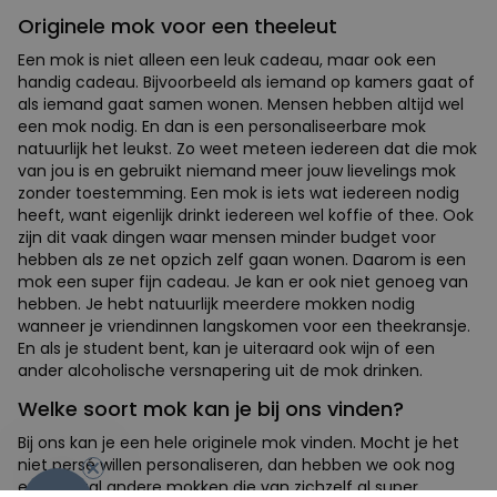
Originele mok voor een theeleut
Een mok is niet alleen een leuk cadeau, maar ook een
handig cadeau. Bijvoorbeeld als iemand op kamers gaat of
als iemand gaat samen wonen. Mensen hebben altijd wel
een mok nodig. En dan is een personaliseerbare mok
natuurlijk het leukst. Zo weet meteen iedereen dat die mok
van jou is en gebruikt niemand meer jouw lievelings mok
zonder toestemming. Een mok is iets wat iedereen nodig
heeft, want eigenlijk drinkt iedereen wel koffie of thee. Ook
zijn dit vaak dingen waar mensen minder budget voor
hebben als ze net opzich zelf gaan wonen. Daarom is een
mok een super fijn cadeau. Je kan er ook niet genoeg van
hebben. Je hebt natuurlijk meerdere mokken nodig
wanneer je vriendinnen langskomen voor een theekransje.
En als je student bent, kan je uiteraard ook wijn of een
ander alcoholische versnapering uit de mok drinken.
Welke soort mok kan je bij ons vinden?
-10%
Bij ons kan je een hele originele mok vinden. Mocht je het
niet persé willen personaliseren, dan hebben we ook nog
een aantal andere mokken die van zichzelf al super