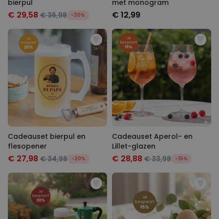
bierpul
met monogram
€ 29,58
€ 12,99
€ 36,98
-20%
Cadeauset bierpul en
Cadeauset Aperol- en
flesopener
Lillet-glazen
€ 27,98
€ 28,88
€ 34,98
€ 33,98
-20%
-15%