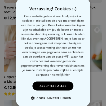
Gepersonaliseerde Mok
Gepersonaliseerde Mok
Verrassing! Cookies :-)
met Foto en Definitie en
met Meme
Onze website gebruikt veel koekjes (a.k.a.
Hart-handvat
€ 12,99
€ 12,99
cookies) - niet alleen de onze maar ook deze
van derde partijen. Deze kleine wonderdingen
zijn noodzakelijk om jou de beste en meest
relevante shopping ervaring te kunnen bieden.
Klik dus even op ACCEPTEREN, en je kan weer
lekker doorgaan met shoppen. Overigens
strekt je toestemming zich ook uit tot het
overbrengen van gegevens naar aanbieders
aan de overkant van de plas (=VS), waar het
risico bestaat van onopgemerkte
gegevensverwerking door overheidsinstanties.
Je kan de instellingen natuurlijk te allen tijde
aanpassen
namelijk hier
Gepersonaliseerde Mok It's
Wijnglas met Naam
a Match
ACCEPTEER ALLES
€ 12,99
€ 16,99
COOKIE-INSTELLINGEN