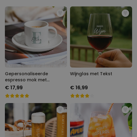
Gepersonaliseerde
Wijnglas met Tekst
espresso mok met
monogram
€ 17,99
€ 16,99