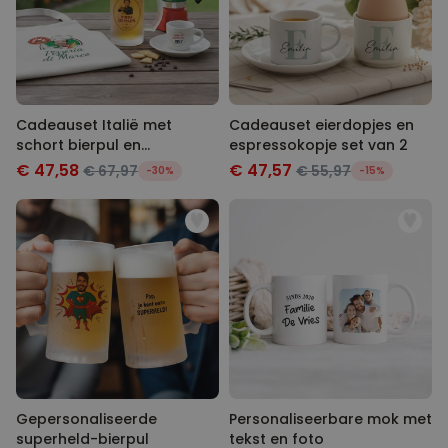
Cadeauset Italië met
Cadeauset eierdopjes en
schort bierpul en
espressokopje set van 2
espressokopje
€ 47,58
€ 47,57
€ 67,97
€ 55,97
-30%
-15%
Gepersonaliseerde
Personaliseerbare mok met
superheld-bierpul
tekst en foto