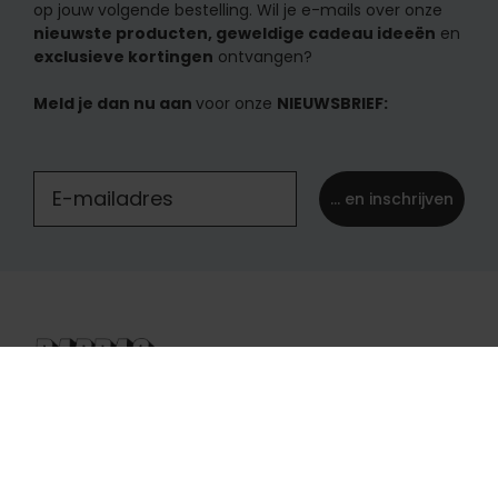
op jouw volgende bestelling. Wil je e-mails over onze
nieuwste producten, geweldige cadeau ideeën
en
exclusieve kortingen
ontvangen?
Meld je dan nu aan
voor onze
NIEUWSBRIEF:
... en inschrijven
België