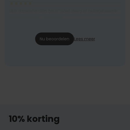
Hij is ontzettend mooi gelukt. Goed stevig en de krijger werd er
helemaal stil van. Topcadeau
Marielle
07-12-2023
Nu beoordelen
Lees meer
10% korting