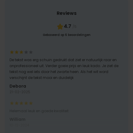
Reviews
4.7
/5
Gebaseerd op 6 beoordelingen
De tekst was erg schuin gedrukt dat ziet er natuurlijk raar en
onprofessioneel uit. Verder goeie prijs en leuk kado. Je ziet de
tekst nog wel iets door het zwarte heen. Als het wit word
verschijnt de tekst mooi en duidelijk
Debora
21-02-2025
Helemaal leuk en goede kwaliteit
William
10-12-2024