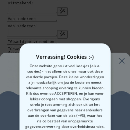
Verrassing! Cookies :-)
Onze website gebruikt veel koekjes (a.k.a.
cookies) - niet alleen de onze maar ook deze
van derde partijen. Deze kleine wonderdingen
zijn noodzakelijk om jou de beste en meest
relevante shopping ervaring te kunnen bieden.
Klik dus even op ACCEPTEREN, en je kan weer
lekker doorgaan met shoppen. Overigens
€ 12,99
Zin in
strekt je toestemming zich ook uit tot het
Aantal
overbrengen van gegevens naar aanbieders
aan de overkant van de plas (=VS), waar het
10% korting?
risico bestaat van onopgemerkte
In winkelwagentje
gegevensverwerking door overheidsinstanties.