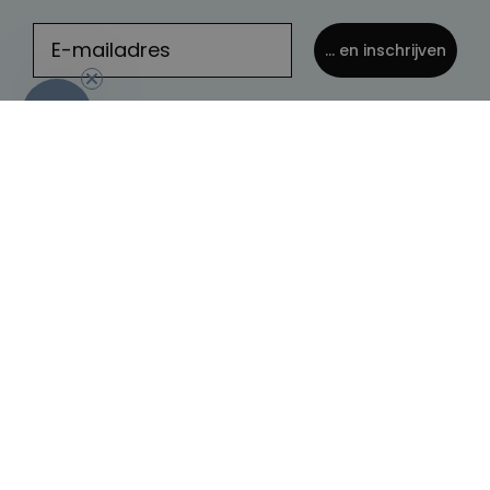
... en inschrijven
-10%
België
Nog vragen?
Over radbag
Klantenservice
Ons Team
Betaalmethoden?
Blog