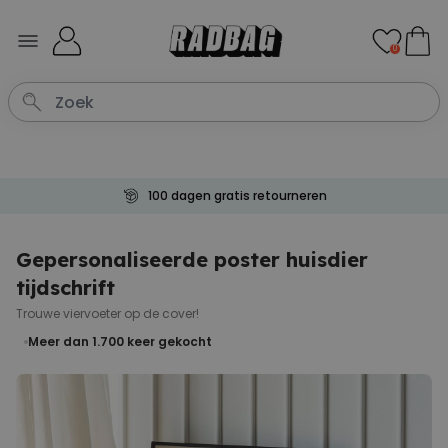
Ga naar de inhoud
0
Betaal met Klarna
Gepersonaliseerde poster huisdier
tijdschrift
Trouwe viervoeter op de cover!
Meer dan 1.700
keer gekocht