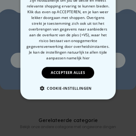
zijn noodzakelijk om jou de beste en meest
relevante shopping ervaring te kunnen bieden.
Mok met hartvormig oor:
Klik dus even op ACCEPTEREN, en je kan weer
Inhoud ca. 330 ml
lekker doorgaan met shoppen. Overigens
Afmetingen ca. 9,5 cm hoog, diameter ca. 8 cm; oor ca. 4,5 cm
Zin in
strekt je toestemming zich ook uit tot het
breed
overbrengen van gegevens naar aanbieders
Gewicht ca. 300 gram
aan de overkant van de plas (=VS), waar het
10% korting?
Geschikt voor de vaatwasser (handwas aanbevolen)
risico bestaat van onopgemerkte
gegevensverwerking door overheidsinstanties.
Je kan de instellingen natuurlijk te allen tijde
aanpassen
namelijk hier
Ja, graag!
Gepersonaliseerd
Gepersonaliseerde
Gep
ACCEPTEER ALLES
Pornstar Martini glas
champagne coupe met
gla
Nee, ik hou niet van korting
tekst
€ 24,99
€ 24,99
€ 1
COOKIE-INSTELLINGEN
NOODZAKELIJK
PERFORMANCE
Gerelateerde categorie
Bekijk onze andere categorie met ongewone dingen
MARKETING
OVERIGE