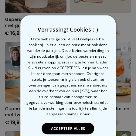
Gepersonaliseerde bierpul
Bier cadeau set
met gravure
Verrassing! Cookies :-)
€ 16,99
€ 45,48
€ 64,97
-30%
Onze website gebruikt veel koekjes (a.k.a.
cookies) - niet alleen de onze maar ook deze
van derde partijen. Deze kleine wonderdingen
zijn noodzakelijk om jou de beste en meest
relevante shopping ervaring te kunnen bieden.
Klik dus even op ACCEPTEREN, en je kan weer
lekker doorgaan met shoppen. Overigens
strekt je toestemming zich ook uit tot het
overbrengen van gegevens naar aanbieders
aan de overkant van de plas (=VS), waar het
risico bestaat van onopgemerkte
gegevensverwerking door overheidsinstanties.
Je kan de instellingen natuurlijk te allen tijde
Gepersonaliseerde bierpul
Cadeau set Aperol glas en
aanpassen
namelijk hier
met twee gezichten en
bierpul
logo
€ 19,99
€ 29,58
€ 36,98
-20%
ACCEPTEER ALLES