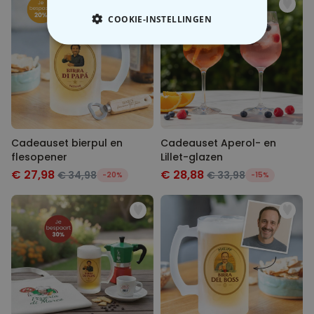
COOKIE-INSTELLINGEN
NOODZAKELIJK
PERFORMANCE
MARKETING
OVERIGE
Cadeauset bierpul en
Cadeauset Aperol- en
flesopener
Lillet-glazen
€ 27,98
€ 28,88
€ 34,98
€ 33,98
-20%
-15%