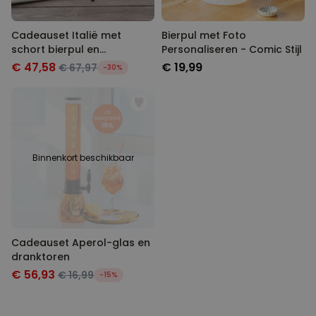
Cadeauset Italië met
Bierpul met Foto
schort bierpul en
Personaliseren - Comic Stijl
espressokopje
€ 47,58
€ 19,99
€ 67,97
-30%
Binnenkort beschikbaar
Cadeauset Aperol-glas en
dranktoren
€ 56,93
€ 16,99
-15%