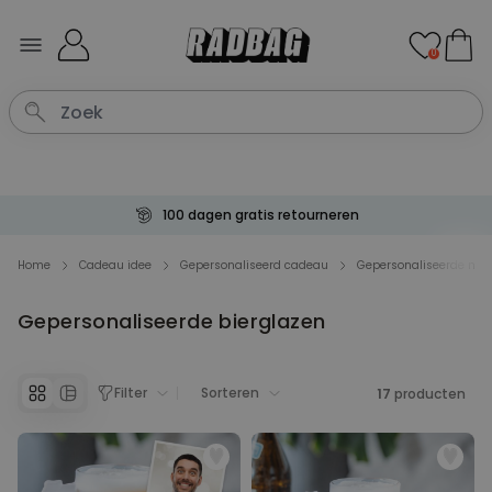
Ga naar de inhoud
0
100 dagen gratis retourneren
Home
Cadeau idee
Gepersonaliseerd cadeau
Gepersonaliseerde mok
Gepersonaliseerde bierglazen
Filter
Sorteren
17
producten