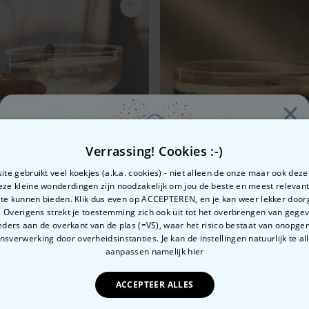
Verrassing! Cookies :-)
te gebruikt veel koekjes (a.k.a. cookies) - niet alleen de onze maar ook dez
Deze kleine wonderdingen zijn noodzakelijk om jou de beste en meest relevan
 te kunnen bieden. Klik dus even op ACCEPTEREN, en je kan weer lekker doo
 Overigens strekt je toestemming zich ook uit tot het overbrengen van gege
Zin in
ders aan de overkant van de plas (=VS), waar het risico bestaat van onopg
sverwerking door overheidsinstanties. Je kan de instellingen natuurlijk te all
sonaliseerde champagne coupe met tekst
Gepersonaliseerd Espresso
10% korting?
aanpassen
namelijk hier
99
€ 24,99
ACCEPTEER ALLES
Ja, graag!