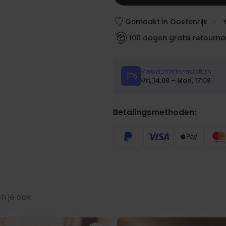
rmt
Gemaakt in Oostenrijk
e glitter magische mok.
100 dagen gratis retourne
8 cm; handvat ca. 1,5 cm breed.
Verwachte leverdatum:
Vri, 14.08 – Maa, 17.08
Betalingsmethoden:
 8 cm; handvat ca. 4,5 cm
aanbevolen)
n je ook