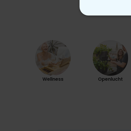
N
Wellness
Openlucht