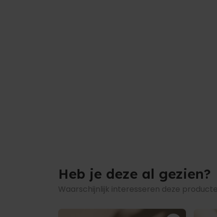
Het patroon verschijnt als de mok opwa
Inhoud ca. 330 ml
LET OP: glitterdeeltjes zitten alleen op d
Afmeting: ca. 9,5 cm hoog, diameter ca. 
Gewicht: ca. 300 gram
Handwas aanbevolen
Hart handvat mok:
Inhoud ca. 330 ml
Afmeting: ca. 9,5 cm hoog, diameter ca.
breed.
Gewicht: ca. 300 gram
Geschikt voor de vaatwasser (handwas 
Heb je deze al gezien?
Waarschijnlijk interesseren deze producte