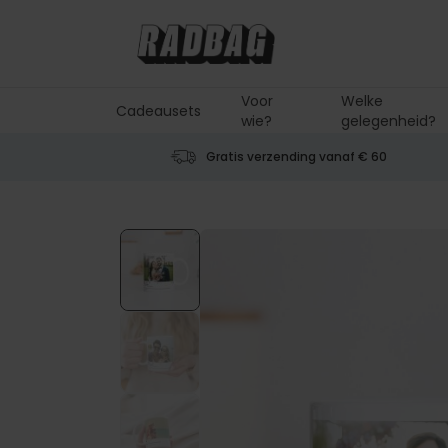
Ga naar de inhoud
Voor
Welke
Cadeausets
wie?
gelegenheid?
Gratis verzending vanaf € 60