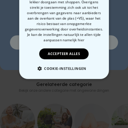
lekker doorgaan met shoppen. Overigens
Zin in
strekt je toestemming zich ook uit tot het
overbrengen van gegevens naar aanbieders
aan de overkant van de plas (=VS), waar het
10% korting?
risico bestaat van onopgemerkte
gegevensverwerking door overheidsinstanties.
Je kan de instellingen natuurlijk te allen tijde
Gepersonaliseerd
Gepersonaliseerde
Lil
aanpassen
namelijk hier
Pornstar Martini glas
champagne coupe met
me
Ja, graag!
tekst
€ 24,99
€ 24,99
€ 1
ACCEPTEER ALLES
Nee, ik hou niet van korting
COOKIE-INSTELLINGEN
NOODZAKELIJK
Gerelateerde categorie
Bekijk onze andere categorie met ongewone dingen
PERFORMANCE
MARKETING
OVERIGE