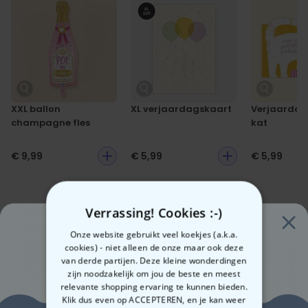
jouw huis bar. Jouw persoonlijke gravure geeft het een unieke touch
– ideaal als
cadeau
of gewoon voor jezelf, om in stijl te proosten.
XXL ballon
XL verjaardagskaart
Verjaardag
champagne fles
kat
€ 9,99
€ 5,99
€ 5,99
Heb je deze al gezien?
Verrassing! Cookies :-)
Waarschijnlijk interesseren deze producten je ook
Onze website gebruikt veel koekjes (a.k.a.
cookies) - niet alleen de onze maar ook deze
van derde partijen. Deze kleine wonderdingen
zijn noodzakelijk om jou de beste en meest
relevante shopping ervaring te kunnen bieden.
Klik dus even op ACCEPTEREN, en je kan weer