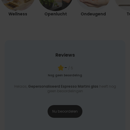
Wellness
Openlucht
Ondeugend
T
Reviews
-
/ 5
Nog geen beoordeling
Helaas,
Gepersonaliseerd Espresso Martini glas
heeft nog
geen beoordelingen
Nu beoordelen