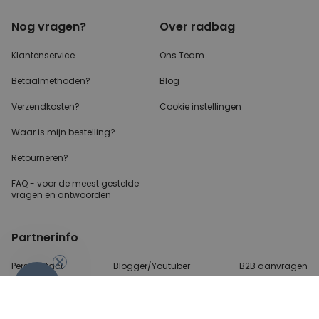
Nog vragen?
Over radbag
Klantenservice
Ons Team
Betaalmethoden?
Blog
Verzendkosten?
Cookie instellingen
Waar is mijn bestelling?
Retourneren?
FAQ - voor de
meest gestelde
vragen
en antwoorden
Partnerinfo
Perscontact
Blogger/Youtuber
B2B aanvragen
-10%
Betalingsmethoden