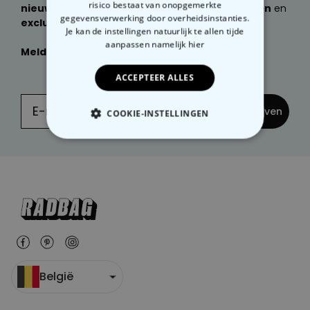
risico bestaat van onopgemerkte
nieuwste producten, geweldige cadeau ideeën
en
gegevensverwerking door overheidsinstanties.
exclusieve kortingen
ontvangen?
Je kan de instellingen natuurlijk te allen tijde
aanpassen
namelijk hier
Meld je dan nu aan
voor onze
NIEUWSBRIEF:
ACCEPTEER ALLES
... en inschrijven
COOKIE-INSTELLINGEN
NOODZAKELIJK
PERFORMANCE
MARKETING
OVERIGE
België