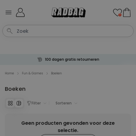
Ga naar de inhoud
0
100 dagen gratis retourneren
Home
Fun & Games
Boeken
Boeken
Filter
Sorteren
Geen producten gevonden voor deze
selectie.