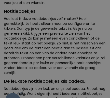
voor jou of een vriendin.
Notitieboekjes
Hoe laat ik deze notitieboekjes zelf maken? Heel
gemakkelijk. Je hoeft alleen maar op configureren te
klikken. Dan typ je de gewenste tekst in. Als je nu op
genereren klikt, krijg je een preview te zien van het
notitieboekje. Zo kan je meteen even controlleren of de
tekst leuk staat op het boekje. Zo niet, is het misschien een
goed idee om de tekst een beetje aan te passen. Of om
dezelfde tekst op een van de andere notitieboekjes te
proberen. Probeer een paar verschillende variaties en je zal
gegarandeerd super leuke en persoonlijke notitieboekjes
vinden. Ideaal als cadeau voor een vriendin die graag
schrijft.
De leukste notitieboekjes als cadeau
Notitieboekjes zijn een leuk en origineel cadeau. En ook nog
eens handig. Want eigenlijk heeft iedereen notitieboekjes
nodig. Iedereen moet wel een keer wat belangrijke dingen
-10%
opschrijven die ze niet willen vergeten. Of het nou voor
werk is of voor school – dat maakt niks uit. Weet je nog niet