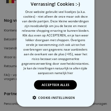
Verrassing! Cookies :-)
Onze website gebruikt veel koekjes (a.k.a.
cookies) - niet alleen de onze maar ook deze
Nog vragen?
Over radbag
van derde partijen. Deze kleine wonderdingen
zijn noodzakelijk om jou de beste en meest
Klantenservice
relevante shopping ervaring te kunnen bieden.
Ons Team
Klik dus even op ACCEPTEREN, en je kan weer
Betaalmethoden?
Blog
lekker doorgaan met shoppen. Overigens
strekt je toestemming zich ook uit tot het
Verzendkosten?
Cookie instellingen
overbrengen van gegevens naar aanbieders
aan de overkant van de plas (=VS), waar het
Waar is mijn bestelling?
risico bestaat van onopgemerkte
gegevensverwerking door overheidsinstanties.
Retourneren?
Je kan de instellingen natuurlijk te allen tijde
aanpassen
namelijk hier
FAQ - voor de
meest gestelde
vragen
en antwoorden
ACCEPTEER ALLES
Partnerinfo
COOKIE-INSTELLINGEN
Perscontact
Blogger/Youtuber
B2B aanvragen
NOODZAKELIJK