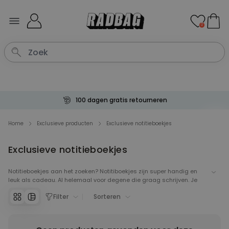
Ga naar de inhoud
0
100 dagen gratis retourneren
Home
Exclusieve producten
Exclusieve notitieboekjes
Exclusieve notitieboekjes
Notitieboekjes aan het zoeken? Notitiboekjes zijn super handig en
leuk als cadeau. Al helemaal voor degene die graag schrijven. Je
kan het gebruiken om afspraakjes in te schrijven, of als dagboekje.
Filter
Sorteren
Notitiboekjes zijn ook enorm handig voor op het werk of op school.
Get organised met deze leuke, personaliseerbare notitieboekjes.