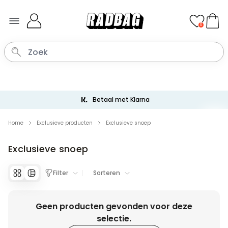
Ga naar de inhoud
0
Betaal met Klarna
Home
Exclusieve producten
Exclusieve snoep
Exclusieve snoep
Filter
Sorteren
Geen producten gevonden voor deze
selectie.