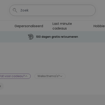
Last minute
Gepersonaliseerd
Hobbie
cadeaus
100 dagen gratis retourneren
Personaliseerbaar
Aperol Spritz Glas met Naam
Gegraveerd
Meer dan
19.400
keer
16,99 €
gekocht
Personaliseerbaar
at voor cadeau?
Welke thema's?
Netflix Gepersonaliseerde
Poster
Meer dan
8.500
keer
19,99 €
gekocht
Personaliseerbaar