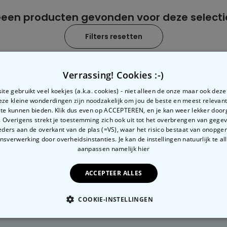
Badjas Dames Prinses
een producten gevonden voor deze selecti
Meer dan
23.300
keer
39,99 €
Filters resetten
gekocht
Personaliseerbaar
Gepersonaliseerde poster
Verrassing! Cookies :-)
waar het begon
Meer dan
te gebruikt veel koekjes (a.k.a. cookies) - niet alleen de onze maar ook dez
2.100
keer
29,99 €
gekocht
Deze kleine wonderdingen zijn noodzakelijk om jou de beste en meest relevan
 te kunnen bieden. Klik dus even op ACCEPTEREN, en je kan weer lekker doo
Personaliseerbaar
 Overigens strekt je toestemming zich ook uit tot het overbrengen van gege
Gepersonaliseerde vaas met
ders aan de overkant van de plas (=VS), waar het risico bestaat van onopg
tekst en krans
sverwerking door overheidsinstanties. Je kan de instellingen natuurlijk te all
Meer dan
aanpassen
namelijk hier
300
keer
29,99 €
gekocht
ACCEPTEER ALLES
COOKIE-INSTELLINGEN
OODZAKELIJK
PERFORMANCE
MARKETING
O