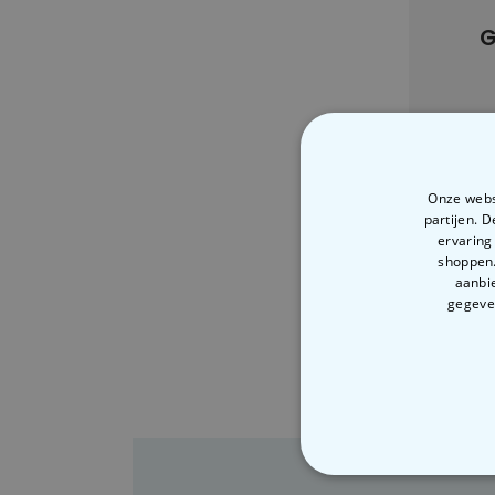
G
Onze websi
partijen. 
ervaring
shoppen.
aanbie
gegeven
N