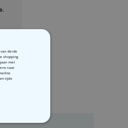
e.
e van derde
te shopping
rgaan met
vens naar
emerkte
en tijde
VERIGE