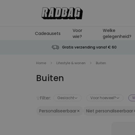
Ga naar de inhoud
Voor
Welke
Cadeausets
wie?
gelegenheid?
Gratis verzending vanaf € 60
Home
Lifestyle & wonen
Buiten
Buiten
Filter:
Geslacht
Voor hoeveel?
W
Personaliseerbaar
Niet personaliseerbaar