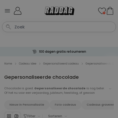
Ga naar de inhoud
0
100 dagen gratis retourneren
Home
Cadeau idee
Gepersonaliseerd cadeau
Gepersonaliseerde cho
Gepersonaliseerde chocolade
Chocolade is goed.
Gepersonaliseerde chocolade
is nog beter.
Of het nu voor een verjaardag, jubileum, feestdag, of gewoon
zomaar is, onze gepersonaliseerde chocolade is de perfecte manier
om iemand te laten zien dat je om hen geeft. Plus punt, het smaakt
Nieuw in Personalisatie
Foto cadeaus
Cadeaus graveren
echt nog lekkerder als het gepersonaliseerd is. Verras jouw
lievelingen met heerlijke, gepersonaliseerde chocolade.
Filter
Sorteren