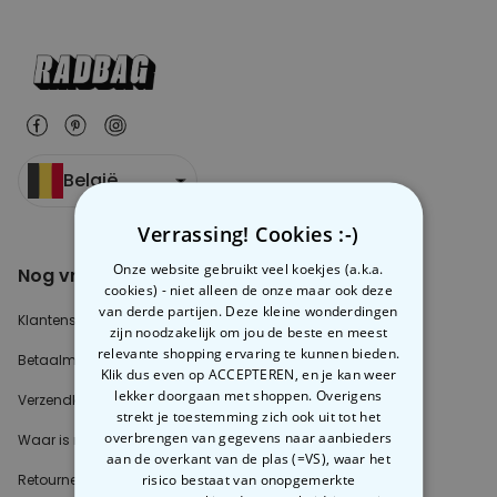
België
Verrassing! Cookies :-)
Onze website gebruikt veel koekjes (a.k.a.
Nog vragen?
Over radbag
cookies) - niet alleen de onze maar ook deze
van derde partijen. Deze kleine wonderdingen
Klantenservice
Ons Team
zijn noodzakelijk om jou de beste en meest
relevante shopping ervaring te kunnen bieden.
Betaalmethoden?
Blog
Klik dus even op ACCEPTEREN, en je kan weer
lekker doorgaan met shoppen. Overigens
Verzendkosten?
Cookie instellingen
strekt je toestemming zich ook uit tot het
overbrengen van gegevens naar aanbieders
Waar is mijn bestelling?
aan de overkant van de plas (=VS), waar het
risico bestaat van onopgemerkte
Retourneren?