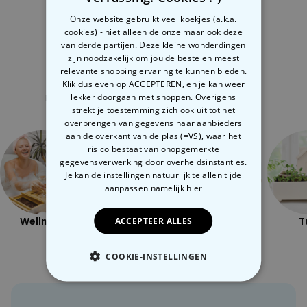
vreugde
en goed humeur mee verspreiden?
Alleen met de hand wassen
Onze website gebruikt veel koekjes (a.k.a.
Precies. Dit kan vrijwel alleen de
kussensloop
.
cookies) - niet alleen de onze maar ook deze
van derde partijen. Deze kleine wonderdingen
zijn noodzakelijk om jou de beste en meest
relevante shopping ervaring te kunnen bieden.
Gerelateerde categorie
Klik dus even op ACCEPTEREN, en je kan weer
lekker doorgaan met shoppen. Overigens
Bekijk onze andere categorie met ongewone dingen
strekt je toestemming zich ook uit tot het
overbrengen van gegevens naar aanbieders
aan de overkant van de plas (=VS), waar het
risico bestaat van onopgemerkte
gegevensverwerking door overheidsinstanties.
Je kan de instellingen natuurlijk te allen tijde
aanpassen
namelijk hier
ACCEPTEER ALLES
Wellness
Openlucht
Ondeugend
T
COOKIE-INSTELLINGEN
NOODZAKELIJK