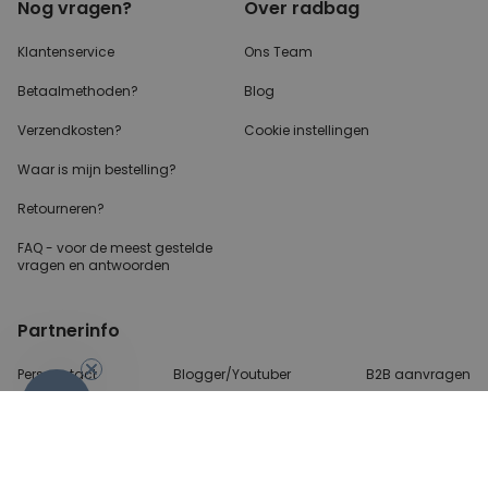
Nog vragen?
Over radbag
Klantenservice
Ons Team
Betaalmethoden?
Blog
Verzendkosten?
Cookie instellingen
Waar is mijn bestelling?
Retourneren?
FAQ - voor de
meest gestelde
vragen
en antwoorden
Partnerinfo
Perscontact
Blogger/Youtuber
B2B aanvragen
-10%
Betalingsmethoden