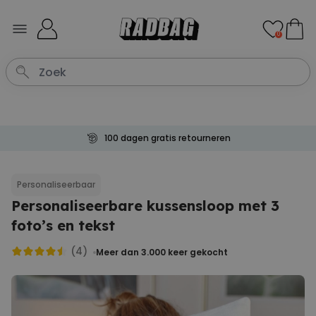
Ga naar de inhoud
0
100 dagen gratis retourneren
Personaliseerbaar
Personaliseerbare kussensloop met 3
foto’s en tekst
(4)
Meer dan 3.000
keer gekocht