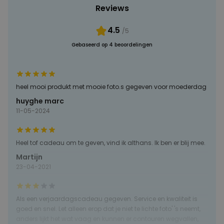
Reviews
PERFORMANCE
4.5
/5
MARKETING
OVERIGE
Gebaseerd op 4 beoordelingen
heel mooi produkt met mooie foto.s gegeven voor moederdag
huyghe marc
11-05-2024
Heel tof cadeau om te geven, vind ik althans. Ik ben er blij mee.
Martijn
23-04-2021
Als een verjaardagscadeau gegeven. Service en kwaliteit is
goed en snel. Let alleen erop dat je niet te lichte foto' 's neemt,
anders lijkt het wat vaag en kunnen er contouren wegvallen,