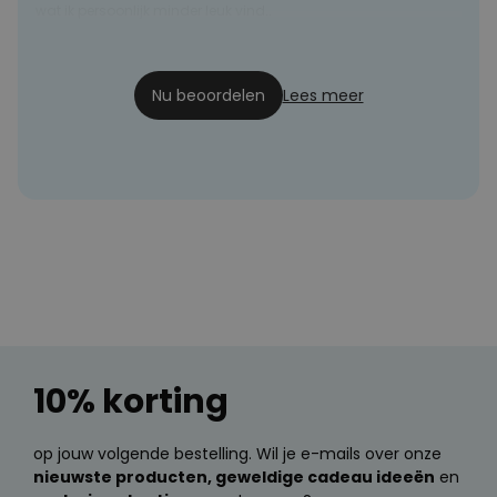
wat ik persoonlijk minder leuk vind..
Mw van Heek
29-05-2020
Nu beoordelen
Lees meer
10% korting
op jouw volgende bestelling. Wil je e-mails over onze
nieuwste producten, geweldige cadeau ideeën
en