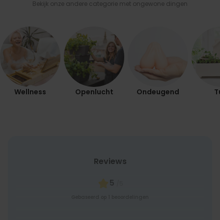
Bekijk onze andere categorie met ongewone dingen
MARKETING
OVERIGE
Wellness
Openlucht
Ondeugend
T
Reviews
5
/5
Gebaseerd op 1 beoordelingen