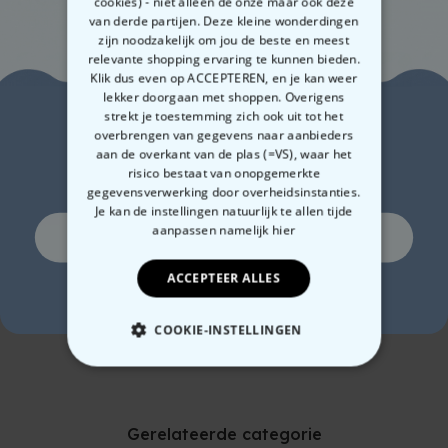
cookies) - niet alleen de onze maar ook deze
Voor je
partner in crime
om mee te nemen naar het volgende
Materiaal: RVS
van derde partijen. Deze kleine wonderdingen
Waarschijnlijk interesseren deze producten je ook
feestje
. Een beetje
liquid courage
voor onderweg is af en toe
Afmetingen ca. 9,5 x 2 x 13 cm
zijn noodzakelijk om jou de beste en meest
namelijk helemaal geen slecht idee.
Gewicht ca. 150 gram
relevante shopping ervaring te kunnen bieden.
Geschikt voor zowel oudere als jongere mensen. Maar het is
Klik dus even op ACCEPTEREN, en je kan weer
natuurlijk helemaal aan jullie wie je blij wil maken met dit
lekker doorgaan met shoppen. Overigens
charmant
en origineel cadeau.
Zin in
strekt je toestemming zich ook uit tot het
overbrengen van gegevens naar aanbieders
aan de overkant van de plas (=VS), waar het
10% korting?
risico bestaat van onopgemerkte
gegevensverwerking door overheidsinstanties.
Je kan de instellingen natuurlijk te allen tijde
aanpassen
namelijk hier
Ja, graag!
Gepersonaliseerde
Gepersonaliseerde
Per
ACCEPTEER ALLES
veldfles met monogram
veldfles met initialen en
vel
Nee, ik hou niet van korting
tekst
€ 19,99
€ 19,99
€ 1
COOKIE-INSTELLINGEN
NOODZAKELIJK
PERFORMANCE
Gerelateerde categorie