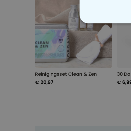
N
Reinigingsset Clean & Zen
€ 20,97
€ 6,9