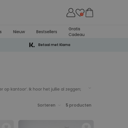
0
Gratis
s
Nieuw
Bestsellers
Cadeau
Betaal met Klarna
p kantoor’. Ik hoor het jullie al zeggen;
andeerd veel leuker. Even je bureau
ires tot voetbalmokken. En niet alleen zal
Sorteren
5
producten
ls dat geen win-win situatie is, YES!