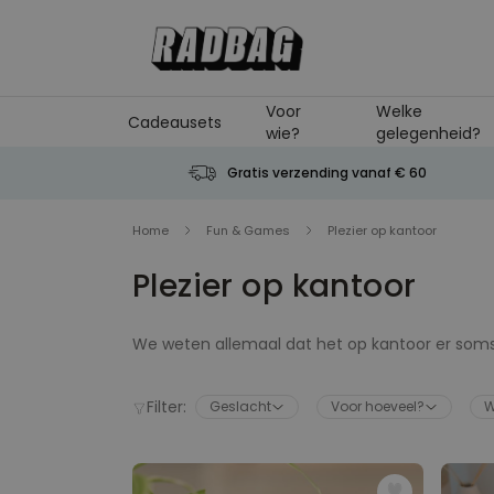
Ga naar de inhoud
Voor
Welke
Cadeausets
wie?
gelegenheid?
Gratis verzending vanaf € 60
Home
Fun & Games
Plezier op kantoor
Plezier op kantoor
We weten allemaal dat het op kantoor er soms ee
hoezo dan plezier? Wel wij hebben voor jullie
afstoffen zodat onze kantoorartikelen kunnen s
Filter:
Geslacht
Voor hoeveel?
W
je kantoor opfleuren, je kan ook je collega’s ee