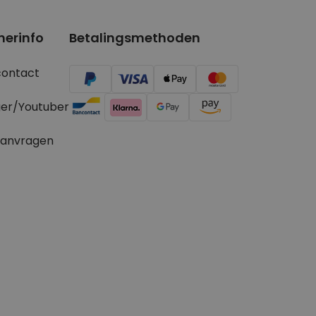
nerinfo
Betalingsmethoden
contact
ger/Youtuber
aanvragen