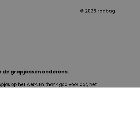
© 2026 radbag
r de grapjassen onderons.
apjas op het werk. En thank god voor dat, het
i genoeg. Waarom zouden we niet daar een schepje
igste kantoorartikelen? Vaarwel saaie werksfeer.
oeken op het werk, maar toch ook wel door onze
 Zoals onze bureaustofzuigers Henry & Hetty. Onze
ouw bureau helemaal op te ruimen. En dan op naar
en verstopt in een doosje. ‘Hmm daar zaten we
ik jullie denken. Maar het is gelukkig zonder enige
kje. Lekker luidruchtig, lekker grappig. Een must-have