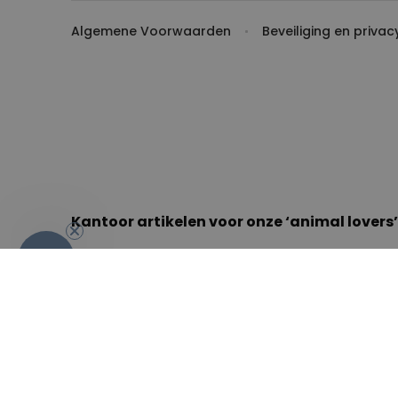
Algemene Voorwaarden
Beveiliging en privac
Kantoor artikelen voor onze ‘animal lovers’
-10%
Denk aan katten, katten en nog eens katten. Ok nee
Ja zelfs otters. Ben jij ook een head over heels diere
club! Want wij kunnen er ook wat van. Dus een otter. 
Namelijk een otto ottor-plakbandhouder. Hij maakt z
bureau. Hij houdt de hele dag lang jou plakband rollet
plakbandhouder! Hallo lief, schattig kantoor ottertje.
catlovers niet onder ons. Kantoorartikelen voor catlo
neem bijvoorbeeld onze kat polssteun a.k.a. stress spe