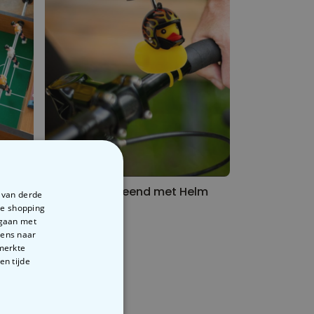
Fietsbel Badbeend met Helm
e van derde
te shopping
€ 9,99
rgaan met
vens naar
emerkte
en tijde