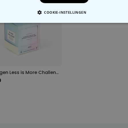
COOKIE-INSTELLINGEN
OODZAKELIJK
PERFORMANCE
MARKETING
O
30 Dagen Less is More Challenge
9