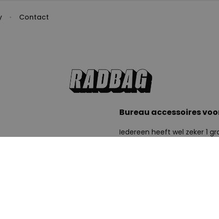
y
Contact
Bureau accessoires voo
Iedereen heeft wel zeker 1 gr
, ook aan honden en otters.
kantoorleven is soms al saa
nliefhebber ? Dan join the
bovenop doen met onze grapp
Ja als kantoorartikel!
Niet alleen dankzij die lolbr
ich graag nuttig op jouw
grappige bureau accessoires.
je klaar. Dag saaie
Henry kan niet wachten om j
 Natuurlijk vergeten we de
de scheetdoos. Scheetgeluid
vers? Nee joh! Toch wel, hier
allemaal op te wachten’ hoor 
eltje. Ze zien er zo schattig
geur. Alle gekheid op een sto