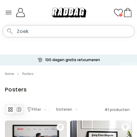
Ga naar de inhoud
0
Betaal met Klarna
Home
Posters
Posters
Filter
Sorteren
41
producten