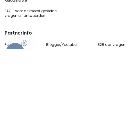
Retourneren?
FAQ - voor de
meest gestelde
vragen
en antwoorden
Partnerinfo
-10%
Perscontact
Blogger/Youtuber
B2B aanvragen
Betalingsmethoden
Algemene Voorwaarden
Beveiliging en privacy
Contact
© 2026 radbag