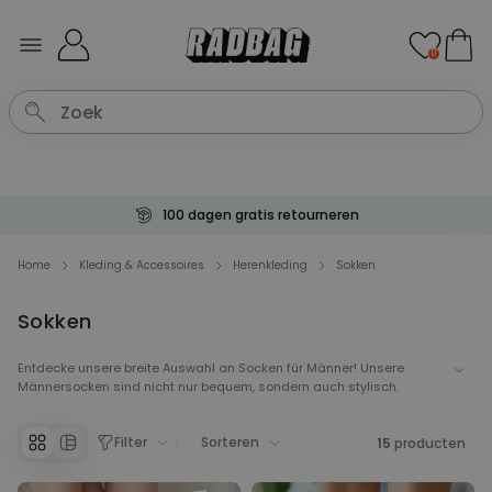
Ga naar de inhoud
0
100 dagen gratis retourneren
Home
Kleding & Accessoires
Herenkleding
Sokken
Sokken
Entdecke unsere breite Auswahl an Socken für Männer! Unsere
Männersocken sind nicht nur bequem, sondern auch stylisch.
Suchst du nach einem einzigartigen Geschenk? Wie wäre es mit
personalisierten Socken für Männer? Bei uns hast du die Möglichkeit,
Filter
Sorteren
Socken ganz individuell zu gestalten. Egal, ob mit deinem Namen,
15
producten
deinen Initialen oder einem besonderen Motiv - personalisierte
Socken für dich sind eine tolle Möglichkeit, deine Persönlichkeit zu