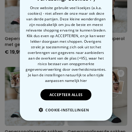
Onze website gebruikt veel koekjes (a.k.a.
cookies) - niet alleen de onze maar ook deze
van derde partijen. Deze kleine wonderdingen
zijn noodzakelijk om jou de beste en meest
relevante shopping ervaring te kunnen bieden.
Klik dus even op ACCEPTEREN, en je kan weer
Gepersonaliseerde sokken
Gepersonaliseerde aperol
lekker doorgaan met shoppen. Overigens
met gezicht en
sokken met gezicht
strekt je toestemming zich ook uit tot het
verschillende designs
€ 19,99
€ 19,99
overbrengen van gegevens naar aanbieders
aan de overkant van de plas (=VS), waar het
risico bestaat van onopgemerkte
gegevensverwerking door overheidsinstanties.
Je kan de instellingen natuurlijk te allen tijde
aanpassen
namelijk hier
ACCEPTEER ALLES
COOKIE-INSTELLINGEN
NOODZAKELIJK
Gepersonaliseerde sokken
Gepersonaliseerde sokken