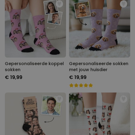
zeigen. Unsere hochwertigen Socken bestehen aus weichen
Materialien und bieten den ganzen Tag über Komfort. Wähle noch
heute aus unserer Auswahl an personalisierten Socken für Männer
und mache dir selbst eine besondere Freude!
Gepersonaliseerde koppel
Gepersonaliseerde sokken
sokken
met jouw huisdier
€ 19,99
€ 19,99