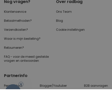
Nog vragen?
Over radbag
Klantenservice
Ons Team
Betaalmethoden?
Blog
Verzendkosten?
Cookie instellingen
Waar is mijn bestelling?
Retourneren?
FAQ - voor de
meest gestelde
vragen
en antwoorden
Partnerinfo
Perscontact
Blogger/Youtuber
B2B aanvragen
-10%
Betalingsmethoden