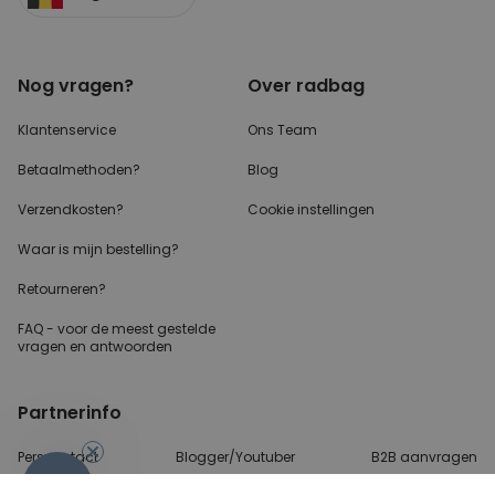
Nog vragen?
Over radbag
Klantenservice
Ons Team
Betaalmethoden?
Blog
Verzendkosten?
Cookie instellingen
Waar is mijn bestelling?
Retourneren?
FAQ - voor de
meest gestelde
vragen
en antwoorden
Partnerinfo
Perscontact
Blogger/Youtuber
B2B aanvragen
-10%