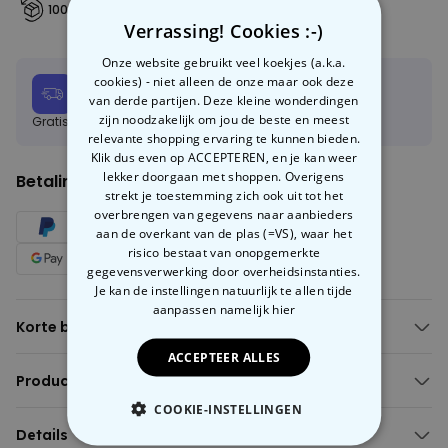
100 dagen gratis retourneren
Verrassing! Cookies :-)
Onze website gebruikt veel koekjes (a.k.a.
cookies) - niet alleen de onze maar ook deze
Verwachte leverdatum:
van derde partijen. Deze kleine wonderdingen
Vri, 14.08 – Maa, 17.08
zijn noodzakelijk om jou de beste en meest
Gratis verzending vanaf 60 €
Meer info
relevante shopping ervaring te kunnen bieden.
Klik dus even op ACCEPTEREN, en je kan weer
lekker doorgaan met shoppen. Overigens
Betalingsmethoden:
strekt je toestemming zich ook uit tot het
overbrengen van gegevens naar aanbieders
aan de overkant van de plas (=VS), waar het
risico bestaat van onopgemerkte
gegevensverwerking door overheidsinstanties.
Je kan de instellingen natuurlijk te allen tijde
aanpassen
namelijk hier
Korte beschrijving
Jouw foto als comic op sokken
ACCEPTEER ALLES
Achtergrond uit te kiezen
Productbeschrijving
Verschillende maten
Gepersonaliseerde sokken met gezicht in comic stijl
COOKIE-INSTELLINGEN
Materiaal: 95% polyester, 5% elastiek
Onze
Details
gepersonaliseerde sokken
zijn het perfecte cadeau voor