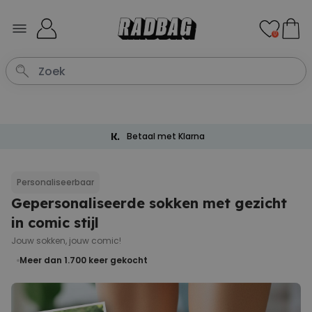
Ga naar de inhoud
0
Betaal met Klarna
Personaliseerbaar
Gepersonaliseerde sokken met gezicht
in comic stijl
Jouw sokken, jouw comic!
Meer dan 1.700
keer gekocht