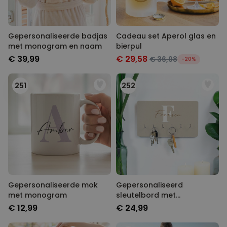
Gepersonaliseerde badjas
Cadeau set Aperol glas en
met monogram en naam
bierpul
€ 39,99
€ 29,58
€ 36,98
-20%
251
252
Gepersonaliseerde mok
Gepersonaliseerd
met monogram
sleutelbord met
monogram
€ 12,99
€ 24,99