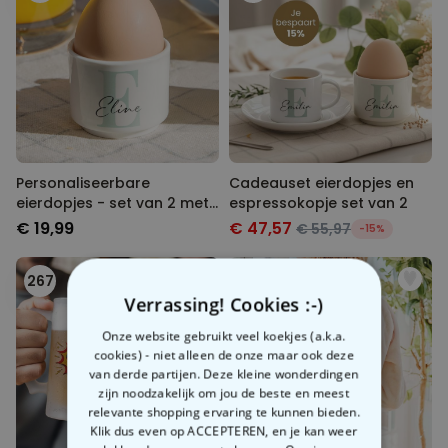
Personaliseerbare
Cadeauset eierdopjes en
eierdopjes - set van 2 met
espressokopje set van 2
monogram
€ 19,99
€ 47,57
€ 55,97
-15%
267
268
Verrassing! Cookies :-)
Onze website gebruikt veel koekjes (a.k.a.
cookies) - niet alleen de onze maar ook deze
van derde partijen. Deze kleine wonderdingen
zijn noodzakelijk om jou de beste en meest
relevante shopping ervaring te kunnen bieden.
Klik dus even op ACCEPTEREN, en je kan weer