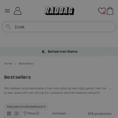
Ga naar de inhoud
0
Betaal met Klarna
Home
Bestsellers
Bestsellers
Wij hebben onze bestsellers hier voor jullie op een rijtje gezet. Hier zie
je een overzicht van de top 50 cadeaus die het meeste verkocht
worden. Onze bestsellers pagina is een handige plek om inspiratie
op te doen voor toffe cadeaus, er staat van alles tussen van
personaliseerbare deurmatten tot eenhoorn pantoffels. Neem een
Niet personaliseerbaar
kijkje tussen onze bestsellers en je vindt gegarandeerd een leuk en
Filter
(
1
)
Sorteren
276
producten
origineel cadeautje.