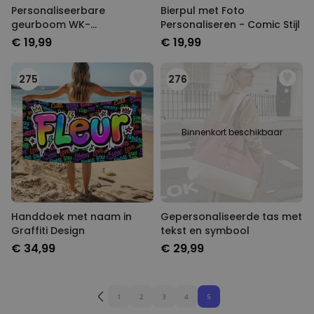
Personaliseerbare
Bierpul met Foto
geurboom WK-
Personaliseren - Comic Stijl
verzamelsticker met foto
€ 19,99
€ 19,99
275
276
Binnenkort beschikbaar
Handdoek met naam in
Gepersonaliseerde tas met
Graffiti Design
tekst en symbool
€ 34,99
€ 29,99
1
2
3
4
5