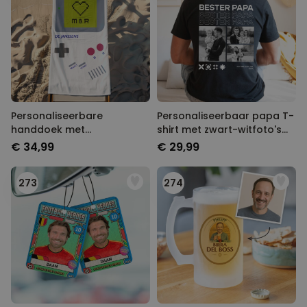
Personaliseerbare
Personaliseerbaar papa T-
handdoek met
shirt met zwart-witfoto's
gameconsole en tekst
en tekst
€ 34,99
€ 29,99
273
274