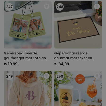
247
248
Gepersonaliseerde
Gepersonaliseerde
geurhanger met foto en
deurmat met tekst en
liedje set van 2
symbool
€ 19,99
€ 34,99
249
250