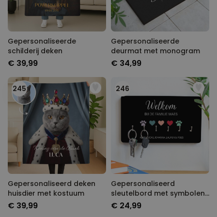
Gepersonaliseerde
Gepersonaliseerde
schilderij deken
deurmat met monogram
€ 39,99
€ 34,99
245
246
Gepersonaliseerd deken
Gepersonaliseerd
huisdier met kostuum
sleutelbord met symbolen
en namen
€ 39,99
€ 24,99