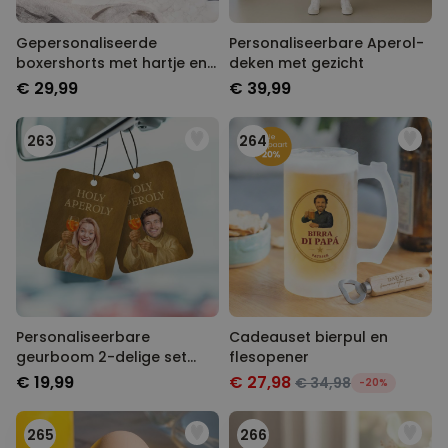
Gepersonaliseerde
Personaliseerbare Aperol-
boxershorts met hartje en
deken met gezicht
initialen
€ 29,99
€ 39,99
263
264
Personaliseerbare
Cadeauset bierpul en
geurboom 2-delige set
flesopener
Aperol-design met gezicht
€ 19,99
€ 27,98
€ 34,98
-20%
265
266