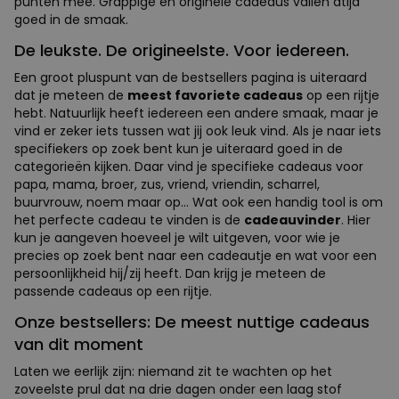
punten mee. Grappige en originele cadeaus vallen atijd
goed in de smaak.
De leukste. De origineelste. Voor iedereen.
Een groot pluspunt van de bestsellers pagina is uiteraard
dat je meteen de
meest favoriete cadeaus
op een rijtje
hebt. Natuurlijk heeft iedereen een andere smaak, maar je
vind er zeker iets tussen wat jij ook leuk vind. Als je naar iets
specifiekers op zoek bent kun je uiteraard goed in de
categorieën kijken. Daar vind je specifieke cadeaus voor
papa, mama, broer, zus, vriend, vriendin, scharrel,
buurvrouw, noem maar op... Wat ook een handig tool is om
het perfecte cadeau te vinden is de
cadeauvinder
. Hier
kun je aangeven hoeveel je wilt uitgeven, voor wie je
precies op zoek bent naar een cadeautje en wat voor een
persoonlijkheid hij/zij heeft. Dan krijg je meteen de
passende cadeaus op een rijtje.
Onze bestsellers: De meest nuttige cadeaus
van dit moment
Laten we eerlijk zijn: niemand zit te wachten op het
zoveelste prul dat na drie dagen onder een laag stof