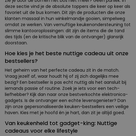
Zie je door de bomen het bos niet meer? Geen paniek. In
deze sectie vind je de absolute toppers die keer op keer als
favoriet uit de bus komen. Dit zijn de producten die onze
klanten massaal in hun winkelmandje gooien, simpelweg
omdat ze werken. Van vernuftige keukenondersteuning tot
slimme kantooroplossingen: dit zijn de items die de tand
des tijds (en de kritische blik van de ontvanger) glansrijk
doorstaan.
Hoe kies je het beste nuttige cadeau uit onze
bestsellers?
Het geheim van het perfecte cadeau zit in de match.
Vraag jezelf af, waar houdt hij of zij zich dagelijks mee
bezig? Een bestseller is pas echt nuttig als het aansluit bij
iemands passie of routine. Zoek je iets voor een tech-
liefhebber? Kijk dan naar onze bestverkochte elektronica-
gadgets. Is de ontvanger een echte levensgenieter? Dan
zijn onze gepersonaliseerde keuken-bestsellers een veilige
haven. Kies met je hoofd én je hart, dan zit je altijd goed.
Van keukenheld tot gadget-king: Nuttige
cadeaus voor elke lifestyle