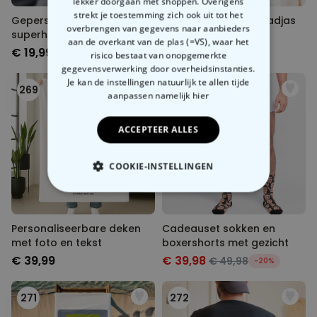
lekker doorgaan met shoppen. Overigens
strekt je toestemming zich ook uit tot het
Gepersonaliseerde
Personaliseerbare badjas
overbrengen van gegevens naar aanbieders
superheld-bierpul
met tekst en krans
aan de overkant van de plas (=VS), waar het
€ 19,99
€ 39,99
risico bestaat van onopgemerkte
gegevensverwerking door overheidsinstanties.
Je kan de instellingen natuurlijk te allen tijde
269
270
aanpassen
namelijk hier
ACCEPTEER ALLES
COOKIE-INSTELLINGEN
NOODZAKELIJK
Personaliseerbare deken
Cadeauset sokken en
PERFORMANCE
met foto en tekst
boxershorts met gezicht
€ 39,99
€ 39,98
€ 49,98
-20%
MARKETING
OVERIGE
271
272