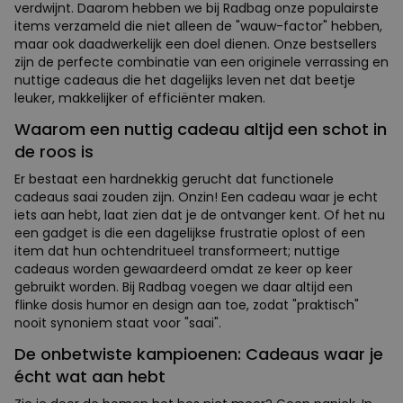
verdwijnt. Daarom hebben we bij Radbag onze populairste
items verzameld die niet alleen de "wauw-factor" hebben,
maar ook daadwerkelijk een doel dienen. Onze bestsellers
zijn de perfecte combinatie van een originele verrassing en
nuttige cadeaus die het dagelijks leven net dat beetje
leuker, makkelijker of efficiënter maken.
Waarom een nuttig cadeau altijd een schot in
de roos is
Er bestaat een hardnekkig gerucht dat functionele
cadeaus saai zouden zijn. Onzin! Een cadeau waar je echt
iets aan hebt, laat zien dat je de ontvanger kent. Of het nu
een gadget is die een dagelijkse frustratie oplost of een
item dat hun ochtendritueel transformeert; nuttige
cadeaus worden gewaardeerd omdat ze keer op keer
gebruikt worden. Bij Radbag voegen we daar altijd een
flinke dosis humor en design aan toe, zodat "praktisch"
nooit synoniem staat voor "saai".
De onbetwiste kampioenen: Cadeaus waar je
écht wat aan hebt