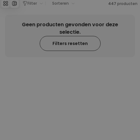
verjaardagscadeau voor je vriendin.
Filter
Sorteren
447
producten
Geen producten gevonden voor deze
selectie.
Filters resetten