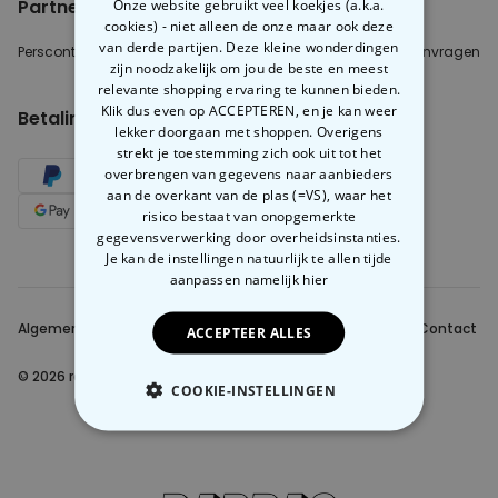
Partnerinfo
Onze website gebruikt veel koekjes (a.k.a.
cookies) - niet alleen de onze maar ook deze
van derde partijen. Deze kleine wonderdingen
Perscontact
Blogger/Youtuber
B2B aanvragen
zijn noodzakelijk om jou de beste en meest
relevante shopping ervaring te kunnen bieden.
Klik dus even op ACCEPTEREN, en je kan weer
Betalingsmethoden
lekker doorgaan met shoppen. Overigens
strekt je toestemming zich ook uit tot het
overbrengen van gegevens naar aanbieders
aan de overkant van de plas (=VS), waar het
risico bestaat van onopgemerkte
gegevensverwerking door overheidsinstanties.
Je kan de instellingen natuurlijk te allen tijde
aanpassen
namelijk hier
Algemene Voorwaarden
Beveiliging en privacy
Contact
ACCEPTEER ALLES
© 2026 radbag
COOKIE-INSTELLINGEN
NOODZAKELIJK
PERFORMANCE