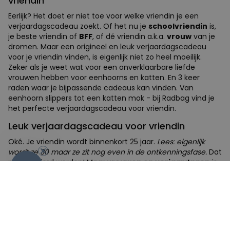
vriendin
Eerlijk? Het doet er niet toe voor welke vriendin je een
verjaardagscadeau zoekt. Of het nu je
schoolvriendin
is,
je beste vriendin of
BFF
, of dé vriendin a.k.a.
vrouw
van je
dromen. Maar een origineel en leuk verjaardagscadeau
voor je vriendin vinden, is eigenlijk niet zo heel moeilijk.
Zeker als je weet wat voor een onverklaarbare liefde
vrouwen hebben voor eenhoorns en katten. En 3 keer
raden waar je bijpassende cadeaus kan vinden. Van
eenhoorn slippers tot een katten mok - bij Radbag vind je
het perfecte verjaardagscadeau voor vriendin.
Leuk verjaardagscadeau voor vriendin
Oké. Je vriendin wordt binnenkort 25 jaar.
Lees: eigenlijk
wordt ze 30 maar ze zit nog even in de ontkenningsfase.
Dat
mag gevierd worden! Maar
vrouwen en verjaardagen
is
-10%
altijd een moeilijke combinatie. Iets met
ouder worden
,
brengt hen steeds weer in paniek. De oplossing? Een
verjaardagscadeau waarmee je vriendin zich meteen weer
10 jaar jonger voelt! En daarmee bedoelen we geen
bloemen of een fles wijn. Dat zijn 60+ verjaardagscadeaus.
Nee. Wat wij bedoelen, zijn
grappige
en
originele