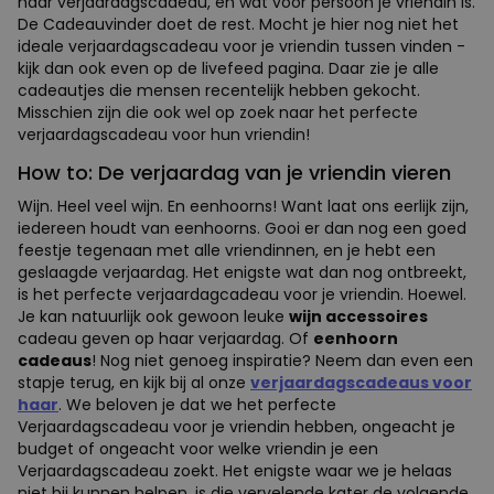
haar verjaardagscadeau, en wat voor persoon je vriendin is.
De Cadeauvinder doet de rest. Mocht je hier nog niet het
ideale verjaardagscadeau voor je vriendin tussen vinden -
kijk dan ook even op de livefeed pagina. Daar zie je alle
cadeautjes die mensen recentelijk hebben gekocht.
Misschien zijn die ook wel op zoek naar het perfecte
verjaardagscadeau voor hun vriendin!
How to: De verjaardag van je vriendin vieren
Wijn. Heel veel wijn. En eenhoorns! Want laat ons eerlijk zijn,
iedereen houdt van eenhoorns. Gooi er dan nog een goed
feestje tegenaan met alle vriendinnen, en je hebt een
geslaagde verjaardag. Het enigste wat dan nog ontbreekt,
is het perfecte verjaardagcadeau voor je vriendin. Hoewel.
Je kan natuurlijk ook gewoon leuke
wijn accessoires
cadeau geven op haar verjaardag. Of
eenhoorn
cadeaus
! Nog niet genoeg inspiratie? Neem dan even een
stapje terug, en kijk bij al onze
verjaardagscadeaus voor
haar
. We beloven je dat we het perfecte
Verjaardagscadeau voor je vriendin hebben, ongeacht je
budget of ongeacht voor welke vriendin je een
Verjaardagscadeau zoekt. Het enigste waar we je helaas
niet bij kunnen helpen, is die vervelende kater de volgende