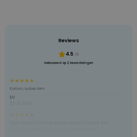
MARKETING
OVERIGE
Reviews
4.5
/5
Gebaseerd op 2 beoordelingen
Kortom, ludiek item
EV
02-01-2025
Leuk cadeau! Voor mijn zwager die dol is op bier. Ben
benieuwd wat hij ervan gaat vinden met Kerst!