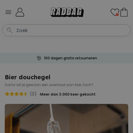
Ga naar de inhoud
0
100 dagen gratis retourneren
Bier douchegel
Soms wil je gewoon een overload aan bier, toch?
(2)
Meer dan 3.000
keer gekocht