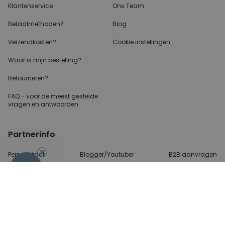
Klantenservice
Ons Team
Betaalmethoden?
Blog
Verzendkosten?
Cookie instellingen
Waar is mijn bestelling?
Retourneren?
FAQ - voor de
meest gestelde
vragen
en antwoorden
Partnerinfo
Perscontact
Blogger/Youtuber
B2B aanvragen
-10%
Betalingsmethoden