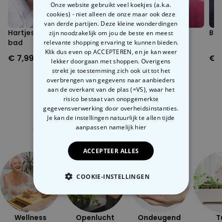
Onze website gebruikt veel koekjes (a.k.a.
cookies) - niet alleen de onze maar ook deze
van derde partijen. Deze kleine wonderdingen
Hartjes confetti voor in
Dirty Bitch Zeep
Blo
zijn noodzakelijk om jou de beste en meest
relevante shopping ervaring te kunnen bieden.
bad
Klik dus even op ACCEPTEREN, en je kan weer
€ 7,99
€ 6,99
€ 1
lekker doorgaan met shoppen. Overigens
strekt je toestemming zich ook uit tot het
overbrengen van gegevens naar aanbieders
aan de overkant van de plas (=VS), waar het
risico bestaat van onopgemerkte
gegevensverwerking door overheidsinstanties.
Je kan de instellingen natuurlijk te allen tijde
Gerelateerde categorie
aanpassen
namelijk hier
Bekijk onze andere categorie met ongewone dingen
ACCEPTEER ALLES
COOKIE-INSTELLINGEN
NOODZAKELIJK
Wellness
Openlucht
Ondeugend
T
PERFORMANCE