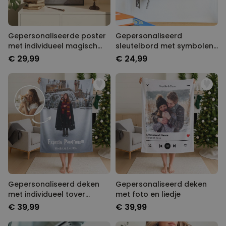
Gepersonaliseerde poster
Gepersonaliseerd
met individueel magisch
sleutelbord met symbolen
design
en namen
€ 29,99
€ 24,99
Gepersonaliseerd deken
Gepersonaliseerd deken
met individueel tover
met foto en liedje
design
€ 39,99
€ 39,99