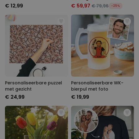
€ 12,99
€ 59,97
€ 79,96
-25%
Personaliseerbare puzzel
Personaliseerbare WK-
met gezicht
bierpul met foto
€ 24,99
€ 19,99