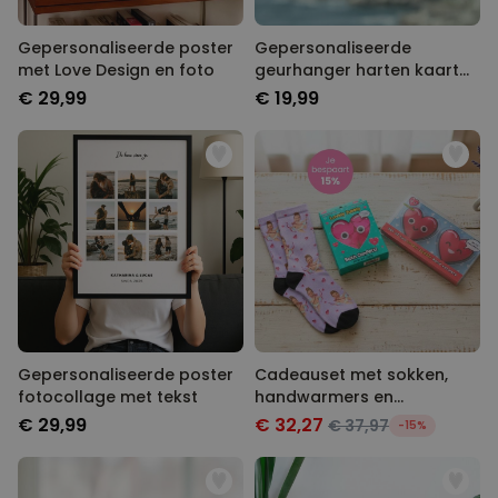
Gepersonaliseerde poster
Gepersonaliseerde
met Love Design en foto
geurhanger harten kaart
met foto set van 2
€ 29,99
€ 19,99
Gepersonaliseerde poster
Cadeauset met sokken,
fotocollage met tekst
handwarmers en
badconfetti
€ 29,99
€ 32,27
€ 37,97
-15%