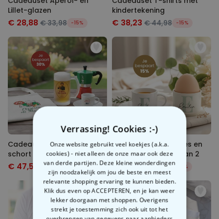
Cadeauset Aperol- en
Cadeauset T-shirts met
Lillet-glazen
kindertekening
€ 28,88
€ 38,23
€ 33,98
€ 44,98
-15%
-15%
Verrassing! Cookies :-)
Cadeauset Italië met
Cadeauset eierdopjes en
Onze website gebruikt veel koekjes (a.k.a.
schort bierpul en
espressokopje set van 2
cookies) - niet alleen de onze maar ook deze
van derde partijen. Deze kleine wonderdingen
espressokopje
€ 47,58
€ 47,57
€ 67,97
€ 55,97
-30%
-15%
zijn noodzakelijk om jou de beste en meest
relevante shopping ervaring te kunnen bieden.
Klik dus even op ACCEPTEREN, en je kan weer
lekker doorgaan met shoppen. Overigens
strekt je toestemming zich ook uit tot het
overbrengen van gegevens naar aanbieders