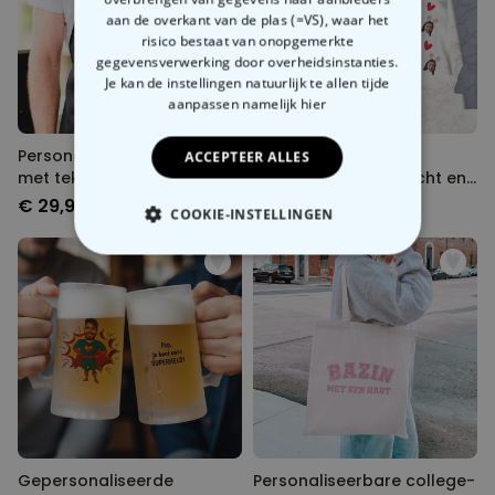
aan de overkant van de plas (=VS), waar het
risico bestaat van onopgemerkte
gegevensverwerking door overheidsinstanties.
Je kan de instellingen natuurlijk te allen tijde
aanpassen
namelijk hier
Personaliseerbaar schort
Gepersonaliseerde
ACCEPTEER ALLES
met tekst en symbool
boxershort met gezicht en
konijnenoren
€ 29,99
€ 29,99
COOKIE-INSTELLINGEN
NOODZAKELIJK
PERFORMANCE
MARKETING
OVERIGE
Gepersonaliseerde
Personaliseerbare college-