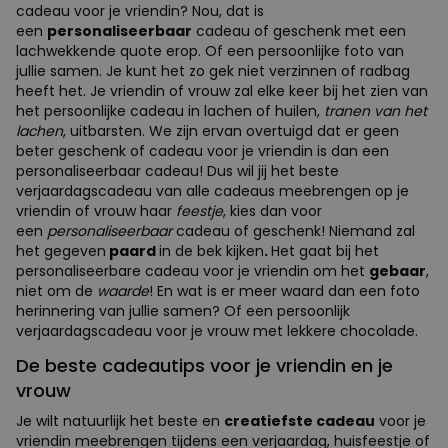
cadeau voor je vriendin? Nou, dat is
een
personaliseerbaar
cadeau of geschenk met een
lachwekkende quote erop. Of een persoonlijke foto van
jullie samen. Je kunt het zo gek niet verzinnen of radbag
heeft het. Je vriendin of vrouw zal elke keer bij het zien van
het persoonlijke cadeau in lachen of huilen,
tranen van het
lachen
, uitbarsten. We zijn ervan overtuigd dat er geen
beter geschenk of cadeau voor je vriendin is dan een
personaliseerbaar cadeau! Dus wil jij het beste
verjaardagscadeau van alle cadeaus meebrengen op je
vriendin of vrouw haar
feestje
, kies dan voor
een
personaliseerbaar
cadeau of geschenk! Niemand zal
het gegeven
paard
in de bek kijken
.
Het gaat bij het
personaliseerbare cadeau voor je vriendin om het
gebaar
,
niet om de
waarde
! En wat is er meer waard dan een foto
herinnering van jullie samen? Of een persoonlijk
verjaardagscadeau voor je vrouw met lekkere chocolade.
De beste cadeautips voor je vriendin en je
vrouw
Je wilt natuurlijk het beste en
creatiefste cadeau
voor je
vriendin meebrengen tijdens een verjaardag, huisfeestje of