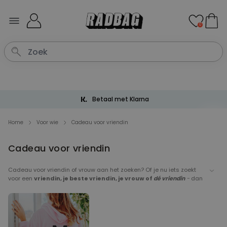
Ga naar de inhoud
0
Betaal met Klarna
Home
Voor wie
Cadeau voor vriendin
Cadeau voor vriendin
Cadeau voor vriendin of vrouw aan het zoeken? Of je nu iets zoekt
voor een
vriendin, je beste vriendin, je vrouw of
dé vriendin
-
dan
zit je hier goed. Je hebt het
paradijs
qua cadeaus voor vriendinnen
hier gevonden. Onze cadeautip nummer 1 voor je vriendin? Een
personaliseerbaar cadeau. Een gepersonaliseerd cadeau is
persoonlijk, uniek, en leuk. Alle criteria waar een perfect cadeau voor
je vriendin of vrouw aan moet voldoen. Je maakt je vriendin zeker blij