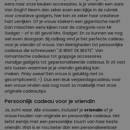
eens naar onze keuken accessoires. Is je vriendin een ware
Van Gogh? Neem dan zeker even een kijkje in de rubriek
voor creatieve gadgets, hier kan ze zeker haar creatieve
hart verrijken. Of je vrouw stiekem een gigantische nerd?
Dan misschien eens kijken naar de categorie voor Mr.
Gadget - of in dit geval Mrs. Gadget. En zo kunnen we nog
wel even doorgaan. Bij radbag vind je het perfecte cadeau
voor je vriendin of vrouw. Van kleinigheden tot persoonlijke
cadeaus die schreeuwen "JE BENT DE BESTE". Van
romantische cadeaus tot grappige accessoires.
Handige
gadgets tot gepersonaliseerde cadeaus. Er zit vast
iets tussen waarmee je je vriendin gelukkig kan
maken.
Pinky swear!
Een vrouw is gelukkig niet zo
gecompliceerd ;-). Dus een leuk verjaardagscadeau voor
een vrouw vinden was nog nooit zo makkelijk met onze
originele cadeautips.
Persoonlijk cadeau voor je vriendin
Ja, echt waar. Alle vrouwen, inclusief je
vriendin
of je
vrouw houden van originele en persoonlijke cadeaus. Het
liefst eentje met een persoonlijke touch van haar beste
vriendin. Wat is er nou beter dan een personaliseerbaar