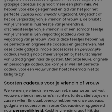
grappige cadeaus sla jij nooit meer een plank
mis
. We
hebben voor elke gelegenheid en tijd van het jaar het
perfecte
cadeau voor vriendin
uitgezocht. Ongeacht of
het de verjaardag van je vriendin of vrouw is, de bruiloft
van je vriendin is, huisfeestje van je vriendin is,
afscheidsfeestje van je vriendin is of een zomaar feestje
van je vriendin is. Een verjaardagscadeau voor de
verjaardag van je vrouw. Voor al deze feestjes hebben wij
de perfecte en origineelste cadeaus en geschenken. Met
deze coole gadgets, mooie accessoires en
persoonlijke
cadeaus word jij nooit meer vergeten bij het uitschrijven
van uitnodigingen naar de gasten. Met onze leuke, originele
en persoonlijke cadeautips kom je er wel. Het perfecte
cadeau voor een vrouw vinden hoeft helemaal niet zo
lastig te zijn.
Soorten cadeaus voor je vriendin of vrouw
We kennen je vriendin en vrouw niet, maar weten wel wat
vrouwen, vriendinnen, oma's, nichten, tantes, stiefzusjes en
zussen willen. En daarbovenop hebben we onze cadeaus,
gadgets en accessoires in onze Cadeauvinder opgedeeld
naar
persoonlijkheid
. Kookt je vriendin graag? Kijk dan