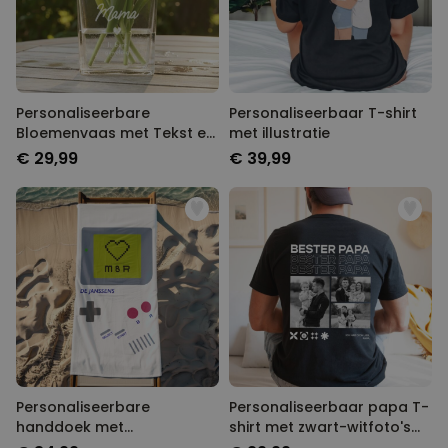
Personaliseerbare
Personaliseerbaar T-shirt
Bloemenvaas met Tekst en
met illustratie
Symbool
€ 29,99
€ 39,99
Personaliseerbare
Personaliseerbaar papa T-
handdoek met
shirt met zwart-witfoto's
gameconsole en tekst
en tekst