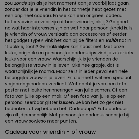
zou
zonde
zijn als je het moment aan je voorbij laat gaan,
zonder dat je je vriendin in het zonnetje hebt gezet met
een origineel cadeau. En wie kan een origineel cadeau
beter verzinnen voor zijn of haar vriendin, als jij? Ga goed
na wat haar interesses zijn en wat haar persoonlijkheid is. Is
je vriendin of vrouw verslaafd aan accessoires of eerder
het gadget type? Vink het aan bij de filters en
voilà
! Kat in
´t bakkie, toch? Gemakkelijker kan haast niet. Met onze
leuke, originele en persoonlijke cadeautips vind je zeker iets
leuks voor een vrouw. Waarschijnlijk is je vrienden de
belangrijkste vrouw in je leven. Oké nee grapje, dat is
waarschijnlijk je mama. Maar ze is in ieder geval een hele
belangrijke vrouw in je leven. En die heeft wel een speciaal
verjaardagscadeau verdient. Wat dacht je van een foto
poster met leuke herinneringen van jullie samen. Of een
foto van jullie op een mok. Of een foto van jullie op een
personaliseerbaar glitter kussen. Je kan het zo gek niet
bedenken, of wij hebben het. Cadeautips? Foto cadeaus
zijn altijd persoonlijk. Met persoonlijke cadeaus scoor je bij
een vrouw sowieso meer punten.
Cadeau voor vriendin - of vrouw