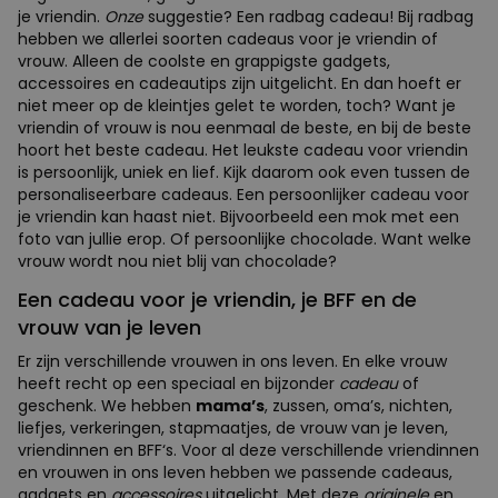
je vriendin.
Onze
suggestie? Een radbag cadeau! Bij radbag
hebben we allerlei soorten cadeaus voor je vriendin of
vrouw. Alleen de coolste en grappigste gadgets,
accessoires en cadeautips zijn uitgelicht. En dan hoeft er
niet meer op de kleintjes gelet te worden, toch? Want je
vriendin of vrouw is nou eenmaal de beste, en bij de beste
hoort het beste cadeau. Het leukste cadeau voor vriendin
is persoonlijk, uniek en lief. Kijk daarom ook even tussen de
personaliseerbare cadeaus. Een persoonlijker cadeau voor
je vriendin kan haast niet. Bijvoorbeeld een mok met een
foto van jullie erop. Of persoonlijke chocolade. Want welke
vrouw wordt nou niet blij van chocolade?
Een cadeau voor je vriendin, je BFF en de
vrouw van je leven
Er zijn verschillende vrouwen in ons leven. En elke vrouw
heeft recht op een speciaal en bijzonder
cadeau
of
geschenk. We hebben
mama’s
, zussen, oma’s, nichten,
liefjes, verkeringen, stapmaatjes, de vrouw van je leven,
vriendinnen en BFF‘s. Voor al deze verschillende vriendinnen
en vrouwen in ons leven hebben we passende cadeaus,
gadgets en
accessoires
uitgelicht. Met deze
originele
en