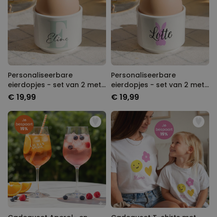
Personaliseerbare
Personaliseerbare
eierdopjes - set van 2 met
eierdopjes - set van 2 met
monogram
naam en symbool
€ 19,99
€ 19,99