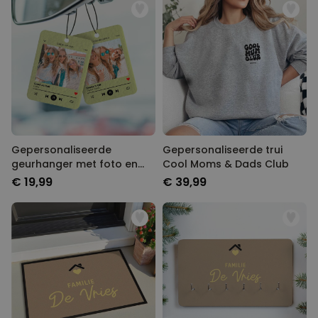
Gepersonaliseerde
Gepersonaliseerde trui
geurhanger met foto en
Cool Moms & Dads Club
liedje set van 2
€ 19,99
€ 39,99