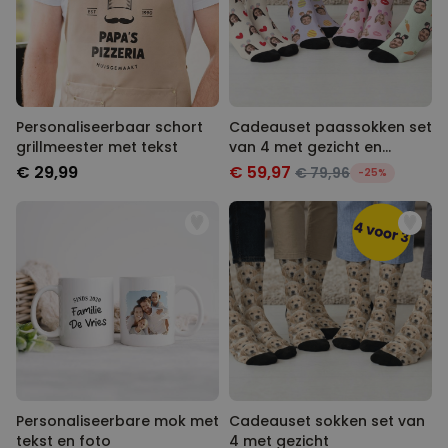
Personaliseerbaar schort
Cadeauset paassokken set
grillmeester met tekst
van 4 met gezicht en
konijnenoren
€ 29,99
€ 59,97
€ 79,96
-25%
Personaliseerbare mok met
Cadeauset sokken set van
tekst en foto
4 met gezicht