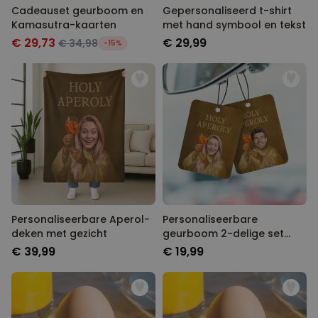
Cadeauset geurboom en
Gepersonaliseerd t-shirt
Kamasutra-kaarten
met hand symbool en tekst
€ 29,73
€ 29,99
€ 34,98
-15%
Personaliseerbare Aperol-
Personaliseerbare
deken met gezicht
geurboom 2-delige set
Aperol-design met gezicht
€ 39,99
€ 19,99