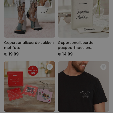
Gepersonaliseerde sokken
Gepersonaliseerde
met foto
paspoorthoes en
kofferlabel met tekst
€ 19,99
€ 14,99