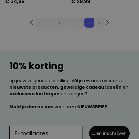
€ 34,99
€ 29,99
1
...
4
5
6
7
8
10% korting
op jouw volgende bestelling. Wil je e-mails over onze
nieuwste producten, geweldige cadeau ideeën
en
exclusieve kortingen
ontvangen?
Meld je dan nu aan
voor onze
NIEUWSBRIEF:
... en inschrijven