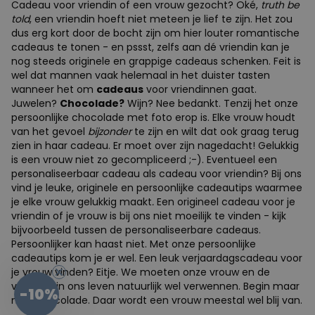
Cadeau voor vriendin of een vrouw gezocht? Oké,
truth be
told
, een vriendin hoeft niet meteen je lief te zijn. Het zou
dus erg kort door de bocht zijn om hier louter romantische
cadeaus te tonen - en pssst, zelfs aan dé vriendin kan je
nog steeds originele en grappige cadeaus schenken. Feit is
wel dat mannen vaak helemaal in het duister tasten
wanneer het om
cadeaus
voor vriendinnen gaat.
Juwelen?
Chocolade?
Wijn? Nee bedankt. Tenzij het onze
persoonlijke chocolade met foto erop is. Elke vrouw houdt
van het gevoel
bijzonder
te zijn en wilt dat ook graag terug
zien in haar cadeau. Er moet over zijn nagedacht! Gelukkig
is een vrouw niet zo gecompliceerd ;-). Eventueel een
personaliseerbaar cadeau als cadeau voor vriendin? Bij ons
vind je leuke, originele en persoonlijke cadeautips waarmee
je elke vrouw gelukkig
maakt
.
Een origineel cadeau voor je
vriendin of je vrouw is bij ons niet moeilijk te vinden - kijk
bijvoorbeeld tussen de personaliseerbare cadeaus.
Persoonlijker kan haast niet. Met onze persoonlijke
cadeautips kom je er wel. Een leuk verjaardagscadeau voor
je vrouw vinden? Eitje. We moeten onze vrouw en de
-10%
vrouwen in ons leven natuurlijk wel verwennen. Begin maar
met chocolade. Daar wordt een vrouw meestal wel blij van.