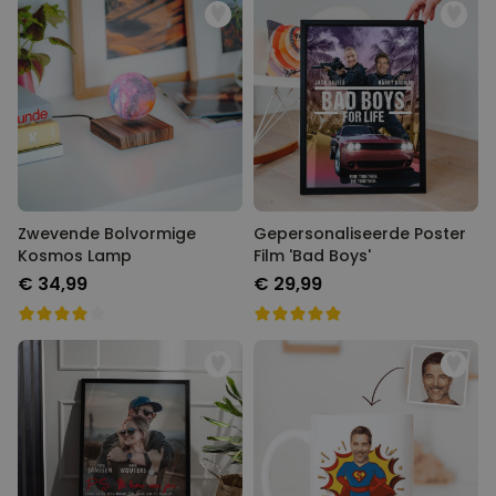
onze harry potter fans bij deze ook niet vergeten. Hebben we leuke,
grappige film gadgets
in de aanbieding. Dit allemaal speciaal
voor jouw leukste
filmavond.
Zwevende Bolvormige
Gepersonaliseerde Poster
Kosmos Lamp
Film 'Bad Boys'
€ 34,99
€ 29,99