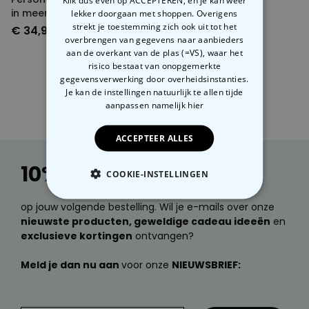
in meerdere kleuren
lekker doorgaan met shoppen. Overigens
strekt je toestemming zich ook uit tot het
€ 34,99
overbrengen van gegevens naar aanbieders
aan de overkant van de plas (=VS), waar het
risico bestaat van onopgemerkte
gegevensverwerking door overheidsinstanties.
1
2
Je kan de instellingen natuurlijk te allen tijde
aanpassen
namelijk hier
ACCEPTEER ALLES
10% korting
COOKIE-INSTELLINGEN
NOODZAKELIJK
op jouw volgende bestelling. Wil je e-mails over onze
nieuwste producten, geweldige cadeau ideeën
en
exclusieve kortingen
ontvangen?
PERFORMANCE
Meld je dan nu aan
voor onze
NIEUWSBRIEF:
MARKETING
OVERIGE