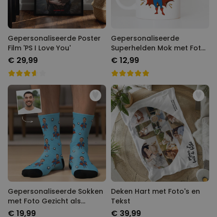
Gepersonaliseerde Poster
Gepersonaliseerde
Film 'PS I Love You'
Superhelden Mok met Foto
Gezicht
€ 29,99
€ 12,99
Gepersonaliseerde Sokken
Deken Hart met Foto's en
met Foto Gezicht als
Tekst
Superheld
€ 19,99
€ 39,99