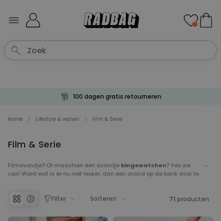
Ga naar de inhoud
0
100 dagen gratis retourneren
Home
Lifestyle & wonen
Film & Serie
Film & Serie
Filmavondje? Of misschien een avondje
bingewatchen
? Yes we
can! Want wat is er nu niet leuker, dan een avond op de bank door te
brengen, en genieten van je grappige film. Of uwe
netflix for life,
als je begrijpt wat ik bedoel. Nu allemaal goed en wel zo’n
Filter
Sorteren
ontspannend filmavondje. Maar voor de echte
die-hards
71
onder
producten
ons, die na een tijd koppijn krijgen van zo lang televisie, en die
zichzelf dan afvragen of Voldermort echt in de buurt is. Yes, we zijn