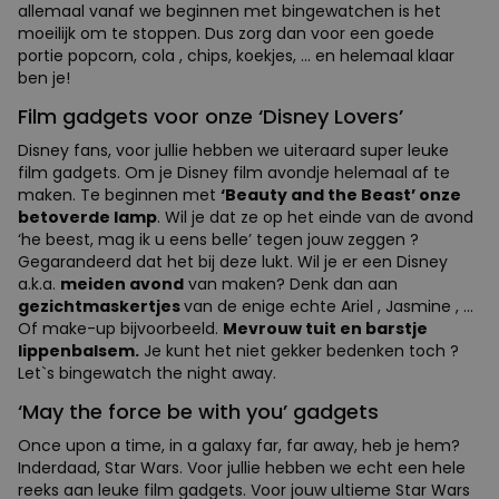
allemaal vanaf we beginnen met bingewatchen is het
moeilijk om te stoppen. Dus zorg dan voor een goede
portie popcorn, cola , chips, koekjes, ... en helemaal klaar
ben je!
Film gadgets voor onze ‘Disney Lovers’
Disney fans, voor jullie hebben we uiteraard super leuke
film gadgets. Om je Disney film avondje helemaal af te
maken. Te beginnen met
‘Beauty and the Beast’ onze
betoverde lamp
. Wil je dat ze op het einde van de avond
‘he beest, mag ik u eens belle’ tegen jouw zeggen ?
Gegarandeerd dat het bij deze lukt. Wil je er een Disney
a.k.a.
meiden avond
van maken? Denk dan aan
gezichtmaskertjes
van de enige echte Ariel , Jasmine , ...
Of make-up bijvoorbeeld.
Mevrouw tuit en barstje
lippenbalsem.
Je kunt het niet gekker bedenken toch ?
Let`s bingewatch the night away.
‘May the force be with you’ gadgets
Once upon a time, in a galaxy far, far away, heb je hem?
Inderdaad, Star Wars. Voor jullie hebben we echt een hele
reeks aan leuke film gadgets. Voor jouw ultieme Star Wars