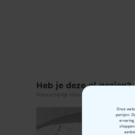
Heb je deze al gezien?
Waarschijnlijk interesseren deze producte
Onze websi
partijen. 
ervaring
shoppen.
aanbie