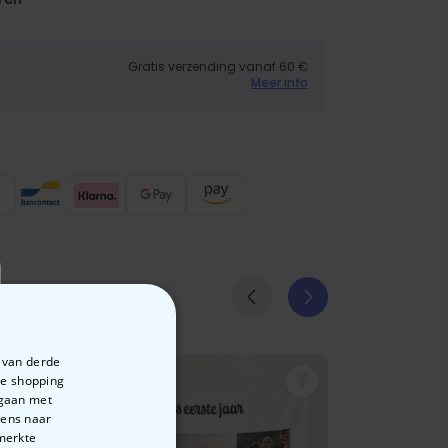
Gratis verzending vanaf 60 €
Meer info
e van derde
te shopping
rgaan met
vens naar
emerkte