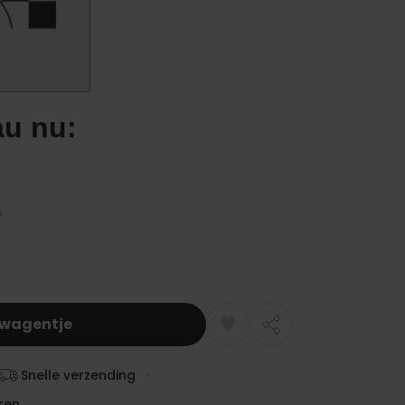
lwagentje
Snelle verzending
ren