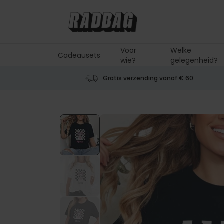
Ga naar de inhoud
Voor
Welke
Cadeausets
wie?
gelegenheid?
Gratis verzending vanaf € 60