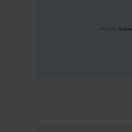
Helaas,
Geper