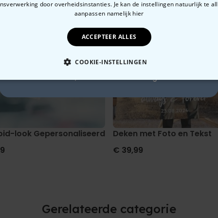
sverwerking door overheidsinstanties. Je kan de instellingen natuurlijk te all
10% korting?
aanpassen
namelijk hier
ACCEPTEER ALLES
Ja, graag!
COOKIE-INSTELLINGEN
Nee, ik hou niet van korting
OODZAKELIJK
PERFORMANCE
MARKETING
O
cht en tekst
oid-look Gepersonaliseerde Geurhanger set van 2
Deken met Foto en Tekst
99
€ 39,99
Gerelateerde categorie