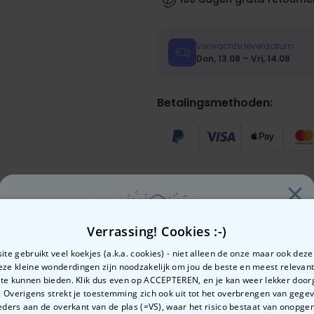
Verwachte leverdatum:
Don, 13.08 – Vri, 14.08
Betalingsmethoden:
n je ook
Verrassing! Cookies :-)
te gebruikt veel koekjes (a.k.a. cookies) - niet alleen de onze maar ook dez
Deze kleine wonderdingen zijn noodzakelijk om jou de beste en meest relevan
 te kunnen bieden. Klik dus even op ACCEPTEREN, en je kan weer lekker doo
 Overigens strekt je toestemming zich ook uit tot het overbrengen van gege
Zin in
ders aan de overkant van de plas (=VS), waar het risico bestaat van onopg