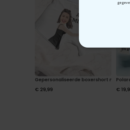
gegeven
N
Gepersonaliseerde boxershort met gezi
Polar
€ 29,99
€ 19,