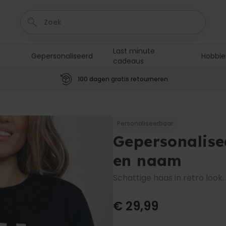
Last minute
Gepersonaliseerd
Hobbie
cadeaus
100 dagen gratis retourneren
Personaliseerbaar
Aperol Spritz Glas met Naam
Gegraveerd
Personaliseerbaar
Meer dan
Gepersonalise
19.400
keer
16,99 €
gekocht
en naam
Personaliseerbaar
Netflix Gepersonaliseerde
Schattige haas in retro look.
Poster
Meer dan
8.500
keer
19,99 €
€ 29,99
gekocht