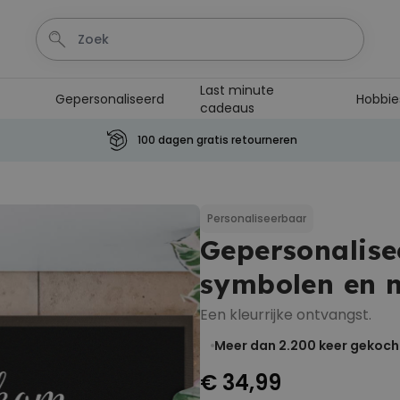
Last minute
Gepersonaliseerd
Hobbie
cadeaus
100 dagen gratis retourneren
Personaliseerbaar
Aperol Spritz Glas met Naam
Gegraveerd
Personaliseerbaar
Meer dan
Gepersonalis
19.400
keer
16,99 €
gekocht
symbolen en 
Personaliseerbaar
Gepersonaliseerde retro
Een kleurrijke ontvangst.
handdoek met tekst
Meer dan
Meer dan 2.200
keer gekoch
2.400
keer
34,99 €
gekocht
€ 34,99
Personaliseerbaar