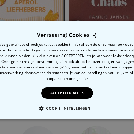
Verrassing! Cookies :-)
te gebruikt veel koekjes (a.k.a. cookies) - niet alleen de onze maar ook dez
Deze kleine wonderdingen zijn noodzakelijk om jou de beste en meest relevan
sonaliseerde aperol deurmat
Gepersonaliseerde deurma
 te kunnen bieden. Klik dus even op ACCEPTEREN, en je kan weer lekker doo
 Overigens strekt je toestemming zich ook uit tot het overbrengen van gege
99
€ 34,99
ders aan de overkant van de plas (=VS), waar het risico bestaat van onopg
sverwerking door overheidsinstanties. Je kan de instellingen natuurlijk te all
aanpassen
namelijk hier
ACCEPTEER ALLES
Gerelateerde categorie
COOKIE-INSTELLINGEN
Bekijk onze andere categorie met ongewone dingen
OODZAKELIJK
PERFORMANCE
MARKETING
O