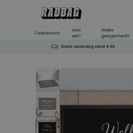
Ga naar de inhoud
Voor
Welke
Cadeausets
wie?
gelegenheid?
Gratis verzending vanaf € 60