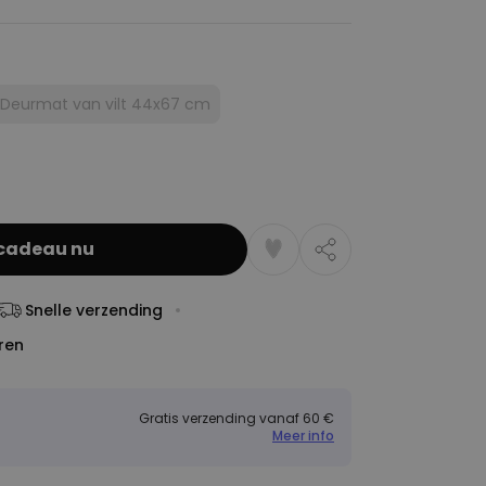
Deurmat van vilt 44x67 cm
cadeau nu
Snelle verzending
ren
Gratis verzending vanaf 60 €
Meer info