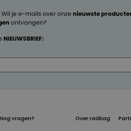
 Wil je e-mails over onze
nieuwste producte
gen
ontvangen?
e
NIEUWSBRIEF:
Nog vragen?
Over radbag
Part