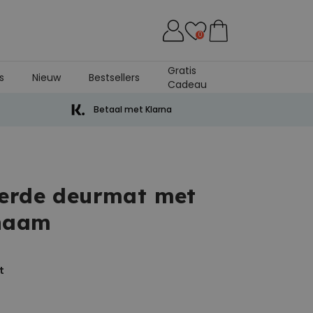
0
Gratis
s
Nieuw
Bestsellers
Cadeau
Betaal met Klarna
eerde deurmat met
naam
t