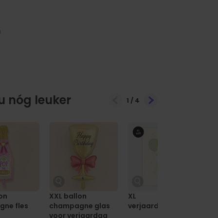
 nóg leuker
1
/
4
on
XXL ballon
XL
Ve
ne fles
champagne glas
verjaardagskaart
ka
voor verjaardag