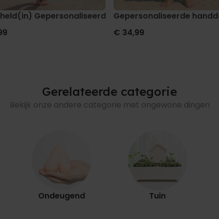
s en tekst
held(in) Gepersonaliseerde Handdoek met Gezicht al
Gepersonaliseerde handd
99
€ 34,99
Gerelateerde categorie
Bekijk onze andere categorie met ongewone dingen
Ondeugend
Tuin