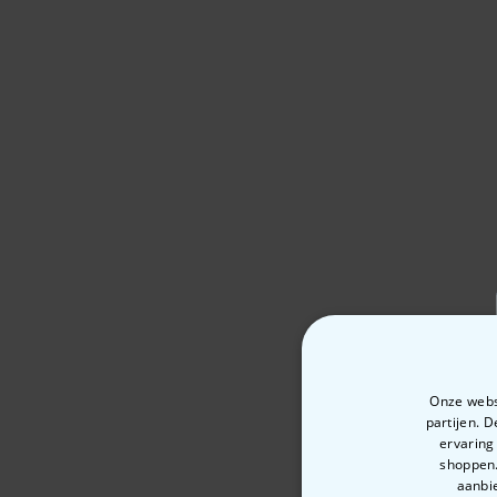
Onze websi
partijen. 
ervaring
shoppen.
aanbie