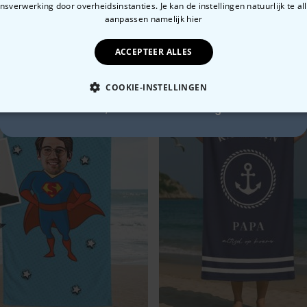
sverwerking door overheidsinstanties. Je kan de instellingen natuurlijk te all
10% korting?
aanpassen
namelijk hier
n je ook
ACCEPTEER ALLES
Ja, graag!
COOKIE-INSTELLINGEN
Nee, ik hou niet van korting
OODZAKELIJK
PERFORMANCE
MARKETING
O