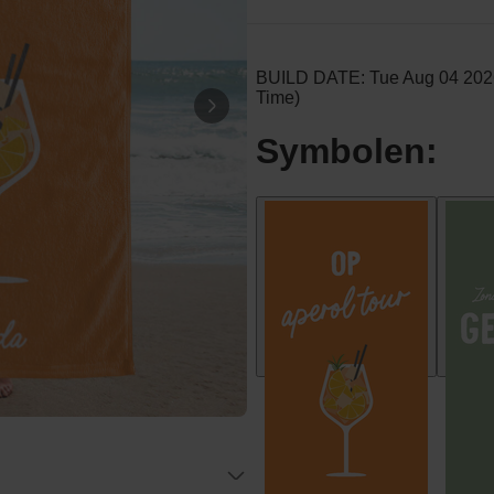
Gepersonaliseerd deken met
retro achtergrond en naam
Meer dan
100
keer
39,99 €
gekocht
Personaliseerbaar
Badjas Dames Prinses
Meer dan
39,99 €
23.300
keer
gekocht
Personaliseerbaar
Gepersonaliseerde hoodie
met huisdier als comic
Meer dan
100
keer
39,99 €
gekocht