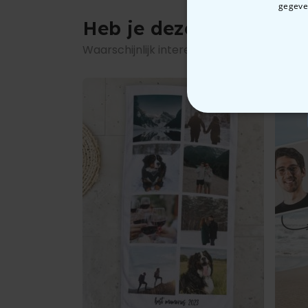
gegeven
Heb je deze al gezien?
Waarschijnlijk interesseren deze producte
N