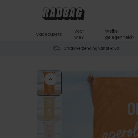
Ga naar de inhoud
Voor
Welke
Cadeausets
wie?
gelegenheid?
Gratis verzending vanaf € 60