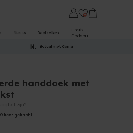
0
Gratis
s
Nieuw
Bestsellers
Cadeau
Betaal met Klarna
eerde handdoek met
ekst
ag het zijn?
00
keer gekocht