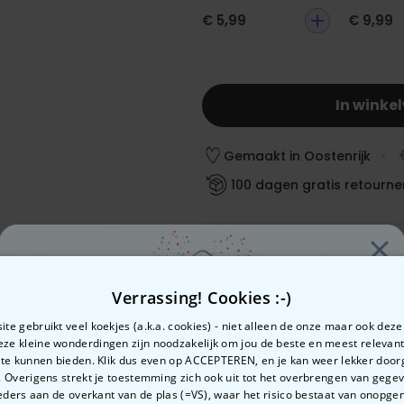
€ 5,99
€ 9,99
In winke
Gemaakt in Oostenrijk
100 dagen gratis retourne
Verwachte leverdatum:
Woe, 12.08 – Don, 13.08
Verrassing! Cookies :-)
Betalingsmethoden:
te gebruikt veel koekjes (a.k.a. cookies) - niet alleen de onze maar ook dez
Deze kleine wonderdingen zijn noodzakelijk om jou de beste en meest relevan
 te kunnen bieden. Klik dus even op ACCEPTEREN, en je kan weer lekker doo
 Overigens strekt je toestemming zich ook uit tot het overbrengen van gege
Zin in
ders aan de overkant van de plas (=VS), waar het risico bestaat van onopg