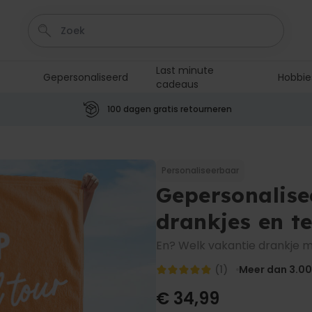
Last minute
Gepersonaliseerd
Hobbie
cadeaus
100 dagen gratis retourneren
Personaliseerbaar
Aperol Spritz Glas met Naam
Gegraveerd
Personaliseerbaar
Meer dan
Gepersonalis
19.400
keer
16,99 €
gekocht
drankjes en t
Personaliseerbaar
Netflix Gepersonaliseerde
En? Welk vakantie drankje m
Poster
Meer dan
(1)
Meer dan 3.0
8.500
keer
19,99 €
gekocht
€ 34,99
Personaliseerbaar