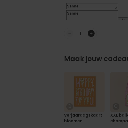
Aantal
Maak jouw cadeau
Verjaardagskaart
XXL ball
bloemen
champag