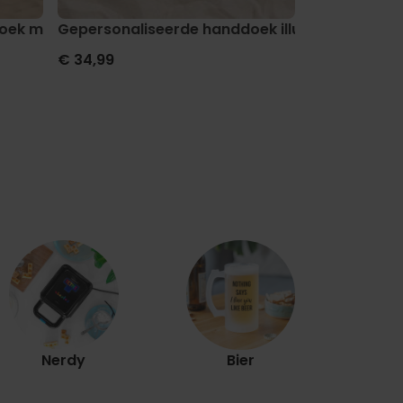
s Comic
oek maritiem met tekst
Gepersonaliseerde handdoek illustratie stripfi
Gepersonali
€ 34,99
€ 34,99
Ex
Nerdy
Bier