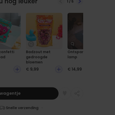
 nóg leuker
1
/
5
confetti
Badzout met
Ontspanning bad
Di
bad
gedroogde
lamp
bloemen
€ 9,99
€ 14,99
€ 
lwagentje
Snelle verzending