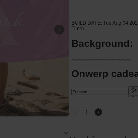
Personaliseerbaar
Badjas Dames Prinses
Meer dan
39,99 €
23.300
keer
gekocht
Personaliseerbaar
Gepersonaliseerde poster
waar het begon
Meer dan
2.100
keer
29,99 €
gekocht
Personaliseerbaar
Gepersonaliseerde vaas met
tekst en krans
Meer dan
300
keer
29,99 €
gekocht
Aantal