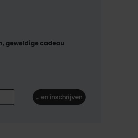
n, geweldige cadeau
... en inschrijven