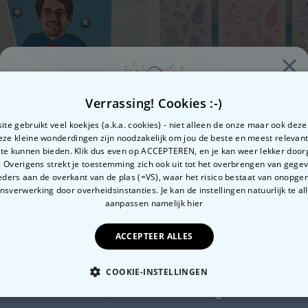
Verrassing! Cookies :-)
te gebruikt veel koekjes (a.k.a. cookies) - niet alleen de onze maar ook dez
Deze kleine wonderdingen zijn noodzakelijk om jou de beste en meest relevan
 te kunnen bieden. Klik dus even op ACCEPTEREN, en je kan weer lekker doo
 Overigens strekt je toestemming zich ook uit tot het overbrengen van gege
Zin in
ders aan de overkant van de plas (=VS), waar het risico bestaat van onopg
sverwerking door overheidsinstanties. Je kan de instellingen natuurlijk te all
s en tekst
held(in) Gepersonaliseerde Handdoek met Gezicht al
Gepersonaliseerde handd
10% korting?
aanpassen
namelijk hier
99
€ 34,99
ACCEPTEER ALLES
Ja, graag!
COOKIE-INSTELLINGEN
Nee, ik hou niet van korting
Gerelateerde categorie
OODZAKELIJK
PERFORMANCE
MARKETING
O