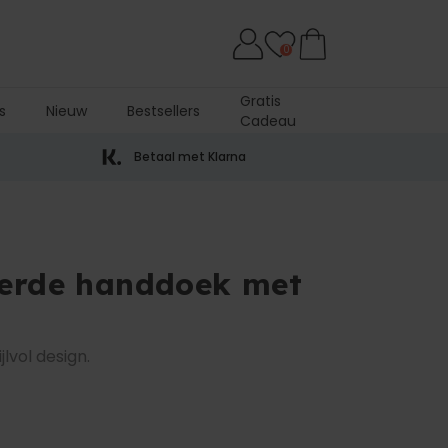
0
Gratis
s
Nieuw
Bestsellers
Cadeau
Betaal met Klarna
eerde handdoek met
lvol design.