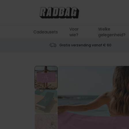
Ga naar de inhoud
Voor
Welke
Cadeausets
wie?
gelegenheid?
Gratis verzending vanaf € 60