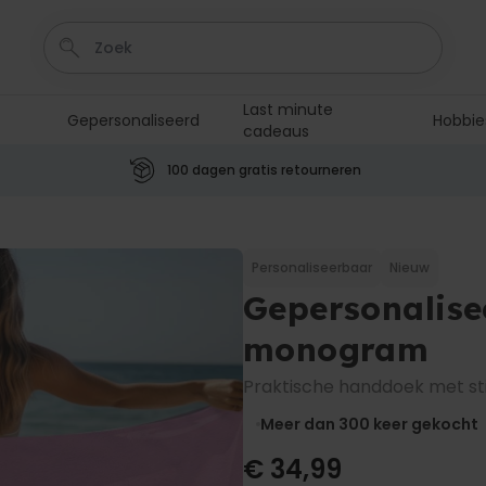
Last minute
Gepersonaliseerd
Hobbie
cadeaus
100 dagen gratis retourneren
Personaliseerbaar
Aperol Spritz Glas met Naam
Gegraveerd
Personaliseerbaar
Nieuw
Meer dan
19.400
keer
16,99 €
Gepersonalis
gekocht
monogram
Personaliseerbaar
Netflix Gepersonaliseerde
Praktische handdoek met stij
Poster
Meer dan
Meer dan 300
keer gekocht
8.500
keer
19,99 €
gekocht
€ 34,99