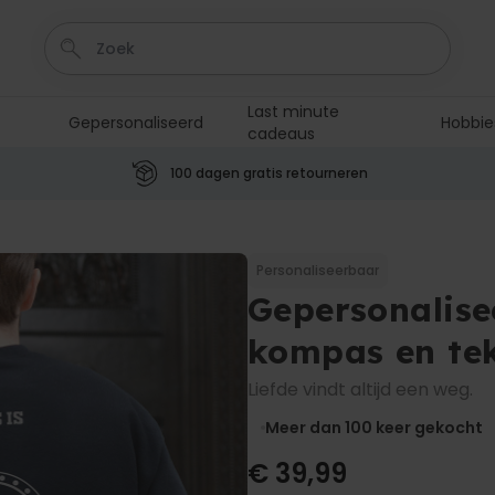
Last minute
Gepersonaliseerd
Hobbie
cadeaus
100 dagen gratis retourneren
Personaliseerbaar
Aperol Spritz Glas met Naam
Gegraveerd
Personaliseerbaar
Meer dan
Gepersonalise
19.400
keer
16,99 €
gekocht
kompas en te
Personaliseerbaar
Netflix Gepersonaliseerde
Liefde vindt altijd een weg.
Poster
Meer dan
Meer dan 100
keer gekocht
8.500
keer
19,99 €
gekocht
€ 39,99
Personaliseerbaar