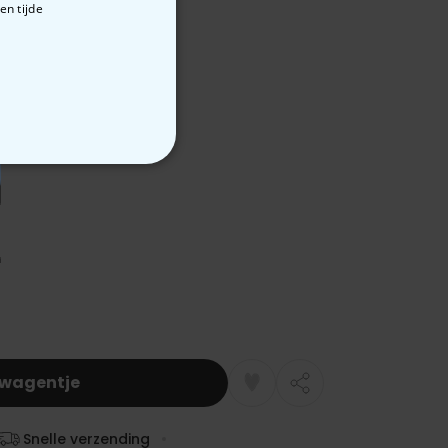
en tijde
VERIGE
lwagentje
Snelle verzending