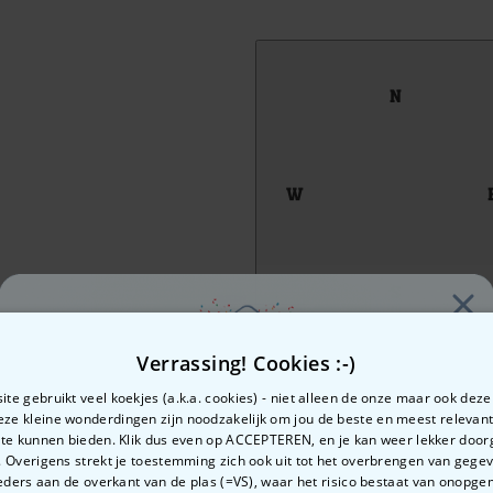
Verrassing! Cookies :-)
te gebruikt veel koekjes (a.k.a. cookies) - niet alleen de onze maar ook dez
Deze kleine wonderdingen zijn noodzakelijk om jou de beste en meest relevan
 te kunnen bieden. Klik dus even op ACCEPTEREN, en je kan weer lekker doo
 Overigens strekt je toestemming zich ook uit tot het overbrengen van gege
Zin in
ders aan de overkant van de plas (=VS), waar het risico bestaat van onopg