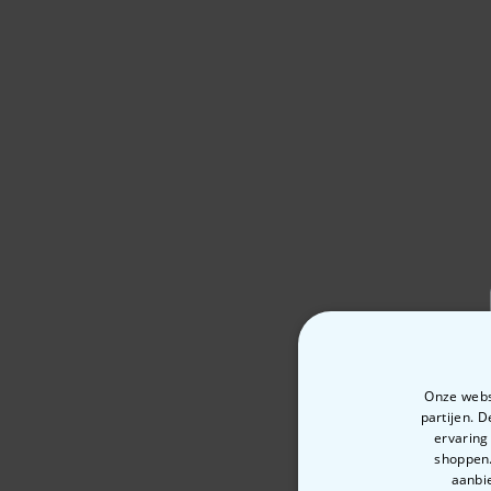
Onze websi
partijen. 
ervaring
shoppen.
aanbie