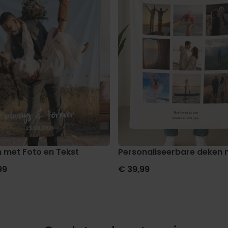
cht en tekst
 met Foto en Tekst
Personaliseerbare deken m
99
€ 39,99