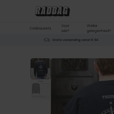
Ga naar de inhoud
Voor
Welke
Cadeausets
wie?
gelegenheid?
Gratis verzending vanaf € 60