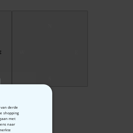
e van derde
te shopping
rgaan met
vens naar
emerkte