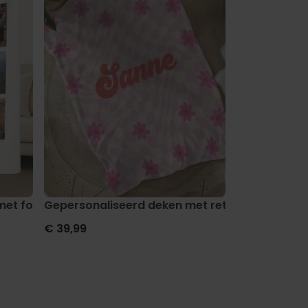
et foto en tekst
Gepersonaliseerd deken met retro achtergro
Gepersonalis
€ 39,99
€ 39,99