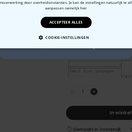
sverwerking door overheidsinstanties. Je kan de instellingen natuurlijk te all
10% korting?
aanpassen
namelijk hier
ACCEPTEER ALLES
Ja, graag!
COOKIE-INSTELLINGEN
Nee, ik hou niet van korting
OODZAKELIJK
PERFORMANCE
MARKETING
O
Aantal
In winke
Gemaakt in Oostenrijk