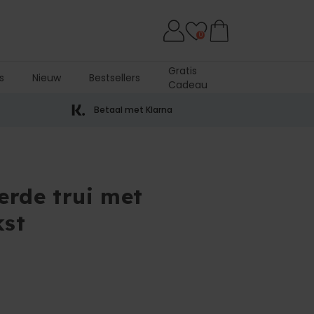
0
Gratis
s
Nieuw
Bestsellers
Cadeau
Betaal met Klarna
erde trui met
kst