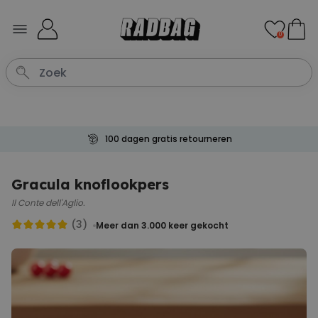
Ga naar de inhoud
0
100 dagen gratis retourneren
Gracula knoflookpers
Il Conte dell'Aglio.
(3)
Meer dan 3.000
keer gekocht