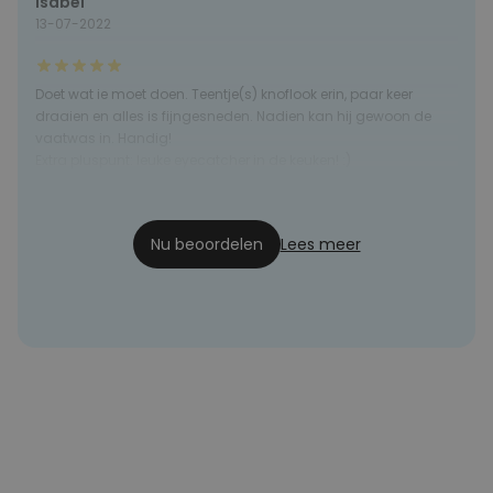
Isabel
13-07-2022
Doet wat ie moet doen. Teentje(s) knoflook erin, paar keer
draaien en alles is fijngesneden. Nadien kan hij gewoon de
vaatwas in. Handig!
Extra pluspunt: leuke eyecatcher in de keuken! :)
Dana
10-10-2020
Nu beoordelen
Lees meer