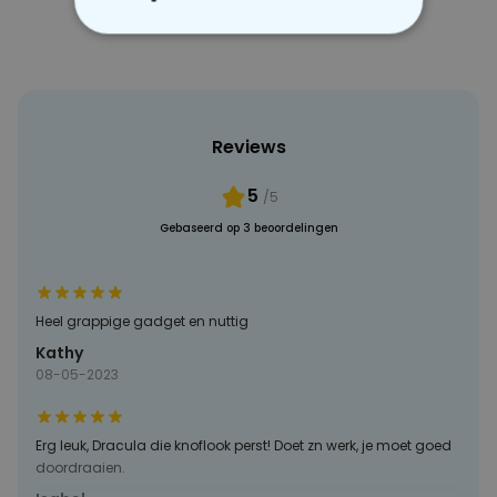
NOODZAKELIJK
PERFORMANCE
Reviews
MARKETING
OVERIGE
5
/5
Gebaseerd op 3 beoordelingen
Heel grappige gadget en nuttig
Kathy
08-05-2023
Erg leuk, Dracula die knoflook perst! Doet zn werk, je moet goed
doordraaien.