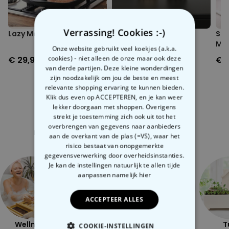
Verrassing! Cookies :-)
Lazy Man 3 in 1 braadpan
Katten zout- en
Slu
peperstrooiers
Ma
Onze website gebruikt veel koekjes (a.k.a.
cookies) - niet alleen de onze maar ook deze
€ 29,99
€ 12,99
€ 
van derde partijen. Deze kleine wonderdingen
zijn noodzakelijk om jou de beste en meest
relevante shopping ervaring te kunnen bieden.
Klik dus even op ACCEPTEREN, en je kan weer
lekker doorgaan met shoppen. Overigens
strekt je toestemming zich ook uit tot het
Gerelateerde categorie
overbrengen van gegevens naar aanbieders
Bekijk onze andere categorie met ongewone dingen
aan de overkant van de plas (=VS), waar het
risico bestaat van onopgemerkte
gegevensverwerking door overheidsinstanties.
Je kan de instellingen natuurlijk te allen tijde
aanpassen
namelijk hier
ACCEPTEER ALLES
Wellness
Openlucht
Ondeugend
T
COOKIE-INSTELLINGEN