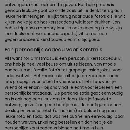
ontvangen, maar ook om te geven. Het hele proces is
gewoon leuk. Je gaat op onderzoek uit, je denkt terug aan
leuke herinneringen, je kijkt terug naar oude foto’s als je wilt
kijken welke je op het kerstcadeau wilt laten drukken. Een
echte trip down memory lane. In onze ervaring (en wij zijn
inmiddels echt wel cadeau experts) zit je met een
gepersonaliseerd kerstcadeau echt altijd goed.
Een persoonlijk cadeau voor Kerstmis
All I want for Christmas… is een persoonlijk kerstcadeau! Bij
ons heb je heel veel keuze om uit te kiezen. Van mooie
cadeaus met familie foto’s tot grappige inside jokes. Voor
ieder wat wils. Het maakt niet uit of je op zoek bent naar
iets grappigs voor je beste vrienden, of iets liefs voor je
vriend of vriendin - bij ons vindt je echt voor iedereen een
persoonlijk kerstcadeau. De personalisatie gaat eenvoudig
en is ook nog eens leuk om te doen. Kies je favoriete
ontwerp, ga zelf nog een beetje met de configurator aan
de slag en voer je tekst (of namen) in. Upload nog een
leuke foto en tada, dat was het al. Snel en eenvoudig. Daar
houden we van. Enkel nog bestellen en dan heb je de
persoonlijke kerstcadeaus binnen no time in huis.