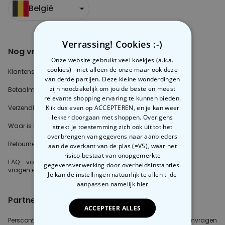
België
Verrassing! Cookies :-)
Nog vragen?
Over radbag
Onze website gebruikt veel koekjes (a.k.a.
cookies) - niet alleen de onze maar ook deze
Klantenservice
Ons Team
van derde partijen. Deze kleine wonderdingen
zijn noodzakelijk om jou de beste en meest
Betaalmethoden?
Blog
relevante shopping ervaring te kunnen bieden.
Klik dus even op ACCEPTEREN, en je kan weer
Verzendkosten?
Cookie instellingen
lekker doorgaan met shoppen. Overigens
Waar is mijn bestelling?
strekt je toestemming zich ook uit tot het
overbrengen van gegevens naar aanbieders
Retourneren?
aan de overkant van de plas (=VS), waar het
risico bestaat van onopgemerkte
FAQ - voor de
meest gestelde
gegevensverwerking door overheidsinstanties.
vragen
en antwoorden
Je kan de instellingen natuurlijk te allen tijde
aanpassen
namelijk hier
Partnerinfo
ACCEPTEER ALLES
Perscontact
Blogger/Youtuber
B2B aanvragen