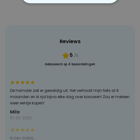
NOODZAKELIJK
PERFORMANCE
MARKETING
OVERIGE
Reviews
5
/5
Gebaseerd op 4 beoordelingen
De hamster ziet er geweldig uit. Het verfraait mijn fiets al 6
maanden en ik rijd bijna elke dag over kasseien! Zou er meteen
weer eentje kopen!
Mila
31-03-2022
Ik ben dolblij