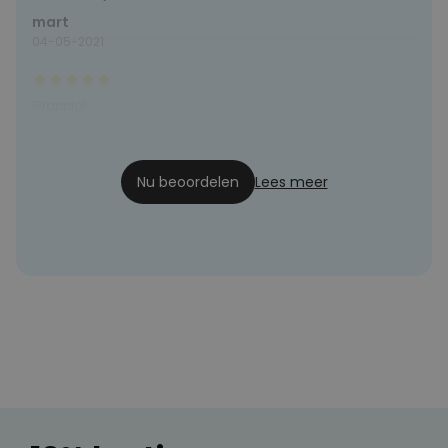
mart
04-05-2021
Grappig!
Patrick
07-03-2021
Nu beoordelen
Lees meer