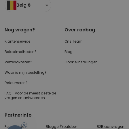
België
Nog vragen?
Over radbag
Klantenservice
Ons Team
Betaalmethoden?
Blog
Verzendkosten?
Cookie instellingen
Waar is mijn bestelling?
Retourneren?
FAQ - voor de
meest gestelde
vragen
en antwoorden
Partnerinfo
Perscontact
Blogger/Youtuber
B2B aanvragen