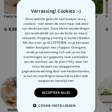
Verrassing! Cookies :-)
Fiets hondje Henry
Fietsbel Badbeend met
Fie
Onze website gebruikt veel koekjes (a.k.a.
Helm
cookies) - niet alleen de onze maar ook deze
van derde partijen. Deze kleine wonderdingen
€ 9,99
€ 9,99
€ 1
zijn noodzakelijk om jou de beste en meest
relevante shopping ervaring te kunnen bieden.
Klik dus even op ACCEPTEREN, en je kan weer
lekker doorgaan met shoppen. Overigens
strekt je toestemming zich ook uit tot het
overbrengen van gegevens naar aanbieders
Gerelateerde categorie
aan de overkant van de plas (=VS), waar het
Bekijk onze andere categorie met ongewone dingen
risico bestaat van onopgemerkte
gegevensverwerking door overheidsinstanties.
Je kan de instellingen natuurlijk te allen tijde
aanpassen
namelijk hier
ACCEPTEER ALLES
COOKIE-INSTELLINGEN
Wellness
Openlucht
Ondeugend
T