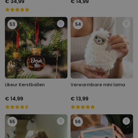
€ 34,99
€ 14,99
Achtergronden
53
54
Likeur Kerstballen
Verwarmbare mini lama
€ 14,99
€ 13,99
55
56