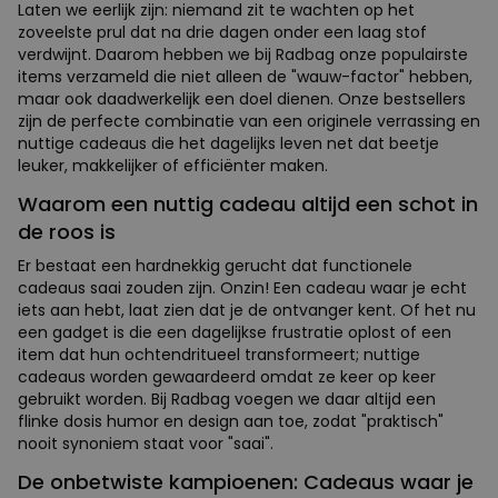
Laten we eerlijk zijn: niemand zit te wachten op het
zoveelste prul dat na drie dagen onder een laag stof
verdwijnt. Daarom hebben we bij Radbag onze populairste
items verzameld die niet alleen de "wauw-factor" hebben,
maar ook daadwerkelijk een doel dienen. Onze bestsellers
zijn de perfecte combinatie van een originele verrassing en
nuttige cadeaus die het dagelijks leven net dat beetje
leuker, makkelijker of efficiënter maken.
Waarom een nuttig cadeau altijd een schot in
de roos is
Er bestaat een hardnekkig gerucht dat functionele
cadeaus saai zouden zijn. Onzin! Een cadeau waar je echt
iets aan hebt, laat zien dat je de ontvanger kent. Of het nu
een gadget is die een dagelijkse frustratie oplost of een
item dat hun ochtendritueel transformeert; nuttige
cadeaus worden gewaardeerd omdat ze keer op keer
gebruikt worden. Bij Radbag voegen we daar altijd een
flinke dosis humor en design aan toe, zodat "praktisch"
nooit synoniem staat voor "saai".
De onbetwiste kampioenen: Cadeaus waar je