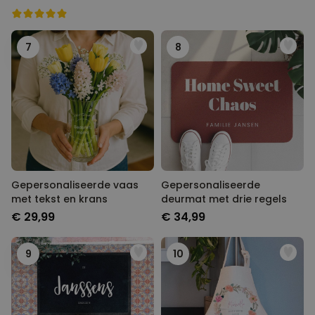
7
8
Gepersonaliseerde vaas
Gepersonaliseerde
met tekst en krans
deurmat met drie regels
€ 29,99
€ 34,99
9
10