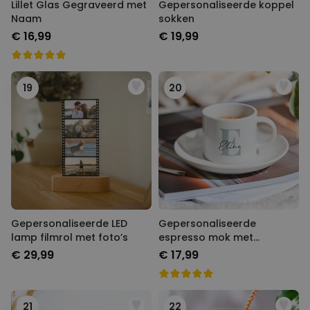
Lillet Glas Gegraveerd met
Gepersonaliseerde koppel
Naam
sokken
€ 16,99
€ 19,99
19
20
Gepersonaliseerde LED
Gepersonaliseerde
lamp filmrol met foto’s
espresso mok met
monogram
€ 29,99
€ 17,99
21
22