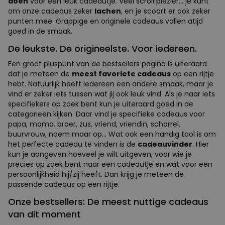
doen
voor een leuk cadeautje. Veel scroll plezier... je kunt
om onze cadeaus zeker
lachen
, en je scoort er ook zeker
punten mee. Grappige en originele cadeaus vallen atijd
goed in de smaak.
De leukste. De origineelste. Voor iedereen.
Een groot pluspunt van de bestsellers pagina is uiteraard
dat je meteen de
meest favoriete cadeaus
op een rijtje
hebt. Natuurlijk heeft iedereen een andere smaak, maar je
vind er zeker iets tussen wat jij ook leuk vind. Als je naar iets
specifiekers op zoek bent kun je uiteraard goed in de
categorieën kijken. Daar vind je specifieke cadeaus voor
papa, mama, broer, zus, vriend, vriendin, scharrel,
buurvrouw, noem maar op... Wat ook een handig tool is om
het perfecte cadeau te vinden is de
cadeauvinder
. Hier
kun je aangeven hoeveel je wilt uitgeven, voor wie je
precies op zoek bent naar een cadeautje en wat voor een
persoonlijkheid hij/zij heeft. Dan krijg je meteen de
passende cadeaus op een rijtje.
Onze bestsellers: De meest nuttige cadeaus
van dit moment