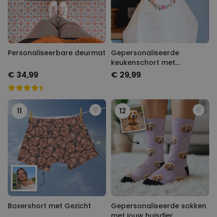
Personaliseerbare deurmat
Gepersonaliseerde
keukenschort met
bloemenkrans en tekst
€ 34,99
€ 29,99
11
12
Boxershort met Gezicht
Gepersonaliseerde sokken
met jouw huisdier