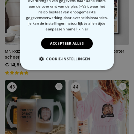
overbrengen van gegevens naar aanbieders
aan de overkant van de plas (=VS), waar het
risico bestaat van onopgemerkte
gegevensverwerking door overheidsinstanties.
Je kan de instellingen natuurlijk te allen tijde
aanpassen
namelijk hier
ACCEPTEER ALLES
Mr. Razor
Personaliseerbare poster
scheermeshouder
met 8 foto’s en tekst
COOKIE-INSTELLINGEN
€ 14,99
€ 29,99
NOODZAKELIJK
PERFORMANCE
43
44
MARKETING
OVERIGE