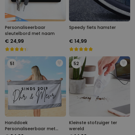
Personaliseerbaar
Speedy fiets hamster
sleutelbord met naam
€ 24,99
€ 14,99
51
52
Handdoek
Kleinste stofzuiger ter
Personaliseerbaar met
wereld
Verschillende