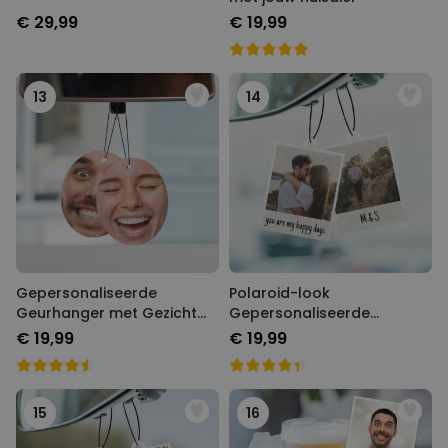
€ 29,99
€ 19,99
13
14
Gepersonaliseerde
Polaroid-look
Geurhanger met Gezicht
Gepersonaliseerde
set van 2
Geurhanger set van 2
€ 19,99
€ 19,99
15
16