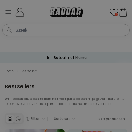
Ga naar de inhoud
0
Betaal met Klarna
Home
Bestsellers
Bestsellers
Wij hebben onze bestsellers hier voor jullie op een rijtje gezet. Hier zie
je een overzicht van de top 50 cadeaus die het meeste verkocht
worden. Onze bestsellers pagina is een handige plek om inspiratie
op te doen voor toffe cadeaus, er staat van alles tussen van
Filter
Sorteren
personaliseerbare deurmatten tot eenhoorn pantoffels. Neem een
279
producten
kijkje tussen onze bestsellers en je vindt gegarandeerd een leuk en
origineel cadeautje.