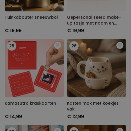
Tuinkabouter sneeuwbol
Gepersonaliseerd make-
up tasje met naam en
symbool
€ 19,99
€ 19,99
25
26
Kamasutra kraskaarten
Katten mok met koekjes
vak
€ 14,99
€ 12,99