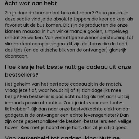
écht wat aan hebt
Zie je door de bomen het bos niet meer? Geen paniek. In
deze sectie vind je de absolute toppers die keer op keer als
favoriet uit de bus komen. Dit zijn de producten die onze
klanten massaal in hun winkelmandje gooien, simpelweg
omdat ze werken. Van vernuftige keukenondersteuning tot
slimme kantooroplossingen: dit zijn de items die de tand
des tijds (en de kritische blik van de ontvanger) glansrijk
doorstaan.
Hoe kies je het beste nuttige cadeau uit onze
bestsellers?
Het geheim van het perfecte cadeau zit in de match.
Vraag jezelf af, waar houdt hij of zij zich dagelijks mee
bezig? Een bestseller is pas echt nuttig als het aansluit bij
iemands passie of routine. Zoek je iets voor een tech-
liefhebber? Kijk dan naar onze bestverkochte elektronica-
gadgets. Is de ontvanger een echte levensgenieter? Dan
zijn onze gepersonaliseerde keuken-bestsellers een veilige
haven. Kies met je hoofd én je hart, dan zit je altijd goed.
Van keukenheld tot gadget-king: Nuttige