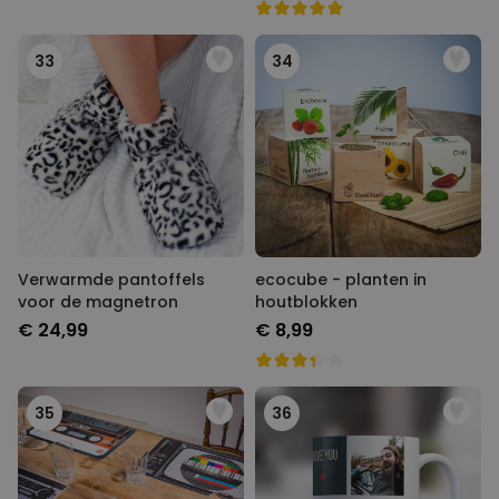
33
34
Verwarmde pantoffels
ecocube - planten in
voor de magnetron
houtblokken
€ 24,99
€ 8,99
35
36