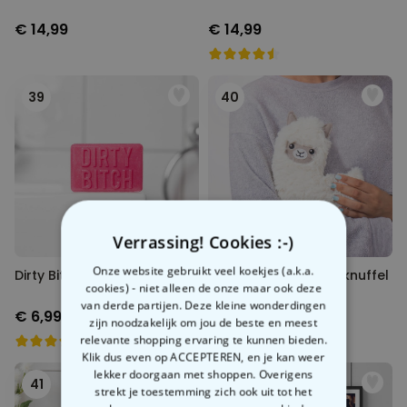
€ 14,99
€ 14,99
39
40
Verrassing! Cookies :-)
Onze website gebruikt veel koekjes (a.k.a.
Dirty Bitch Zeep
Verwarmbare lama knuffel
cookies) - niet alleen de onze maar ook deze
van derde partijen. Deze kleine wonderdingen
€ 6,99
€ 24,99
zijn noodzakelijk om jou de beste en meest
relevante shopping ervaring te kunnen bieden.
Klik dus even op ACCEPTEREN, en je kan weer
lekker doorgaan met shoppen. Overigens
41
42
strekt je toestemming zich ook uit tot het