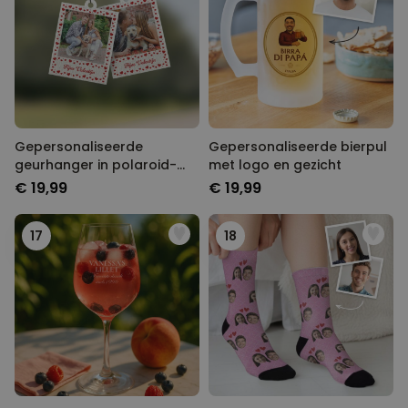
Gepersonaliseerde
Gepersonaliseerde bierpul
geurhanger in polaroid-
met logo en gezicht
look met hartjes set van 2
€ 19,99
€ 19,99
17
18