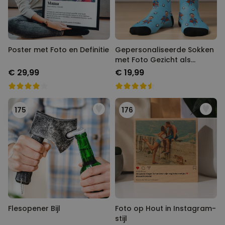
Poster met Foto en Definitie
Gepersonaliseerde Sokken
met Foto Gezicht als
Superheld
€ 29,99
€ 19,99
175
176
Flesopener Bijl
Foto op Hout in Instagram-
stijl