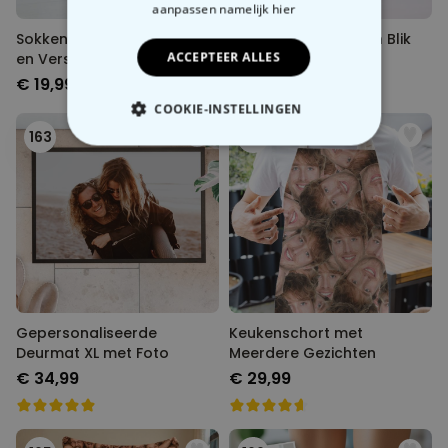
aanpassen
namelijk hier
Sokken Meerdere Gezichten
Bloemenweide in een Blik
ACCEPTEER ALLES
en Verschillende Thema's
€ 19,99
€ 7,99
COOKIE-INSTELLINGEN
163
164
NOODZAKELIJK
PERFORMANCE
MARKETING
OVERIGE
Gepersonaliseerde
Keukenschort met
Deurmat XL met Foto
Meerdere Gezichten
€ 34,99
€ 29,99