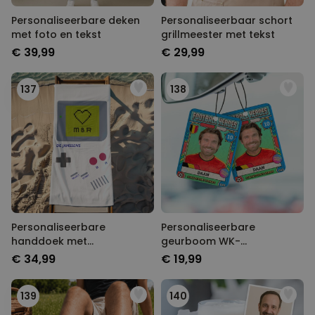
Personaliseerbare deken
Personaliseerbaar schort
met foto en tekst
grillmeester met tekst
€ 39,99
€ 29,99
137
138
Personaliseerbare
Personaliseerbare
handdoek met
geurboom WK-
gameconsole en tekst
verzamelsticker met foto
€ 34,99
€ 19,99
139
140