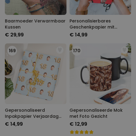
Baarmoeder Verwarmbaar
Personalisierbares
Kussen
Geschenkpapier mit
Gesicht und Partyhut
€ 29,99
€ 14,99
169
170
Gepersonaliseerd
Gepersonaliseerde Mok
Inpakpapier Verjaardag
met Foto Gezicht
met Foto Gezicht
€ 14,99
€ 12,99
Verjaardag