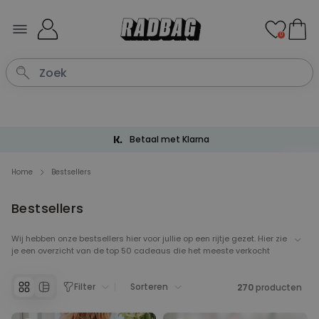
Ga naar de inhoud
0
Gratis verzending vanaf € 60
Home
Bestsellers
Bestsellers
Wij hebben onze bestsellers hier voor jullie op een rijtje gezet. Hier zie
je een overzicht van de top 50 cadeaus die het meeste verkocht
worden. Onze bestsellers pagina is een handige plek om inspiratie
op te doen voor toffe cadeaus, er staat van alles tussen van
Filter
Sorteren
personaliseerbare deurmatten tot eenhoorn pantoffels. Neem een
270
producten
kijkje tussen onze bestsellers en je vindt gegarandeerd een leuk en
origineel cadeautje.