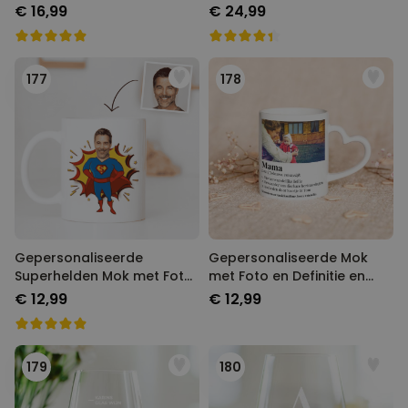
€ 16,99
€ 24,99
177
178
Gepersonaliseerde
Gepersonaliseerde Mok
Superhelden Mok met Foto
met Foto en Definitie en
Gezicht
Hart-handvat
€ 12,99
€ 12,99
179
180