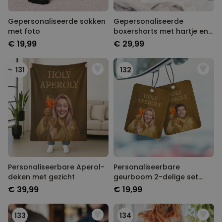
Gepersonaliseerde sokken
Gepersonaliseerde
met foto
boxershorts met hartje en
initialen
€ 19,99
€ 29,99
131
132
Personaliseerbare Aperol-
Personaliseerbare
deken met gezicht
geurboom 2-delige set
Aperol-design met gezicht
€ 39,99
€ 19,99
133
134