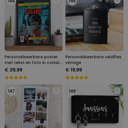
145
146
Personaliseerbare poster
Personaliseerbare veldfles
met tekst en foto in comic
vintage
stijl
€ 29,99
€ 19,99
147
148