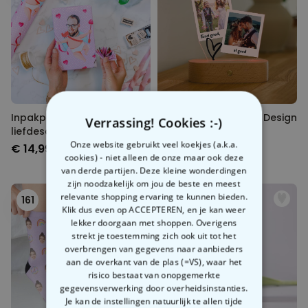
Inpakpapier met gezicht op
LED-lamp in Polaroid Design
Verrassing! Cookies :-)
liefdesachtergrond
Onze website gebruikt veel koekjes (a.k.a.
€ 14,99
€ 29,99
cookies) - niet alleen de onze maar ook deze
van derde partijen. Deze kleine wonderdingen
zijn noodzakelijk om jou de beste en meest
relevante shopping ervaring te kunnen bieden.
161
162
Klik dus even op ACCEPTEREN, en je kan weer
lekker doorgaan met shoppen. Overigens
strekt je toestemming zich ook uit tot het
overbrengen van gegevens naar aanbieders
aan de overkant van de plas (=VS), waar het
risico bestaat van onopgemerkte
gegevensverwerking door overheidsinstanties.
Je kan de instellingen natuurlijk te allen tijde