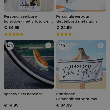
Personaliseerbare
Personaliseerbaar
handdoek met 8 foto’s en
sleutelbord met naam
tekst
€ 34,99
€ 24,99
149
150
Speedy fiets hamster
Handdoek
Personaliseerbaar met
Verschillende
€ 14,99
€ 34,99
Achtergronden