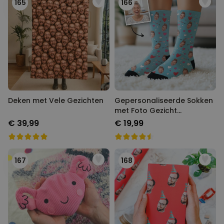
165
166
Deken met Vele Gezichten
Gepersonaliseerde Sokken
met Foto Gezicht
Romantisch
€ 39,99
€ 19,99
167
168