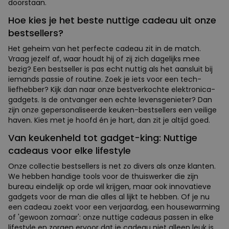
doorstaan.
Hoe kies je het beste nuttige cadeau uit onze
bestsellers?
Het geheim van het perfecte cadeau zit in de match.
Vraag jezelf af, waar houdt hij of zij zich dagelijks mee
bezig? Een bestseller is pas echt nuttig als het aansluit bij
iemands passie of routine. Zoek je iets voor een tech-
liefhebber? Kijk dan naar onze bestverkochte elektronica-
gadgets. Is de ontvanger een echte levensgenieter? Dan
zijn onze gepersonaliseerde keuken-bestsellers een veilige
haven. Kies met je hoofd én je hart, dan zit je altijd goed.
Van keukenheld tot gadget-king: Nuttige
cadeaus voor elke lifestyle
Onze collectie bestsellers is net zo divers als onze klanten.
We hebben handige tools voor de thuiswerker die zijn
bureau eindelijk op orde wil krijgen, maar ook innovatieve
gadgets voor de man die alles al lijkt te hebben. Of je nu
een cadeau zoekt voor een verjaardag, een housewarming
of 'gewoon zomaar': onze nuttige cadeaus passen in elke
lifestyle en zorgen ervoor dat je cadeau niet alleen leuk is