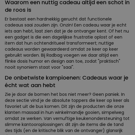
Waarom een nuttig cadeau altijd een schot in
de roos is
Er bestaat een hardnekkig gerucht dat functionele
cadeaus saai zouden zijn. Onzin! Een cadeau waar je echt
iets aan hebt, laat zien dat je de ontvanger kent. Of het nu
een gadget is die een dagelijkse frustratie oplost of een
item dat hun ochtendritueel transformeert; nuttige
cadeaus worden gewaardeerd omdat ze keer op keer
gebruikt worden. Bij Radbag voegen we daar altijd een
flinke dosis humor en design aan toe, zodat "praktisch"
nooit synoniem staat voor "saai".
De onbetwiste kampioenen: Cadeaus waar je
écht wat aan hebt
Zie je door de bomen het bos niet meer? Geen paniek. In
deze sectie vind je de absolute toppers die keer op keer als
favoriet uit de bus komen. Dit zijn de producten die onze
klanten massaal in hun winkelmandje gooien, simpelweg
omdat ze werken. Van vernuftige keukenondersteuning tot
slimme kantooroplossingen: dit zijn de items die de tand
des tijds (en de kritische blik van de ontvanger) glansrijk