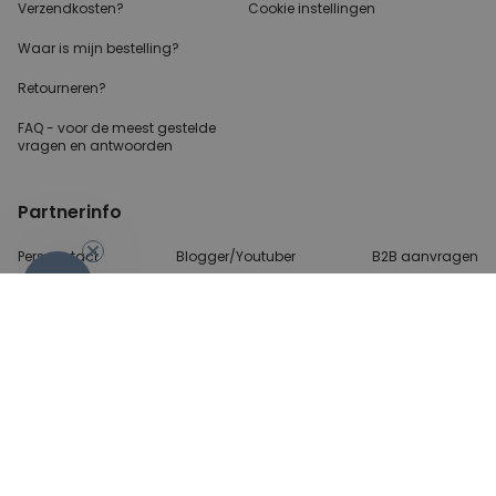
Verzendkosten?
Cookie instellingen
Waar is mijn bestelling?
Retourneren?
FAQ - voor de
meest gestelde
vragen
en antwoorden
Partnerinfo
Perscontact
Blogger/Youtuber
B2B aanvragen
-10%
Betalingsmethoden