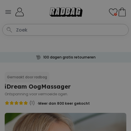
Ga naar de inhoud
0
100 dagen gratis retourneren
Gemaakt door radbag
iDream OogMassager
Ontspanning voor vermoeide ogen.
(1)
Meer dan 800
keer gekocht