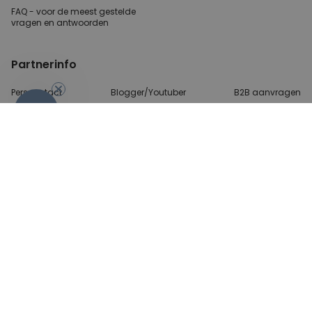
FAQ - voor de
meest gestelde
vragen
en antwoorden
Partnerinfo
Perscontact
Blogger/Youtuber
B2B aanvragen
-10%
Betalingsmethoden
Algemene Voorwaarden
Beveiliging en privacy
Contact
© 2026 radbag