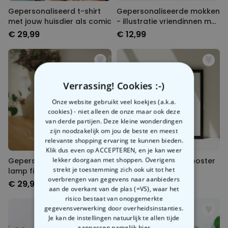
Gepersonaliseerd t-shirt
Gepersonaliseerde mokken
met jouw huisdier als comic
- illustratie vriendinnen met
tekst
€ 29,99
€ 12,99
Verrassing! Cookies :-)
Onze website gebruikt veel koekjes (a.k.a.
cookies) - niet alleen de onze maar ook deze
van derde partijen. Deze kleine wonderdingen
zijn noodzakelijk om jou de beste en meest
relevante shopping ervaring te kunnen bieden.
Klik dus even op ACCEPTEREN, en je kan weer
lekker doorgaan met shoppen. Overigens
Gepersonaliseerde LED
Gepersonaliseerde poster
strekt je toestemming zich ook uit tot het
lamp filmrol met foto’s
Love met foto’s
overbrengen van gegevens naar aanbieders
€ 29,99
€ 29,99
aan de overkant van de plas (=VS), waar het
risico bestaat van onopgemerkte
gegevensverwerking door overheidsinstanties.
Je kan de instellingen natuurlijk te allen tijde
aanpassen
namelijk hier