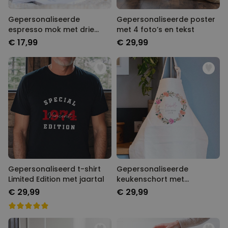
Gepersonaliseerde
Gepersonaliseerde poster
espresso mok met drie
met 4 foto’s en tekst
regels
€ 17,99
€ 29,99
Gepersonaliseerd t-shirt
Gepersonaliseerde
Limited Edition met jaartal
keukenschort met
bloemenkrans en tekst
€ 29,99
€ 29,99