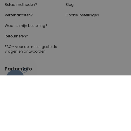
Betaalmethoden?
Blog
Verzendkosten?
Cookie instellingen
Waar is mijn bestelling?
Retourneren?
FAQ - voor de
meest gestelde
vragen
en antwoorden
-10%
Partnerinfo
Perscontact
Blogger/Youtuber
B2B aanvragen
Betalingsmethoden