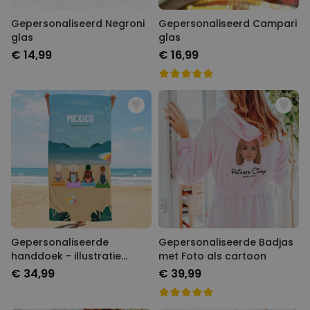
Gepersonaliseerd Negroni
Gepersonaliseerd Campari
glas
glas
€ 14,99
€ 16,99
Gepersonaliseerde
Gepersonaliseerde Badjas
handdoek - illustratie
met Foto als cartoon
vriendinnen strand
€ 34,99
€ 39,99