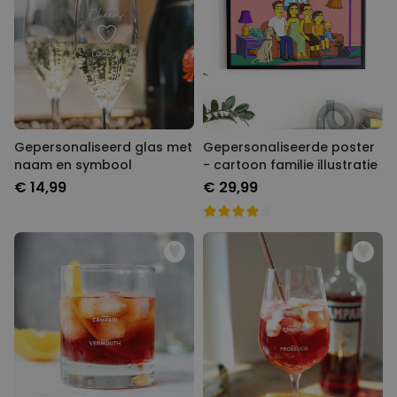
Gepersonaliseerd glas met
Gepersonaliseerde poster
naam en symbool
- cartoon familie illustratie
€ 14,99
€ 29,99