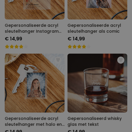
Gepersonaliseerde acryl
Gepersonaliseerde acryl
sleutelhanger Instagram
sleutelhanger als comic
stijl
€ 14,99
€ 14,99
Gepersonaliseerde acryl
Gepersonaliseerd whisky
sleutelhanger met halo en
glas met tekst
gezicht
€ 14,99
€ 14,99