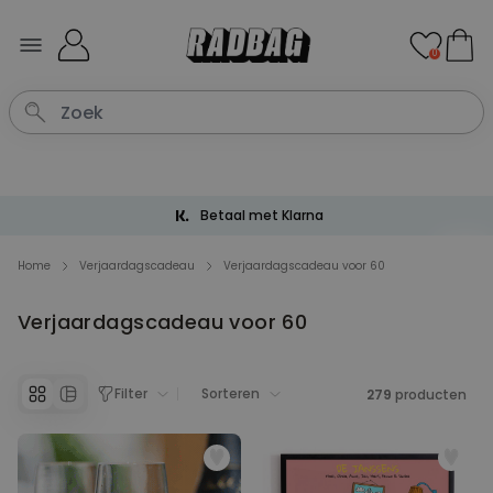
Ga naar de inhoud
0
Betaal met Klarna
Home
Verjaardagscadeau
Verjaardagscadeau voor 60
Verjaardagscadeau voor 60
Filter
Sorteren
279
producten