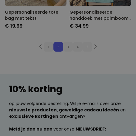
Gepersonaliseerde tote
Gepersonaliseerde
bag met tekst
handdoek met palmboom
en tekst
€ 19,99
€ 34,99
1
2
3
4
5
10% korting
op jouw volgende bestelling. Wil je e-mails over onze
nieuwste producten, geweldige cadeau ideeën
en
exclusieve kortingen
ontvangen?
Meld je dan nu aan
voor onze
NIEUWSBRIEF: