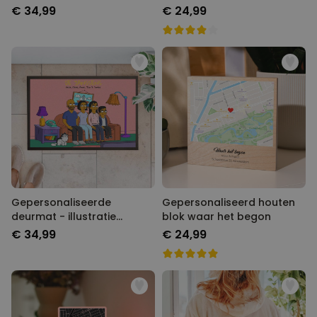
cartoon familie
cartoon familie
€ 34,99
€ 24,99
Gepersonaliseerde
Gepersonaliseerd houten
deurmat - illustratie
blok waar het begon
cartoon familie
€ 34,99
€ 24,99