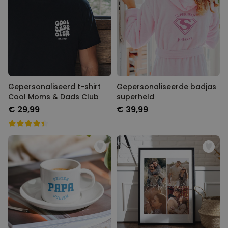
Gepersonaliseerd t-shirt
Gepersonaliseerde badjas
Cool Moms & Dads Club
superheld
€ 29,99
€ 39,99