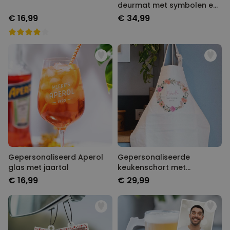
deurmat met symbolen en
naam
€ 16,99
€ 34,99
Gepersonaliseerd Aperol
Gepersonaliseerde
glas met jaartal
keukenschort met
bloemenkrans en tekst
€ 16,99
€ 29,99