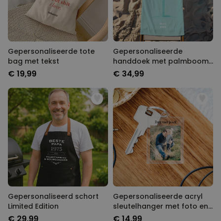
Gepersonaliseerde tote
Gepersonaliseerde
bag met tekst
handdoek met palmboom
en tekst
€ 19,99
€ 34,99
Gepersonaliseerd schort
Gepersonaliseerde acryl
Limited Edition
sleutelhanger met foto en
tekst
€ 29,99
€ 14,99