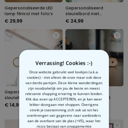
Gepersonaliseerde LED
Gepersonaliseerd
lamp filmrol met foto’s
sleutelbord met
monogram
€ 29,99
€ 24,99
Verrassing! Cookies :-)
Onze website gebruikt veel koekjes (a.k.a.
cookies) - niet alleen de onze maar ook deze
van derde partijen. Deze kleine wonderdingen
zijn noodzakelijk om jou de beste en meest
Gepersonaliseerde
Gepersonaliseerde
relevante shopping ervaring te kunnen bieden.
sleutelhanger van hout
Flesopener met Tekst
Klik dus even op ACCEPTEREN, en je kan weer
met naam
€ 14,99
€ 14,99
lekker doorgaan met shoppen. Overigens
strekt je toestemming zich ook uit tot het
overbrengen van gegevens naar aanbieders
aan de overkant van de plas (=VS), waar het
risico bestaat van onopgemerkte