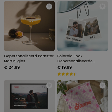
Gepersonaliseerd Pornstar
Polaroid-look
Martini glas
Gepersonaliseerde
Geurhanger set van 2
€ 24,99
€ 19,99