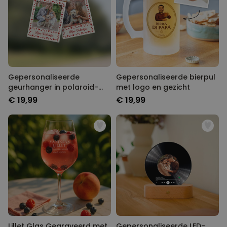
Gepersonaliseerde
Gepersonaliseerde bierpul
geurhanger in polaroid-
met logo en gezicht
look met hartjes set van 2
€ 19,99
€ 19,99
Lillet Glas Gegraveerd met
Gepersonaliseerde LED-