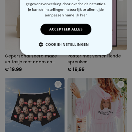
gegevensverwerking door overheidsinstanties.
Je kan de instellingen natuurlijk te allen tijde
aanpassen
namelijk hier
ACCEPTEER ALLES
COOKIE-INSTELLINGEN
Gepersonaliseerd make-
Poster met verschillende
NOODZAKELIJK
up tasje met naam en
spreuken
symbool
€ 19,99
€ 19,99
PERFORMANCE
MARKETING
OVERIGE