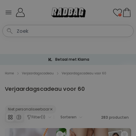
Ga naar de inhoud
0
Betaal met Klarna
Home
Verjaardagscadeau
Verjaardagscadeau voor 60
Verjaardagscadeau voor 60
Niet personaliseerbaar
Filter
(
1
)
Sorteren
283
producten