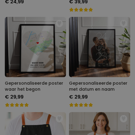
tekst
€ 24,99
€ 39,99
Gepersonaliseerde poster
Gepersonaliseerde poster
waar het begon
met datum en naam
€ 29,99
€ 29,99