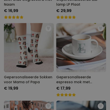
Naam
lamp LP Plaat
€ 16,99
€ 29,99
Gepersonaliseerde Sokken
Gepersonaliseerde
voor Mama of Papa
espresso mok met
monogram
€ 19,99
€ 17,99