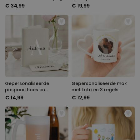
en tekst
symbool
€ 34,99
€ 19,99
Gepersonaliseerde
Gepersonaliseerde mok
paspoorthoes en
met foto en 3 regels
kofferlabel met monogram
€ 14,99
€ 12,99