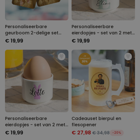
Personaliseerbare
Personaliseerbare
geurboom 2-delige set
eierdopjes - set van 2 met
Aperol-design met gezicht
monogram
€ 19,99
€ 19,99
Personaliseerbare
Cadeauset bierpul en
eierdopjes - set van 2 met
flesopener
naam en symbool
€ 19,99
€ 27,98
€ 34,98
-20%