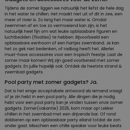
Tijdens de zomer liggen we natuurlijk het liefst de hele dag
in het water te chillen. Het maakt niet uit of dit in zee, een
meer of rivier is. Zo lang het maar water is. Omdat
zwemmen af en toe zo vermoeiend kan zijn, is het
natuurlijk heel fijn om wat leuke opblaasbare figuren en
luchtbedden (floaties) te hebben. Bijvoorbeeld een
opblaasbare eenhoorn of een hartjes zwemband. Je kan
het zo gek niet bedenken, of radbag heeft het. Allerlei
must-have accessoires voor een tropisch feestje. Laat de
zomer maar komen! Wij zijn goed voorbereid met zomer
gadgets. En jullie hopelijk ook. Ontdek de heetste strand &
zwembad gadgets.
Pool party met zomer gadgets? Ja.
Dat is het enige acceptabele antwoord als iemand vraagt
of je zin hebt in een pool party. Alle dingen die je nodig
hebt voor een pool party kan je vinden tussen onze zomer
gadgets. Zomer(vakantie) 2025, kom maar op! Lekker
chillen in het zwembad met een drijvende bar. Of rond
dobberen op een opblaasbaar party eiland totdat de zon
onder gaat. Misschien een chille speaker voor leuke beats