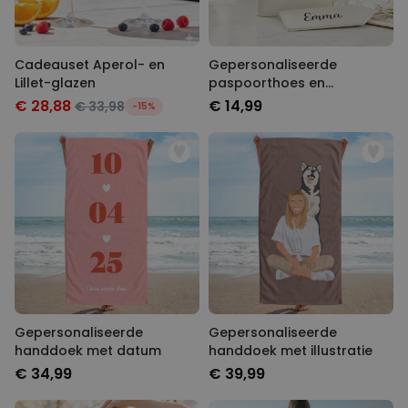
Cadeauset Aperol- en
Gepersonaliseerde
Lillet-glazen
paspoorthoes en
kofferlabel met tekst
€ 28,88
€ 14,99
€ 33,98
-15%
Gepersonaliseerde
Gepersonaliseerde
handdoek met datum
handdoek met illustratie
€ 34,99
€ 39,99