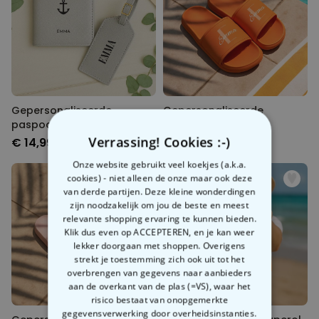
Gepersonaliseerde
Gepersonaliseerde
paspoorthoes en
badslippers met
kofferlabel met symbool
monogram
Verrassing! Cookies :-)
€ 14,99
€ 24,99
en tekst
Onze website gebruikt veel koekjes (a.k.a.
cookies) - niet alleen de onze maar ook deze
van derde partijen. Deze kleine wonderdingen
zijn noodzakelijk om jou de beste en meest
relevante shopping ervaring te kunnen bieden.
Klik dus even op ACCEPTEREN, en je kan weer
lekker doorgaan met shoppen. Overigens
strekt je toestemming zich ook uit tot het
overbrengen van gegevens naar aanbieders
aan de overkant van de plas (=VS), waar het
risico bestaat van onopgemerkte
gegevensverwerking door overheidsinstanties.