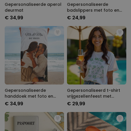
Gepersonaliseerde aperol
Gepersonaliseerde
deurmat
badslippers met foto en
tekst
€ 34,99
€ 24,99
Gepersonaliseerde
Gepersonaliseerd t-shirt
handdoek met foto en
vrijgezellenfeest met
tekst
symbolen en tekst
€ 34,99
€ 29,99