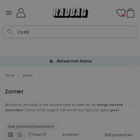
Ga naar de inhoud
0
Gratis verzending vanaf € 60
Home
Zomer
Zomer
Whoehoe, eindelijk is het warme weer er weer en de
lange zwoele
avonden
! Zomer 2025 begint. Het wordt dus tijd voor gave
pool
parties
. En daar mogen kleurrijke
opblaasbare figuren
natuurlijk
niet ontbreken. Hier hebben we onze absolute must haves voor de
zomer verzameld. Van
geweldige handdoeken
, koele wijnkoelers
Niet personaliseerbaar
en allerleukste floaties. Met deze cadeaus, gadgets & accessoires
Filter
(
1
)
Sorteren
220
producten
kom je de zomer wel door.