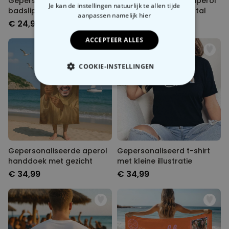
Gepersonaliseerde
Gepersonaliseerde aperol
Je kan de instellingen natuurlijk te allen tijde
badslippers met twee
badslippers met jaartal
aanpassen
namelijk hier
regels
€ 24,99
€ 24,99
ACCEPTEER ALLES
COOKIE-INSTELLINGEN
NOODZAKELIJK
PERFORMANCE
MARKETING
OVERIGE
Gepersonaliseerde aperol
Gepersonaliseerd t-shirt
handdoek met gezicht
met kleine illustratie
€ 34,99
€ 34,99