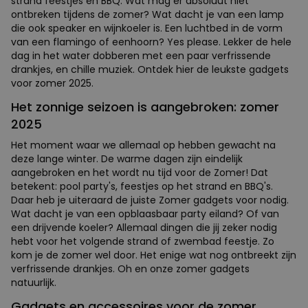
strand feestjes en BBQ. Wat mag er absoluut niet
ontbreken tijdens de zomer? Wat dacht je van een lamp
die ook speaker en wijnkoeler is. Een luchtbed in de vorm
van een flamingo of eenhoorn? Yes please. Lekker de hele
dag in het water dobberen met een paar verfrissende
drankjes, en chille muziek. Ontdek hier de leukste gadgets
voor zomer 2025.
Het zonnige seizoen is aangebroken: zomer
2025
Het moment waar we allemaal op hebben gewacht na
deze lange winter. De warme dagen zijn eindelijk
aangebroken en het wordt nu tijd voor de Zomer! Dat
betekent: pool party's, feestjes op het strand en BBQ's.
Daar heb je uiteraard de juiste Zomer gadgets voor nodig.
Wat dacht je van een opblaasbaar party eiland? Of van
een drijvende koeler? Allemaal dingen die jij zeker nodig
hebt voor het volgende strand of zwembad feestje. Zo
kom je de zomer wel door. Het enige wat nog ontbreekt zijn
verfrissende drankjes. Oh en onze zomer gadgets
natuurlijk.
Gadgets en accessoires voor de zomer