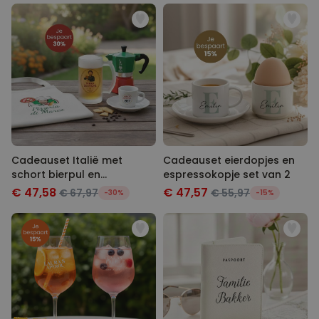
Cadeauset Italië met
Cadeauset eierdopjes en
schort bierpul en
espressokopje set van 2
espressokopje
€ 47,58
€ 47,57
€ 67,97
€ 55,97
-30%
-15%