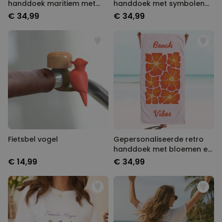
handdoek maritiem met
handdoek met symbolen
tekst
en tekst
€ 34,99
€ 34,99
Fietsbel vogel
Gepersonaliseerde retro
handdoek met bloemen en
tekst
€ 14,99
€ 34,99