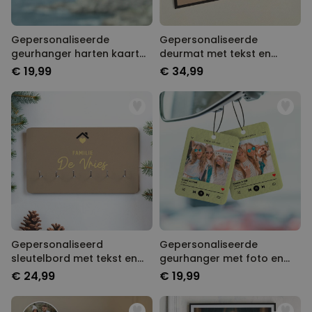
Gepersonaliseerde
Gepersonaliseerde
geurhanger harten kaart
deurmat met tekst en
met foto set van 2
symbool
€ 19,99
€ 34,99
Gepersonaliseerd
Gepersonaliseerde
sleutelbord met tekst en
geurhanger met foto en
symbool
liedje set van 2
€ 24,99
€ 19,99