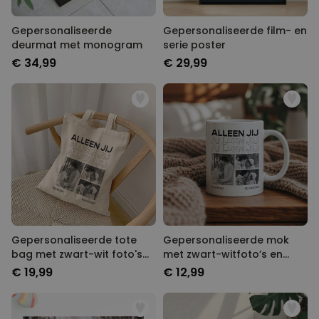
Gepersonaliseerde
Gepersonaliseerde film- en
deurmat met monogram
serie poster
€ 34,99
€ 29,99
Gepersonaliseerde tote
Gepersonaliseerde mok
bag met zwart-wit foto's
met zwart-witfoto’s en
en tekst
tekst
€ 19,99
€ 12,99