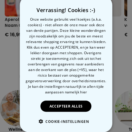
Verrassing! Cookies :-)
Onze website gebruikt veel koekjes (a.k.a.
Aperol Spritz Glas met
Mok met Kat
Kat
cookies) - niet alleen de onze maar ook deze
Naam Gegraveerd
vak
van derde partijen. Deze kleine wonderdingen
€ 16,99
€ 14,99
€ 1
zijn noodzakelijk om jou de beste en meest
relevante shopping ervaring te kunnen bieden.
Klik dus even op ACCEPTEREN, en je kan weer
lekker doorgaan met shoppen. Overigens
strekt je toestemming zich ook uit tot het
overbrengen van gegevens naar aanbieders
aan de overkant van de plas (=VS), waar het
Gerelateerde categorie
risico bestaat van onopgemerkte
Bekijk onze andere categorie met ongewone dingen
gegevensverwerking door overheidsinstanties.
Je kan de instellingen natuurlijk te allen tijde
aanpassen
namelijk hier
ACCEPTEER ALLES
COOKIE-INSTELLINGEN
Wellness
Openlucht
Ondeugend
T