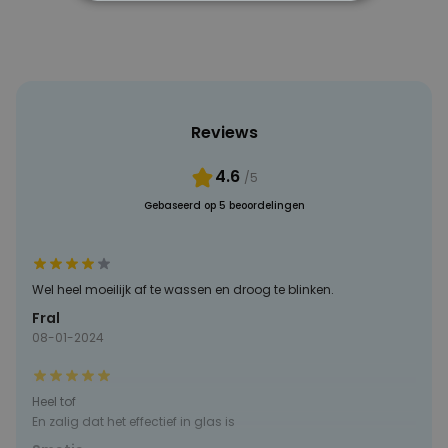
NOODZAKELIJK
PERFORMANCE
MARKETING
OVERIGE
Reviews
4.6
/5
Gebaseerd op 5 beoordelingen
Wel heel moeilijk af te wassen en droog te blinken.
Fral
08-01-2024
Heel tof
En zalig dat het effectief in glas is