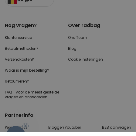
Nog vragen?
Over radbag
Klantenservice
Ons Team
Betaalmethoden?
Blog
Verzendkosten?
Cookie instellingen
Waar is mijn bestelling?
Retourneren?
FAQ - voor de
meest gestelde
vragen
en antwoorden
Partnerinfo
Perscontact
Blogger/Youtuber
B2B aanvragen
-10%