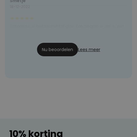
Smetje
18-12-2022
Schoonzus is heel blij met het glas. Kon de grap er van in zien.
aiharmsen@gmail.com
14-12-2022
Nu beoordelen
Lees meer
10% korting