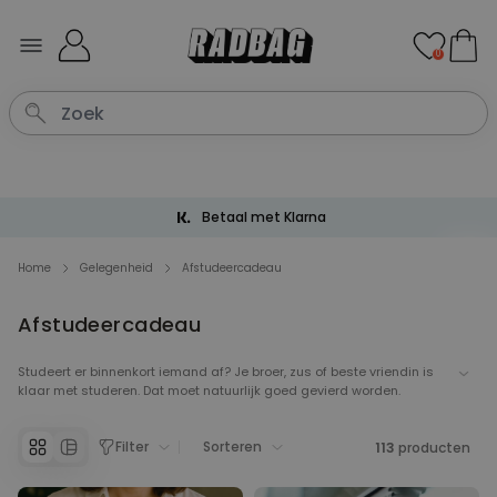
Ga naar de inhoud
0
Betaal met Klarna
Home
Gelegenheid
Afstudeercadeau
Afstudeercadeau
Studeert er binnenkort iemand af? Je broer, zus of beste vriendin is
klaar met studeren. Dat moet natuurlijk goed gevierd worden.
Daarom hebben wij de leukste afstudeercadeaus voor jullie op een
rijtje gezet. Bijvoorbeeld een shotglaasje zonder bodem of een
Filter
Sorteren
wijnglas uit de fles. Diegene mag dan wel geen student meer zijn,
113
producten
maar blijven feesten als een student moet natuurlijk kunnen.