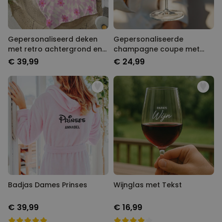
Gepersonaliseerd deken
Gepersonaliseerde
met retro achtergrond en
champagne coupe met
naam
tekst
€ 39,99
€ 24,99
Badjas Dames Prinses
Wijnglas met Tekst
€ 39,99
€ 16,99