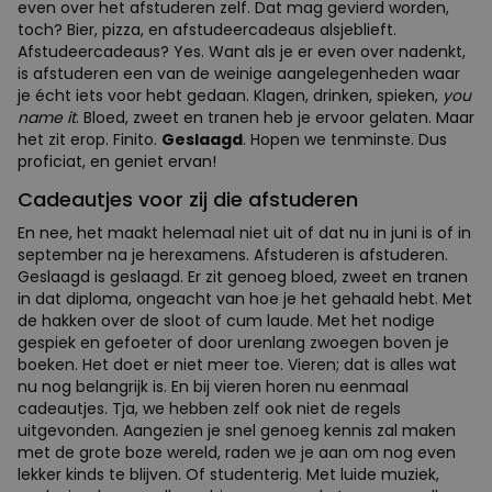
even over het afstuderen zelf. Dat mag gevierd worden,
toch? Bier, pizza, en afstudeercadeaus alsjeblieft.
Afstudeercadeaus? Yes. Want als je er even over nadenkt,
is afstuderen een van de weinige aangelegenheden waar
je écht iets voor hebt gedaan. Klagen, drinken, spieken,
you
name it
. Bloed, zweet en tranen heb je ervoor gelaten. Maar
het zit erop. Finito.
Geslaagd
. Hopen we tenminste. Dus
proficiat, en geniet ervan!
Cadeautjes voor zij die afstuderen
En nee, het maakt helemaal niet uit of dat nu in juni is of in
september na je herexamens. Afstuderen is afstuderen.
Geslaagd is geslaagd. Er zit genoeg bloed, zweet en tranen
in dat diploma, ongeacht van hoe je het gehaald hebt. Met
de hakken over de sloot of cum laude. Met het nodige
gespiek en gefoeter of door urenlang zwoegen boven je
boeken. Het doet er niet meer toe. Vieren; dat is alles wat
nu nog belangrijk is. En bij vieren horen nu eenmaal
cadeautjes. Tja, we hebben zelf ook niet de regels
uitgevonden. Aangezien je snel genoeg kennis zal maken
met de grote boze wereld, raden we je aan om nog even
lekker kinds te blijven. Of studenterig. Met luide muziek,