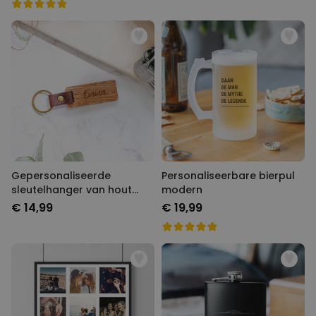
Gepersonaliseerde
Personaliseerbare bierpul
sleutelhanger van hout
modern
met naam
€ 14,99
€ 19,99