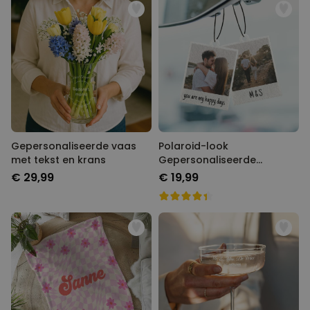
Gepersonaliseerde vaas
Polaroid-look
met tekst en krans
Gepersonaliseerde
Geurhanger set van 2
€ 29,99
€ 19,99