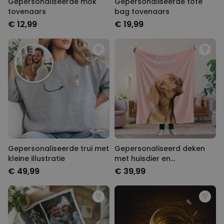
Gepersonaliseerde mok
Gepersonaliseerde tote
tovenaars
bag tovenaars
€ 12,99
€ 19,99
Gepersonaliseerde trui met
Gepersonaliseerd deken
kleine illustratie
met huisdier en
achtergrond
€ 49,99
€ 39,99