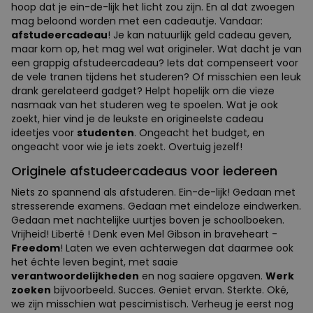
hoop dat je ein-de-lijk het licht zou zijn. En al dat zwoegen
mag beloond worden met een cadeautje. Vandaar:
afstudeercadeau
! Je kan natuurlijk geld cadeau geven,
maar kom op, het mag wel wat origineler. Wat dacht je van
een grappig afstudeercadeau? Iets dat compenseert voor
de vele tranen tijdens het studeren? Of misschien een leuk
drank gerelateerd gadget? Helpt hopelijk om die vieze
nasmaak van het studeren weg te spoelen. Wat je ook
zoekt, hier vind je de leukste en origineelste cadeau
ideetjes voor
studenten
. Ongeacht het budget, en
ongeacht voor wie je iets zoekt. Overtuig jezelf!
Originele afstudeercadeaus voor iedereen
Niets zo spannend als afstuderen. Ein-de-lijk! Gedaan met
stresserende examens. Gedaan met eindeloze eindwerken.
Gedaan met nachtelijke uurtjes boven je schoolboeken.
Vrijheid! Liberté ! Denk even Mel Gibson in braveheart -
Freedom
! Laten we even achterwegen dat daarmee ook
het échte leven begint, met saaie
verantwoordelijkheden
en nog saaiere opgaven.
Werk
zoeken
bijvoorbeeld. Succes. Geniet ervan. Sterkte. Oké,
we zijn misschien wat pescimistisch. Verheug je eerst nog