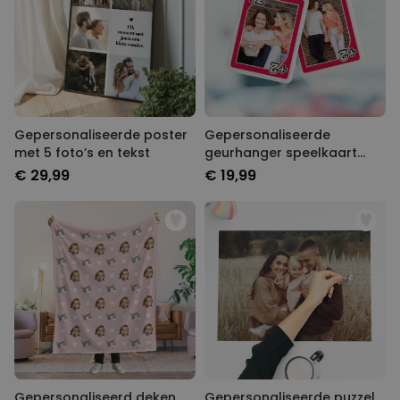
Gepersonaliseerde poster
Gepersonaliseerde
met 5 foto’s en tekst
geurhanger speelkaart
met foto set van 2
€ 29,99
€ 19,99
Gepersonaliseerd deken
Gepersonaliseerde puzzel