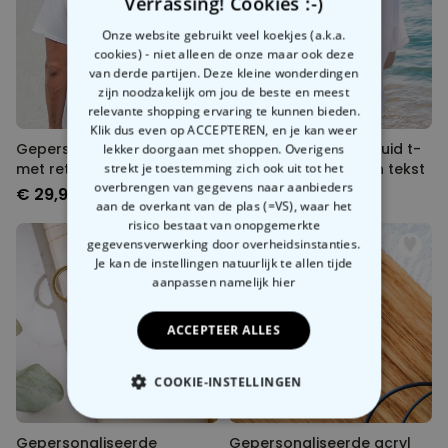
Verrassing! Cookies :-)
Onze website gebruikt veel koekjes (a.k.a.
cookies) - niet alleen de onze maar ook deze
van derde partijen. Deze kleine wonderdingen
zijn noodzakelijk om jou de beste en meest
relevante shopping ervaring te kunnen bieden.
Klik dus even op ACCEPTEREN, en je kan weer
Gepersonaliseerd t-shirt
Gepersonaliseerd bruid t-
lekker doorgaan met shoppen. Overigens
met retro illustraties
shirt met symbool en tekst
strekt je toestemming zich ook uit tot het
overbrengen van gegevens naar aanbieders
€ 29,99
€ 29,99
aan de overkant van de plas (=VS), waar het
risico bestaat van onopgemerkte
gegevensverwerking door overheidsinstanties.
Je kan de instellingen natuurlijk te allen tijde
aanpassen
namelijk hier
ACCEPTEER ALLES
COOKIE-INSTELLINGEN
NOODZAKELIJK
Gepersonaliseerde
Gepersonaliseerde acryl