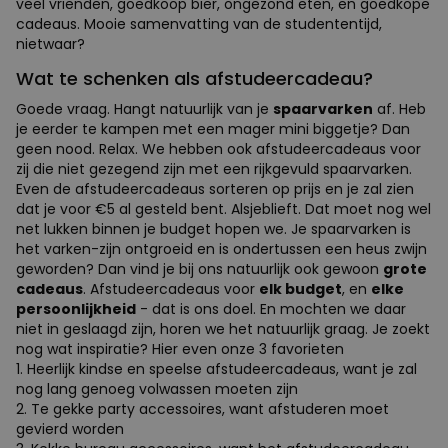
veel vrienden, goedkoop bier, ongezond eten, en goedkope
cadeaus. Mooie samenvatting van de studententijd,
nietwaar?
Wat te schenken als afstudeercadeau?
Goede vraag. Hangt natuurlijk van je
spaarvarken
af. Heb
je eerder te kampen met een mager mini biggetje? Dan
geen nood. Relax. We hebben ook afstudeercadeaus voor
zij die niet gezegend zijn met een rijkgevuld spaarvarken.
Even de afstudeercadeaus sorteren op prijs en je zal zien
dat je voor €5 al gesteld bent. Alsjeblieft. Dat moet nog wel
net lukken binnen je budget hopen we. Je spaarvarken is
het varken-zijn ontgroeid en is ondertussen een heus zwijn
geworden? Dan vind je bij ons natuurlijk ook gewoon
grote
cadeaus
. Afstudeercadeaus voor
elk budget
, en
elke
persoonlijkheid
- dat is ons doel. En mochten we daar
niet in geslaagd zijn, horen we het natuurlijk graag. Je zoekt
nog wat inspiratie? Hier even onze 3 favorieten
1. Heerlijk kindse en speelse afstudeercadeaus, want je zal
nog lang genoeg volwassen moeten zijn
2. Te gekke party accessoires, want afstuderen moet
gevierd worden