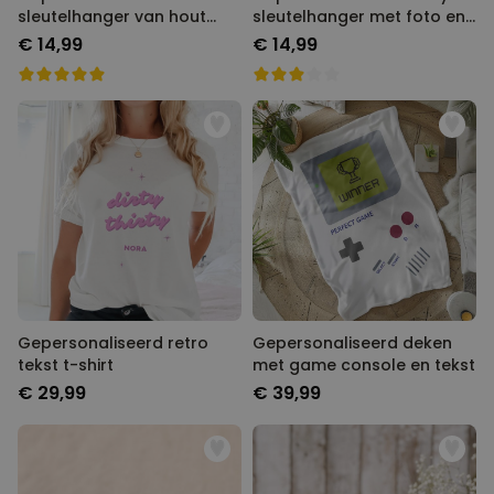
sleutelhanger van hout
sleutelhanger met foto en
PERFORMANCE
met symbolen
tekst
€ 14,99
€ 14,99
MARKETING
OVERIGE
Gepersonaliseerd retro
Gepersonaliseerd deken
tekst t-shirt
met game console en tekst
€ 29,99
€ 39,99