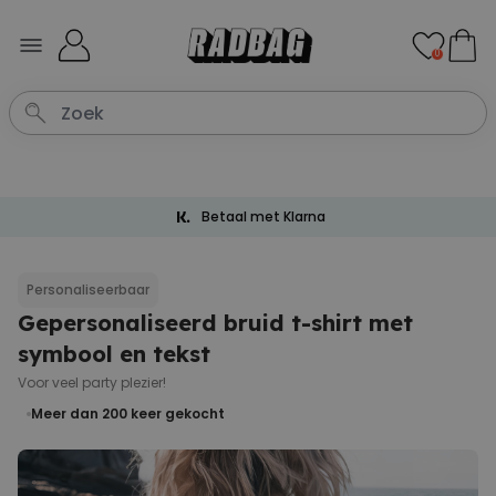
Ga naar de inhoud
0
Betaal met Klarna
Personaliseerbaar
Gepersonaliseerd bruid t-shirt met
symbool en tekst
Voor veel party plezier!
Meer dan 200
keer gekocht