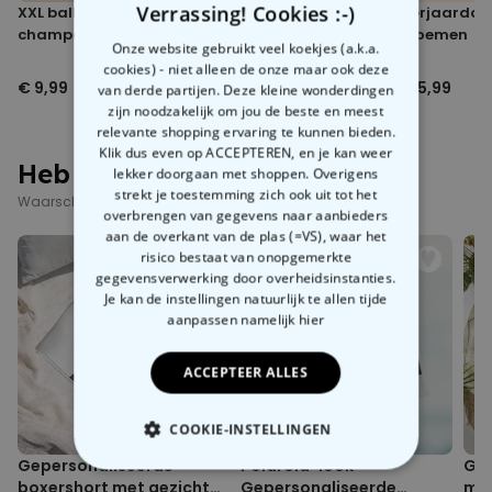
Verrassing! Cookies :-)
XXL ballon
Verjaardagskaart
Verjaardag
ongeveer +/-5% mogelijk
champagne fles
kat
bloemen
Onze website gebruikt veel koekjes (a.k.a.
cookies) - niet alleen de onze maar ook deze
€ 9,99
€ 5,99
€ 5,99
van derde partijen. Deze kleine wonderdingen
zijn noodzakelijk om jou de beste en meest
relevante shopping ervaring te kunnen bieden.
Klik dus even op ACCEPTEREN, en je kan weer
Heb je deze al gezien?
lekker doorgaan met shoppen. Overigens
strekt je toestemming zich ook uit tot het
Waarschijnlijk interesseren deze producten je ook
overbrengen van gegevens naar aanbieders
aan de overkant van de plas (=VS), waar het
risico bestaat van onopgemerkte
gegevensverwerking door overheidsinstanties.
Je kan de instellingen natuurlijk te allen tijde
aanpassen
namelijk hier
ACCEPTEER ALLES
COOKIE-INSTELLINGEN
Gepersonaliseerde
Polaroid-look
Gep
NOODZAKELIJK
boxershort met gezicht
Gepersonaliseerde
met