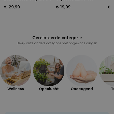
en tekst
Geurhanger set van 2
na
€ 29,99
€ 19,99
€ 
PERFORMANCE
MARKETING
OVERIGE
Gerelateerde categorie
Bekijk onze andere categorie met ongewone dingen
Wellness
Openlucht
Ondeugend
T