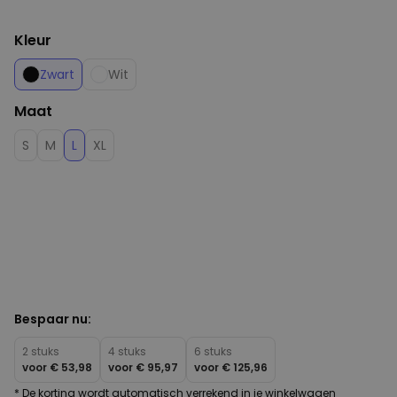
Kleur
Zwart
Wit
Maat
S
M
L
XL
Bespaar nu:
2 stuks
4 stuks
6 stuks
voor
€ 53,98
voor
€ 95,97
voor
€ 125,96
* De korting wordt automatisch verrekend in je winkelwagen