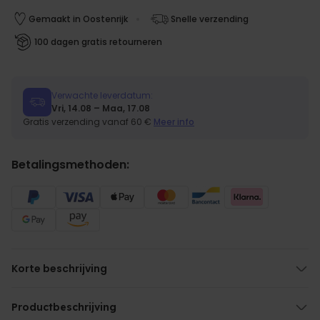
Gemaakt in Oostenrijk
Snelle verzending
MARKETING
OVERIGE
100 dagen gratis retourneren
Verwachte leverdatum:
Vri, 14.08 – Maa, 17.08
Gratis verzending vanaf 60 €
Meer info
Betalingsmethoden:
Korte beschrijving
Met jouw eigen tekst
Met verschillende stijlen sterretjes
Productbeschrijving
Uit 100 % katoen