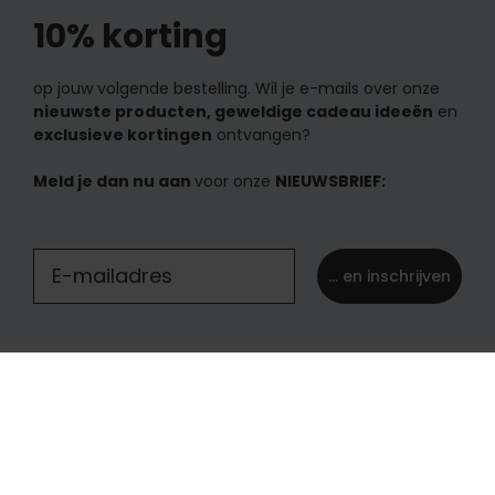
10% korting
op jouw volgende bestelling. Wil je e-mails over onze
nieuwste producten, geweldige cadeau ideeën
en
exclusieve kortingen
ontvangen?
Meld je dan nu aan
voor onze
NIEUWSBRIEF:
... en inschrijven