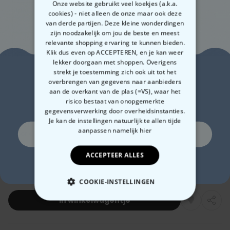
Onze website gebruikt veel koekjes (a.k.a.
cookies) - niet alleen de onze maar ook deze
van derde partijen. Deze kleine wonderdingen
zijn noodzakelijk om jou de beste en meest
relevante shopping ervaring te kunnen bieden.
Klik dus even op ACCEPTEREN, en je kan weer
lekker doorgaan met shoppen. Overigens
Zin in
strekt je toestemming zich ook uit tot het
overbrengen van gegevens naar aanbieders
aan de overkant van de plas (=VS), waar het
10% korting?
risico bestaat van onopgemerkte
Bespaar nu:
gegevensverwerking door overheidsinstanties.
Je kan de instellingen natuurlijk te allen tijde
2 stuks
4 stuks
6 stuks
aanpassen
namelijk hier
Ja, graag!
voor
€ 53,98
voor
€ 95,97
voor
€ 125,96
* De korting wordt automatisch verrekend in je winkelwagen
ACCEPTEER ALLES
Nee, ik hou niet van korting
€ 29,99
Aantal
COOKIE-INSTELLINGEN
In winkelwagentje
NOODZAKELIJK
PERFORMANCE