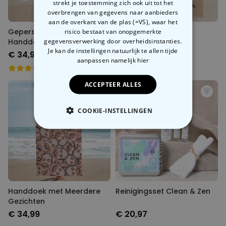
strekt je toestemming zich ook uit tot het
overbrengen van gegevens naar aanbieders
aan de overkant van de plas (=VS), waar het
Gepersonaliseerde
risico bestaat van onopgemerkte
Gepersonaliseerde
gegevensverwerking door overheidsinstanties.
Handdoek Comic stijl
Handdoek met
Je kan de instellingen natuurlijk te allen tijde
Droomlichaam
€ 34,99
€ 34,99
aanpassen
namelijk hier
ACCEPTEER ALLES
COOKIE-INSTELLINGEN
NOODZAKELIJK
PERFORMANCE
MARKETING
OVERIGE
Handdoek met Meerdere
Reinigingsset Clean & Zen
Gezichten
€ 34,99
€ 20,97