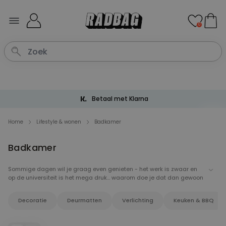
Ga naar de inhoud
0
Betaal met Klarna
Home
Lifestyle & wonen
Badkamer
Badkamer
Sommige dagen wil je graag even genieten - het werk is zwaar en
op de universiteit is het mega druk... waarom doe je dat dan gewoon
niet? Maak van jouw
badkamer
een
wellness oase
waar je kan
ontspannen en tot rust kan komen. Oh en vergeet je toilet ook niet.
Decoratie
Deurmatten
Verlichting
Keuken & BBQ
Wij hebben de juiste gadgets en accessoires voor een ontspannen
feel-good wellness
avond. Dompel je onder in onze
radbag spa
…