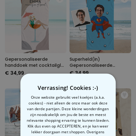
Gepersonaliseerde
Superheld(in)
handdoek met cocktailglas
Gepersonaliseerde
illustratie
Handdoek met Gezicht als
€ 34,99
€ 34,99
Comic
Verrassing! Cookies :-)
Onze website gebruikt veel koekjes (a.k.a.
cookies) - niet alleen de onze maar ook deze
van derde partijen. Deze kleine wonderdingen
zijn noodzakelijk om jou de beste en meest
relevante shopping ervaring te kunnen bieden.
Klik dus even op ACCEPTEREN, en je kan weer
lekker doorgaan met shoppen. Overigens