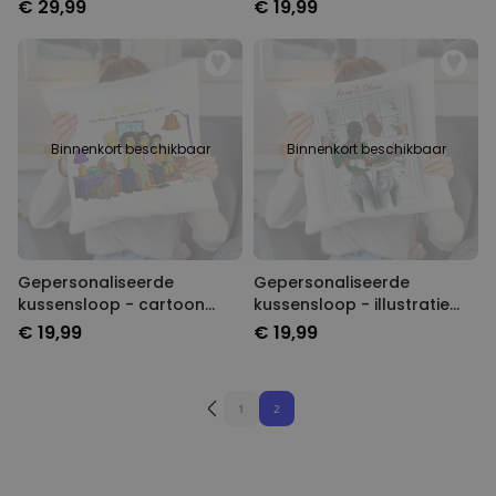
tekst
€ 29,99
€ 19,99
Binnenkort beschikbaar
Binnenkort beschikbaar
Gepersonaliseerde
Gepersonaliseerde
kussensloop - cartoon
kussensloop - illustratie
familie illustratie
winter vriendinnen
€ 19,99
€ 19,99
1
2