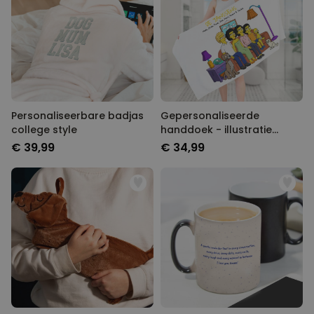
Personaliseerbare badjas
Gepersonaliseerde
college style
handdoek - illustratie
cartoon familie
€ 39,99
€ 34,99