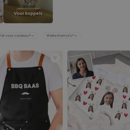
Badjas Dames Prinses
u
Voor koppels
Meer dan
23.300
keer
39,99 €
gekocht
Personaliseerbaar
at voor cadeau?
Welke thema's?
Gepersonaliseerde poster
waar het begon
Meer dan
2.100
keer
29,99 €
gekocht
Personaliseerbaar
Gepersonaliseerde vaas met
tekst en krans
Meer dan
300
keer
29,99 €
gekocht