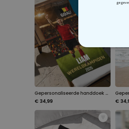
gegeven
N
Gepersonaliseerde handdoek met AI-doelpuntviering
€ 34,99
€ 34,