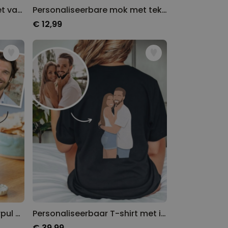
Cadeauset paassokken set van 4 met gezicht en konijnenoren
Personaliseerbare mok met tekst en foto
€ 12,99
Personaliseerbare WK-bierpul met foto
Personaliseerbaar T-shirt met illustratie
€ 39,99