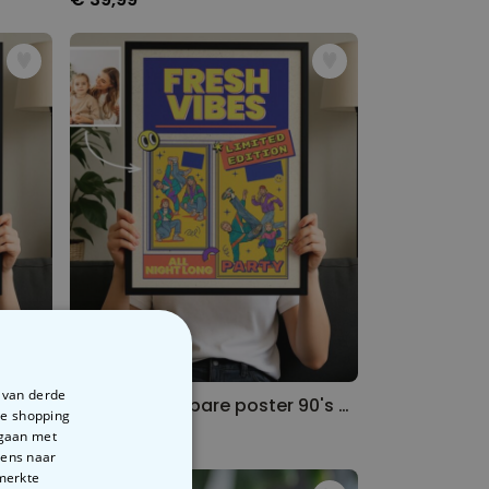
e van derde
Personaliseerbare poster 90's party – Jij als DJ
Personaliseerbare poster 90's party met foto's en tekst
te shopping
€ 29,99
rgaan met
vens naar
emerkte