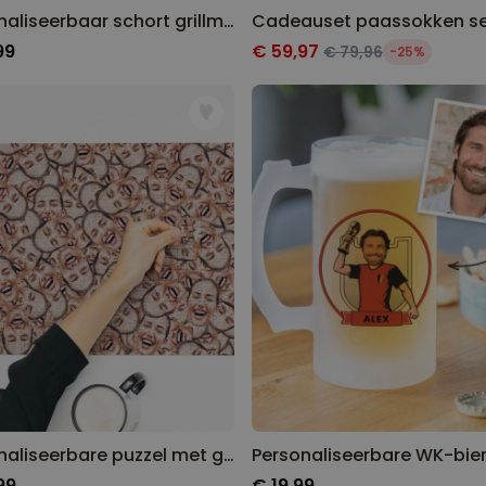
Personaliseerbaar schort grillmeester met tekst
99
€ 59,97
€ 79,96
-25%
Personaliseerbare puzzel met gezicht
99
€ 19,99