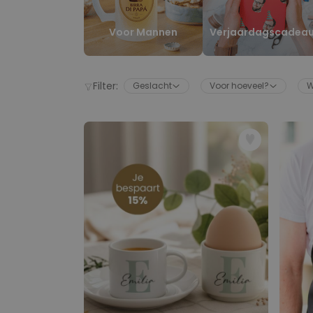
Voor Mannen
Verjaardagscadea
Filter:
Geslacht
Voor hoeveel?
W