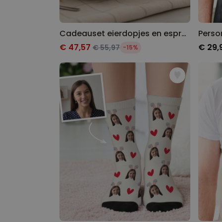
Cadeauset eierdopjes en espressokopje set van 2
€ 47,57
€ 29,
€ 55,97
-15%