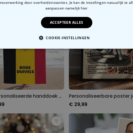
sverwerking door overheidsinstanties. Je kan de instellingen natuurlijk te all
aanpassen
namelijk hier
ACCEPTEER ALLES
COOKIE-INSTELLINGEN
OODZAKELIJK
PERFORMANCE
MARKETING
O
Gepersonaliseerde handdoek voor het WK met tekst
99
€ 29,99