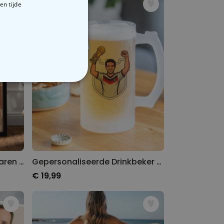
en tijde
VERIGE
Personaliseerbare poster jaren 90 DJ met foto
Gepersonaliseerde Drinkbeker met Foto
€ 19,99