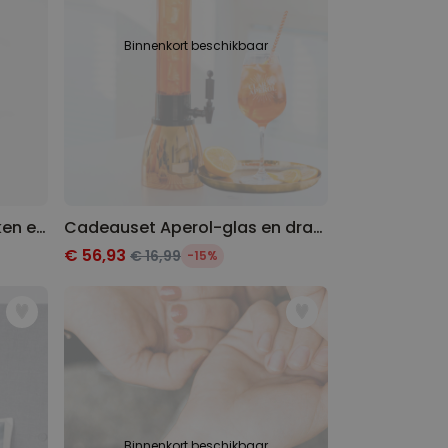
Binnenkort beschikbaar
Cadeauset huisdierensokken en sleutelhanger
Cadeauset Aperol-glas en dranktoren
€ 56,93
€ 16,99
-15%
Binnenkort beschikbaar