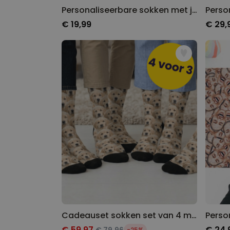
Personaliseerbare sokken met jouw gezicht en konijnenoren
€ 19,99
€ 29,
Cadeauset sokken set van 4 met gezicht
€ 59,97
€ 24,
-25%