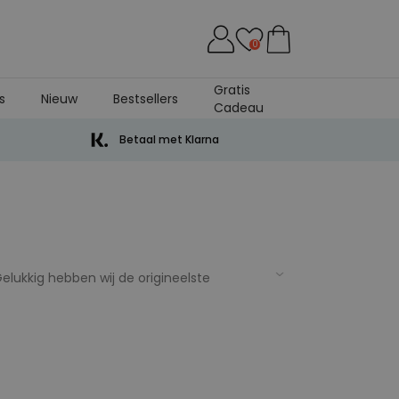
0
Gratis
s
Nieuw
Bestsellers
Cadeau
Betaal met Klarna
elukkig hebben wij de origineelste
rjaardag, of gewoon zomaar. Is hij een
 goed in de smaak bij mannen en vrienden.
wat leuks. Onze cadeautip is een
 voor mannen aan moeten voldoen. Zoek je
n onze gadgets vind je gegarandeerd