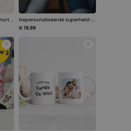
Gepersonaliseerde boxershort met gezicht en konijnenoren
Gepersonaliseerde superheld-bierpul
€ 19,99