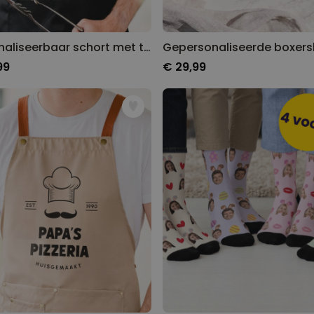
Personaliseerbaar schort met tekst en symbool
99
€ 29,99